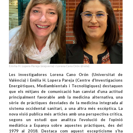
Emilia H. Lopera Pareja (esquerra) i Lorena Cano Orón (dreta).
Les investigadores Lorena Cano Orón (Universitat de
València) i Emilia H. Lopera Pareja (Centre d’Investigacions
Energètiques, Mediambientals i Tecnològiques) destaquen
que els mitjans de comunicació han canviat d’una actitud
principalment favorable amb la medicina alternativa, una
sèrie de pràctiques desviades de la medicina integrada al
sistema occidental sanitari, a una altra més escèptica. La
nova visió publica més articles amb una perspectiva crítica,
segons un estudi que analitza l’evolució de l’opinió
mediàtica a Espanya sobre aquestes pràctiques, des del
1979 al 2018. Destaca com aquest escepticisme s’ha