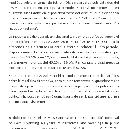
mediàtic sobre el tema; de fet, el 40% dels articles publicats des del
1979 es concentren en aquest període. El canvi no només és en
quantitat sinó també en el posicionament del discurs, que s’evidencia
quan es comprova que termes com a “natural” i “alternatiu” van perdent
presència i són substituïts per termes crítics, com “pseudociència” i
“pseudomedicina”.
La investigació divideix els articles analitzats en tres períodes segons el
seu posicionament, 1979-2009, 2010-2015 i 2016-2018. Quant a la
diferència dels discursos valoratius entre el primer i l’últim període,
s’aprecia una reducció en la visió positiva de la medicina alternativa, que
passa d’un 52,5% a un 12,5%. La neutralitat també pateix una caiguda,
però menys rotunda, del 45,2% al 28,6%. Per contra, la visió negativa
mostra un ascens molt marcat, del 16,5% al 67,8%.
En el període del 1979 al 2015 hi ha molta menor presència d’articles
sobre la medicina alternativa, cosa que no fomentava el qüestionament
d’aquestes pràctiques ni una mirada crítica per part de la població. En
canvi, aquest escepticisme actual ha afavorit el debat i la sensibilització
política, i ha posat en qüestió quina hauria de ser la posició que haurien
d’ocupar aquests remeis.
Article
: Lopera-Pareja, E. H., & Cano-Orón, L. (2022). «Media’s portrayal
of CAM: Exploring 40 years of narratives and meanings in public
discourse».
Journalism
, 23(10), 2171–2191.