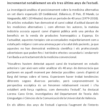
incrementat notablement en els tres últims anys de l’estudi.
La investigació analitza el posicionament sobre la medicina alternativa
en set diaris espanyols (
El Confidencial
,
Eldiario.es
,
El País
,
El Mundo
,
La
Vanguardia
,
ABC
i
20 Minutos
) durant un període de 40 anys (1979-2018).
Els articles estudiats han demostrat el canvi sobtat d’actitud davant de
les medicines alternatives i, com afirmen les autores, la mateixa
indústria associa aquest canvi d’opinió pública amb una pèrdua de
beneficis en la venda de productes homeopàtics a Espanya. En
l’actualitat, aquestes teràpies són assenyalades majoritàriament com a
estafa pels mitjans i com una amenaça per a la salut dels pacients, ja que
aquestes no han demostrat evidència científica i els professionals
adverteixen que poden fins i tot tindre efectes secundaris i endarrerir
l’arribada a un tractament de la medicina convencional.
“Nosaltres havíem detectat aquest canvi de tractament en estudis
anteriors i per això vam voler analitzar els 40 anys de democràcia que
portàvem en aquell moment per detectar possibles canvis d’opinió al
llarg del temps sobre el tema. Esperàvem haver trobat tendències
diferents segons diversos períodes, però sorprenentment la
perspectiva escèptica és un fenomen relativament recent i s’ha
establert amb força rapidesa, com demostra l’estudi”, ha destacat
Lorena Cano Orón, investigadora del Departament de Teoria dels
Llenguatges i Ciències de la Comunicació de la Universitat de València.
En els últims dos anys de l’estudi s’aprecia l’augment de l’interès