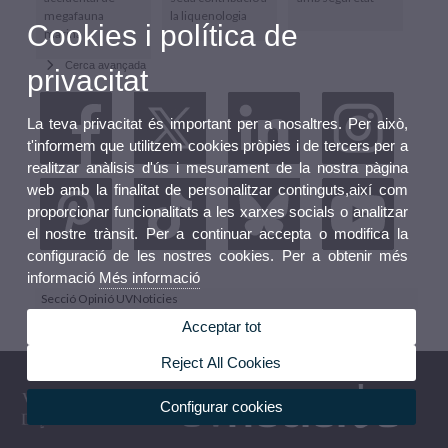
megafauna
la liquenologia
Cookies i política de
marina
Cerca avançada
privacitat
La teva privacitat és important per a nosaltres. Per això,
t'informem que utilitzem cookies pròpies i de tercers per a
realitzar anàlisis d'ús i mesurament de la nostra pàgina
web amb la finalitat de personalitzar continguts,així com
proporcionar funcionalitats a les xarxes socials o analitzar
el nostre trànsit. Per a continuar accepta o modifica la
configuració de les nostres cookies. Per a obtenir més
informació
Més informació
Secció Opinió UVNoticies
Acceptar tot
Reject All Cookies
Configurar cookies