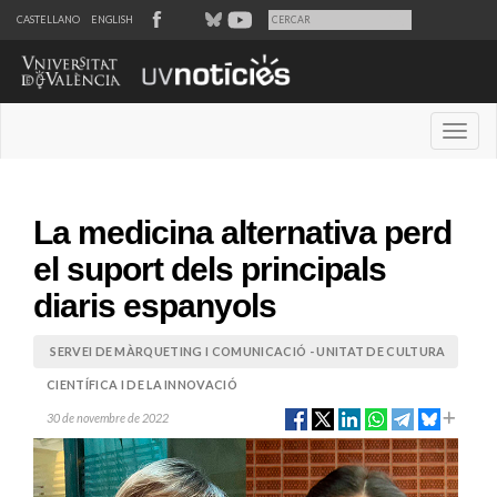
CASTELLANO
ENGLISH
Desple
La medicina alternativa perd
el suport dels principals
diaris espanyols
SERVEI DE MÀRQUETING I COMUNICACIÓ - UNITAT DE CULTURA
CIENTÍFICA I DE LA INNOVACIÓ
30 de novembre de 2022