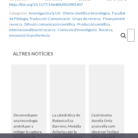
https://doi.org/10.1177/1464884920985407
Categories:
Investigació a la UV
,
Oferta científico-tecnològica
,
Facultat
de Filologia, Traducció i Comunicació
,
Grups de recerca
,
Finançament
recerca
,
Difusió i comunicació científica
,
Producció científica
,
Internacionalització recerca
,
Comissió d'investigació
,
Recerca,
Cercar
innovació i transferència
ALTRES NOTÍCIES
Desenvolupen
La catedràtica de
L'astrònoma
una tecnologia
Botànica Eva
Amelia Ortiz
amb IA per a
Barreno, Medalla
aconsella com
mitigar la captura
Acharius per la
observar l’eclipsi
accidental de
seua contribució a
amb seguretat