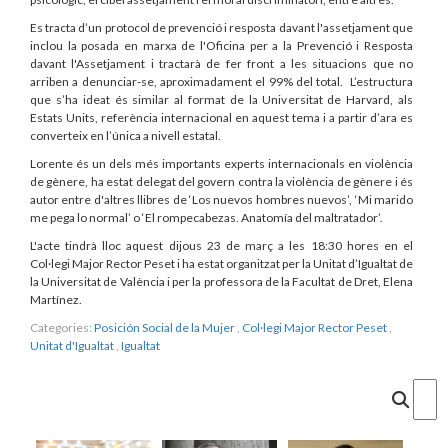
Es tracta d’un protocol de prevenció i resposta davant l'assetjament que
inclou la posada en marxa de l'Oficina per a la Prevenció i Resposta
davant l'Assetjament i tractarà de fer front a les situacions que no
arriben a denunciar-se, aproximadament el 99% del total. L’estructura
que s’ha ideat és similar al format de la Universitat de Harvard, als
Estats Units, referència internacional en aquest tema i a partir d’ara es
converteix en l’única a nivell estatal.
Lorente és un dels més importants experts internacionals en violència
de gènere, ha estat delegat del govern contra la violència de gènere i és
autor entre d'altres llibres de ‘Los nuevos hombres nuevos’, ‘Mi marido
me pega lo normal’ o ‘El rompecabezas. Anatomía del maltratador’.
L'acte tindrà lloc aquest dijous 23 de març a les 18:30 hores en el
Col·legi Major Rector Peset i ha estat organitzat per la Unitat d’Igualtat de
la Universitat de València i per la professora de la Facultat de Dret, Elena
Martínez.
Categories:
Posición Social de la Mujer
,
Col·legi Major Rector Peset
,
Unitat d'Igualtat
,
Igualtat
Cercar