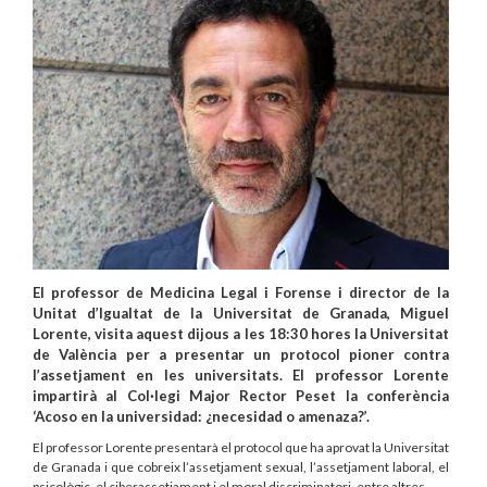
El professor de Medicina Legal i Forense i director de la
Unitat d’Igualtat de la Universitat de Granada, Miguel
Lorente, visita aquest dijous a les 18:30 hores la Universitat
de València per a presentar un protocol pioner contra
l’assetjament en les universitats. El professor Lorente
impartirà al Col·legi Major Rector Peset la conferència
‘Acoso en la universidad: ¿necesidad o amenaza?’.
El professor Lorente presentarà el protocol que ha aprovat la Universitat
de Granada i que cobreix l’assetjament sexual, l’assetjament laboral, el
psicològic, el ciberassetjament i el moral discriminatori, entre altres.