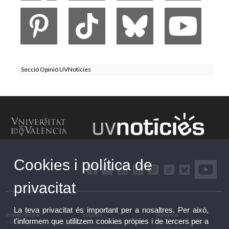
Secció Opinió UVNoticies
Cookies i política de
privacitat
La teva privacitat és important per a nosaltres. Per això,
Institucional
Estudis
Recerca
t'informem que utilitzem cookies pròpies i de tercers per a
Institucional
Estudis i formació
Recerca, innovació i
complementària
transferència