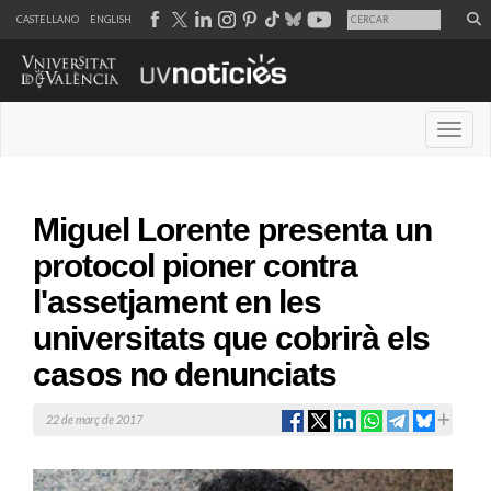
CASTELLANO
ENGLISH
Desple
Miguel Lorente presenta un
protocol pioner contra
l'assetjament en les
universitats que cobrirà els
casos no denunciats
22 de març de 2017