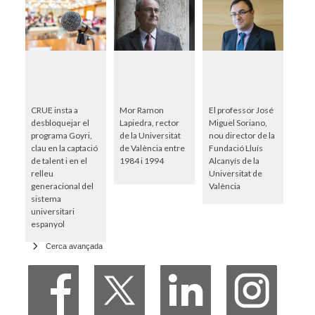
CRUE insta a
Mor Ramon
El professor José
desbloquejar el
Lapiedra, rector
Miguel Soriano,
programa Goyri,
de la Universitat
nou director de la
clau en la captació
de València entre
Fundació Lluís
de talent i en el
1984 i 1994
Alcanyís de la
relleu
Universitat de
generacional del
València
sistema
universitari
espanyol
Cerca avançada