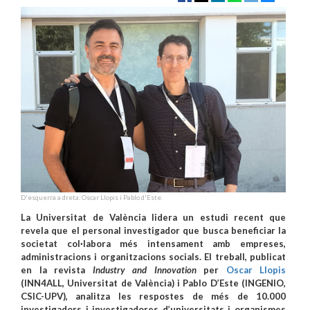
D'esquerra a dreta: Oscar Llopis i Pablo d'Este.
La Universitat de València lidera un estudi recent que
revela que el personal investigador que busca beneficiar la
societat col·labora més intensament amb empreses,
administracions i organitzacions socials. El treball, publicat
en la revista
Industry and Innovation
per
Oscar Llopis
(INN4ALL, Universitat de València) i Pablo D’Este (INGENIO,
CSIC-UPV), analitza les respostes de més de 10.000
investigadors i investigadores d’universitats i organismes