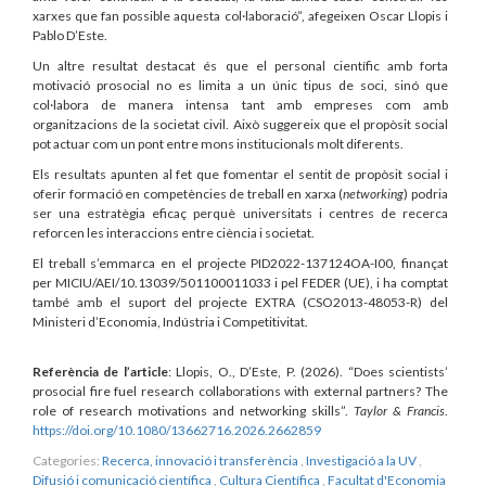
xarxes que fan possible aquesta col·laboració”, afegeixen Oscar Llopis i
Pablo D’Este.
Un altre resultat destacat és que el personal científic amb forta
motivació prosocial no es limita a un únic tipus de soci, sinó que
col·labora de manera intensa tant amb empreses com amb
organitzacions de la societat civil. Això suggereix que el propòsit social
pot actuar com un pont entre mons institucionals molt diferents.
Els resultats apunten al fet que fomentar el sentit de propòsit social i
oferir formació en competències de treball en xarxa (
networking
) podria
ser una estratègia eficaç perquè universitats i centres de recerca
reforcen les interaccions entre ciència i societat.
El treball s’emmarca en el projecte PID2022-137124OA-I00, finançat
per MICIU/AEI/10.13039/501100011033 i pel FEDER (UE), i ha comptat
també amb el suport del projecte EXTRA (CSO2013-48053-R) del
Ministeri d’Economia, Indústria i Competitivitat.
Referència de l’article
: Llopis, O., D’Este, P. (2026). “Does scientists’
prosocial fire fuel research collaborations with external partners? The
role of research motivations and networking skills”.
Taylor & Francis
.
https://doi.org/10.1080/13662716.2026.2662859
Categories:
Recerca, innovació i transferència
,
Investigació a la UV
,
Difusió i comunicació científica
,
Cultura Científica
,
Facultat d'Economia