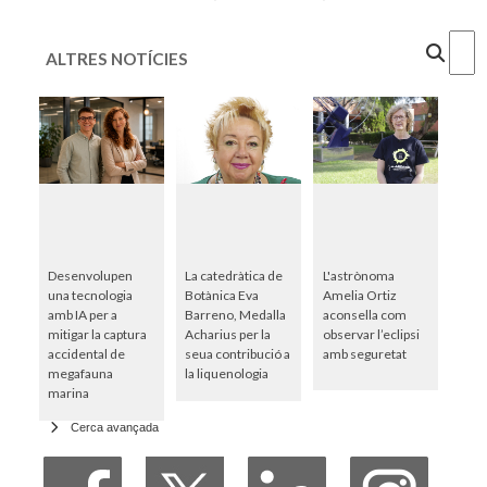
Cercar
ALTRES NOTÍCIES
Desenvolupen
La catedràtica de
L'astrònoma
una tecnologia
Botànica Eva
Amelia Ortiz
amb IA per a
Barreno, Medalla
aconsella com
mitigar la captura
Acharius per la
observar l’eclipsi
accidental de
seua contribució a
amb seguretat
megafauna
la liquenologia
marina
Cerca avançada