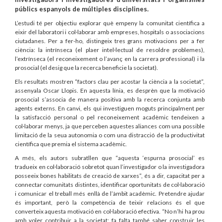
públics espanyols de múltiples disciplines.
L’estudi té per objectiu explorar què empeny la comunitat científica a
eixir del laboratori i col·laborar amb empreses, hospitals o associacions
ciutadanes. Per a fer-ho, distingeix tres grans motivacions per a fer
ciència: la intrínseca (el plaer intel·lectual de resoldre problemes),
l’extrínseca (el reconeixement o l’avanç en la carrera professional) i la
prosocial (el desig que la recerca beneficie la societat).
Els resultats mostren “factors clau per acostar la ciència a la societat”,
assenyala Oscar Llopis. En aquesta línia, es desprèn que la motivació
prosocial s’associa de manera positiva amb la recerca conjunta amb
agents externs. En canvi, els qui investiguen moguts principalment per
la satisfacció personal o pel reconeixement acadèmic tendeixen a
col·laborar menys, ja que perceben aquestes aliances com una possible
limitació de la seua autonomia o com una distracció de la productivitat
científica que premia el sistema acadèmic.
A més, els autors subratllen que “aquesta ‘espurna prosocial’ es
tradueix en col·laboració sobretot quan l’investigador o la investigadora
posseeix bones habilitats de creació de xarxes”, és a dir, capacitat per a
connectar comunitats distintes, identificar oportunitats de col·laboració
i comunicar el treball més enllà de l’àmbit acadèmic. Pretendre ajudar
és important, però la competència de teixir relacions és el que
converteix aquesta motivació en col·laboració efectiva. “No n’hi ha prou
amb voler contribuir a la societat; fa falta també saber construir les