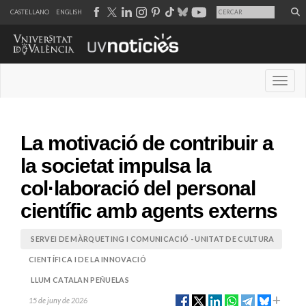
CASTELLANO
ENGLISH
Desple
La motivació de contribuir a
la societat impulsa la
col·laboració del personal
científic amb agents externs
SERVEI DE MÀRQUETING I COMUNICACIÓ - UNITAT DE CULTURA
CIENTÍFICA I DE LA INNOVACIÓ
LLUM CATALAN PEÑUELAS
15 de juny de 2026