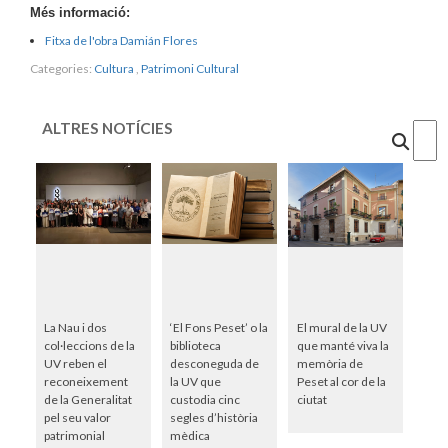
Més informació:
Fitxa de l'obra Damián Flores
Categories:
Cultura
,
Patrimoni Cultural
ALTRES NOTÍCIES
Cercar
La Nau i dos
‘El Fons Peset’ o la
El mural de la UV
col·leccions de la
biblioteca
que manté viva la
UV reben el
desconeguda de
memòria de
reconeixement
la UV que
Peset al cor de la
de la Generalitat
custodia cinc
ciutat
pel seu valor
segles d’història
patrimonial
mèdica