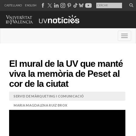
CASTELLANO
ENGLISH
Desple
El mural de la UV que manté
viva la memòria de Peset al
cor de la ciutat
SERVEI DE MÀRQUETING I COMUNICACIÓ
MARIA MAGDALENA RUIZ BROX
18 de maig de 2026