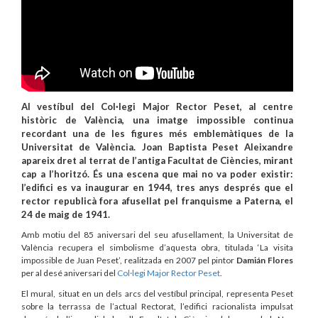
Al vestíbul del Col·legi Major Rector Peset, al centre
històric de València, una imatge impossible continua
recordant una de les figures més emblemàtiques de la
Universitat de València. Joan Baptista Peset Aleixandre
apareix dret al terrat de l’antiga Facultat de Ciències, mirant
cap a l’horitzó. És una escena que mai no va poder existir:
l’edifici es va inaugurar en 1944, tres anys després que el
rector republicà fora afusellat pel franquisme a Paterna, el
24 de maig de 1941.
Amb motiu del 85 aniversari del seu afusellament, la Universitat de
València recupera el simbolisme d’aquesta obra, titulada ‘La visita
impossible de Juan Peset’, realitzada en 2007 pel pintor
Damián Flores
per al desé aniversari del
Col·legi Major Rector Peset
.
El mural, situat en un dels arcs del vestíbul principal, representa Peset
sobre la terrassa de l’actual Rectorat, l’edifici racionalista impulsat