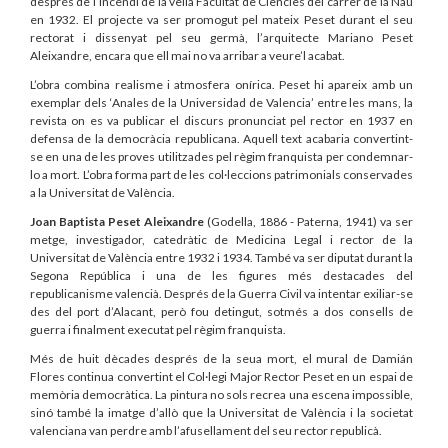
després de l’incendi de la vella Facultat de Ciències del carrer de la Nau
en 1932. El projecte va ser promogut pel mateix Peset durant el seu
rectorat i dissenyat pel seu germà, l’arquitecte Mariano Peset
Aleixandre, encara que ell mai no va arribar a veure’l acabat.
L’obra combina realisme i atmosfera onírica. Peset hi apareix amb un
exemplar dels ‘Anales de la Universidad de Valencia’ entre les mans, la
revista on es va publicar el discurs pronunciat pel rector en 1937 en
defensa de la democràcia republicana. Aquell text acabaria convertint-
se en una de les proves utilitzades pel règim franquista per condemnar-
lo a mort.
L’obra forma part de les col·leccions patrimonials conservades
a la Universitat de València.
Joan Baptista Peset Aleixandre
(Godella, 1886 - Paterna, 1941) va ser
metge, investigador, catedràtic de Medicina Legal i rector de la
Universitat de València entre 1932 i 1934. També va ser diputat durant la
Segona República i una de les figures més destacades del
republicanisme valencià. Després de la Guerra Civil va intentar exiliar-se
des del port d’Alacant, però fou detingut, sotmés a dos consells de
guerra i finalment executat pel règim franquista.
Més de huit dècades després de la seua mort, el mural de Damián
Flores continua convertint el Col·legi Major Rector Peset en un espai de
memòria democràtica. La pintura no sols recrea una escena impossible,
sinó també la imatge d’allò que la Universitat de València i la societat
valenciana van perdre amb l’afusellament del seu rector republicà.