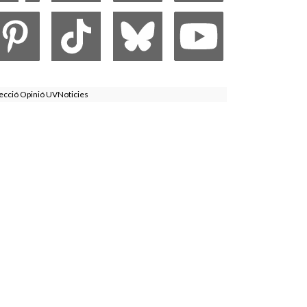
ecció Opinió UVNoticies