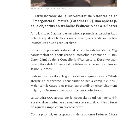
Moment de la presentació de càtedra.
El Jardí Botànic de la Universitat de València ha ac
l'Emergència Climàtica (Càtedra CCC), una aposta per
seus objectius en treballar l'educació per a la Sosten
Amb la situació actual d’emergència planetària, caracteritza
entre les quals es troba el canvi climàtic, la capacitació i mi
les mesures que es requereixen.
En l’acte de presentació ha estat la directora de la Càtedra, O
han participat en la seua creació: Paco Alòs, director de RS i R
Canvi Climàtic de la Conselleria d'Agricultura, Desenvolupa
catedràtica de la Universitat de València i vicerectora d’Innov
Jaime Güemes.
La directora ha valorat la gran oportunitat que suposa la Càted
aterrar en el territori i consolidar-se per a complir el seu
Mitjançant la Càtedra es pretén aprofundir en el coneixement 
mitjançant formes individuals i accions col·lectives.
La Càtedra CCC aposta per la necessitat d’utilitzar fonts d'i
essencial per a situar-se de manera correcta davant les diferen
en aquest camp s'estan duent a terme.
Com a prioritat, es proposa a més promoure l'educació fora