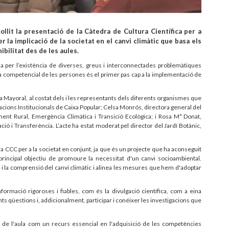
ollit la presentació de la Càtedra de Cultura Científica per a
 la implicació de la societat en el canvi climàtic que basa els
ibilitat des de les aules.
da per l’existència de diverses, greus i interconnectades problemàtiques
llora competencial de les persones és el primer pas cap a la implementació de
lga Mayoral, al costat dels i les representants dels diferents organismes que
elacions Institucionals de Caixa Popular; Celsa Monrós, directora general del
ment Rural, Emergència Climàtica i Transició Ecològica; i Rosa Mª Donat,
ació i Transferència. L’acte ha estat moderat pel director del Jardí Botànic,
ra CCC per a la societat en conjunt, ja que és un projecte que ha aconseguit
 principal objectiu de promoure la necessitat d'un canvi socioambiental.
i la comprensió del canvi climàtic i alinea les mesures que hem d'adoptar
nformació rigoroses i fiables, com és la divulgació científica, com a eina
ts qüestions i, addicionalment, participar i conéixer les investigacions que
 de l'aula com un recurs essencial en l'adquisició de les competències