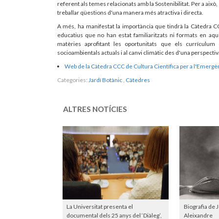
referent als temes relacionats amb la Sostenibilitat. Per a aix
treballar qüestions d'una manera més atractiva i directa.
A més, ha manifestat la importància que tindrà la Càtedra CC
educatius que no han estat familiaritzats ni formats en aqu
matèries aprofitant les oportunitats que els currículum
socioambientals actuals i al canvi climàtic des d'una perspectiv
Web de la Càtedra CCC de Cultura Científica per a l'Emergèn
Categories:
Jardí Botànic
,
Càtedres
ALTRES NOTÍCIES
La Universitat presenta el
Biografia de 
documental dels 25 anys del ‘Diàleg’,
Aleixandre