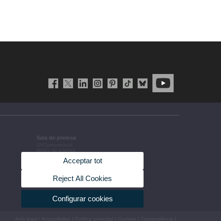
Sala de premsa
UVComunicació
Notes de premsa
Agenda de govern
Acceptar tot
Acords de govern
La UV en la premsa
Informació corporativa
Reject All Cookies
Configurar cookies
Avís legal
|
Accessibilitat
|
Política privacitat
|
Cookies
|
Transparència
|