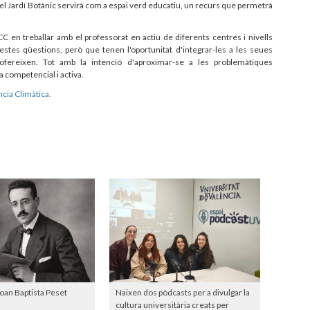
ò, el Jardí Botànic servirà com a espai verd educatiu, un recurs que permetrà
C en treballar amb el professorat en actiu de diferents centres i nivells
estes qüestions, però que tenen l'oportunitat d'integrar-les a les seues
 ofereixen. Tot amb la intenció d'aproximar-se a les problemàtiques
a competencial i activa.
cia Climàtica.
Joan Baptista Peset
Naixen dos pòdcasts per a divulgar la
cultura universitària creats per