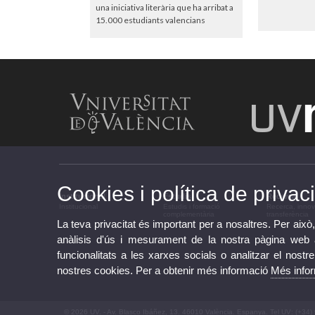
una iniciativa literària que ha arribat a
15.000 estudiants valencians
Cookies i política de privaci
Institucional
Estudis
Recerca
Institucional
Estudis i formació
Recerca, innov
complementària
transferència
La teva privacitat és important per a nosaltres. Per això,
anàlisis d'ús i mesurament de la nostra pàgina web am
funcionalitats a les xarxes socials o analitzar el nostr
nostres cookies. Per a obtenir més informació
Més info
© 2026 UV. - Av. Blasco Ibáñez, 13. 46010 València. Espanya. Tel UV: (+34)