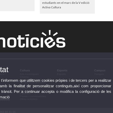
estudiants en el marc de la V edició
Activa Cultura
tat
Cultura
Esports
Campus
ació i
Arts escèniques
Esports
Campus
Cinema
 t'informem que utilitzem cookies pròpies i de tercers per a realitzar
Conferències i debats
Congressos i jornades
b la finalitat de personalitzar continguts,així com proporcionar
Exposicions
Lletres
e trànsit. Per a continuar accepta o modifica la configuració de les
Música
Patrimoni
rmació
Premis i convocatòries
Altres activitats
 963 86 41 00