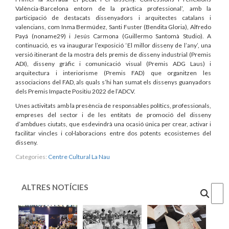
València-Barcelona entorn de la pràctica professional’, amb la
participació de destacats dissenyadors i arquitectes catalans i
valencians, com Inma Bermúdez, Santi Fuster (Bendita Gloria), Alfredo
Payá (noname29) i Jesús Carmona (Guillermo Santomà Studio). A
continuació, es va inaugurar l’exposició ‘El millor disseny de l’any’, una
versió itinerant de la mostra dels premis de disseny industrial (Premis
ADI), disseny gràfic i comunicació visual (Premis ADG Laus) i
arquitectura i interiorisme (Premis FAD) que organitzen les
associacions del FAD, als quals s’hi han sumat els dissenys guanyadors
dels Premis Impacte Positiu 2022 de l’ADCV.
Unes activitats amb la presència de responsables polítics, professionals,
empreses del sector i de les entitats de promoció del disseny
d’ambdues ciutats, que esdevindrà una ocasió única per crear, activar i
facilitar vincles i col·laboracions entre dos potents ecosistemes del
disseny.
Categories:
Centre Cultural La Nau
ALTRES NOTÍCIES
Cercar