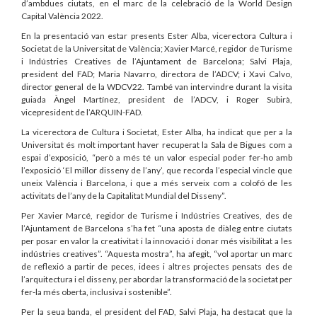
d’ambdues ciutats, en el marc de la celebració de la World Design
Capital València 2022.
En la presentació van estar presents Ester Alba, vicerectora Cultura i
Societat de la Universitat de València; Xavier Marcé, regidor de Turisme
i Indústries Creatives de l’Ajuntament de Barcelona; Salvi Plaja,
president del FAD; Maria Navarro, directora de l’ADCV; i Xavi Calvo,
director general de la WDCV22. També van intervindre durant la visita
guiada Àngel Martínez, president de l’ADCV, i Roger Subirà,
vicepresident de l’ARQUIN-FAD.
La vicerectora de Cultura i Societat, Ester Alba, ha indicat que per a la
Universitat és molt important haver recuperat la Sala de Bigues com a
espai d’exposició, “però a més té un valor especial poder fer-ho amb
l’exposició ‘El millor disseny de l’any’, que recorda l’especial vincle que
uneix València i Barcelona, i que a més serveix com a colofó de les
activitats de l’any de la Capitalitat Mundial del Disseny”.
Per Xavier Marcé, regidor de Turisme i Indústries Creatives, des de
l’Ajuntament de Barcelona s’ha fet “una aposta de diàleg entre ciutats
per posar en valor la creativitat i la innovació i donar més visibilitat a les
indústries creatives”. “Aquesta mostra”, ha afegit, “vol aportar un marc
de reflexió a partir de peces, idees i altres projectes pensats des de
l’arquitectura i el disseny, per abordar la transformació de la societat per
fer-la més oberta, inclusiva i sostenible”.
Per la seua banda, el president del FAD, Salvi Plaja, ha destacat que la