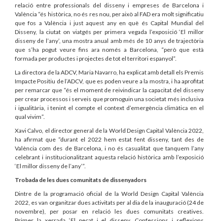
relació entre professionals del disseny i empreses de Barcelona i
València “és històrica, no és res nou, per això al FAD era molt significatiu
que fos a València i just aquest any en què és Capital Mundial del
Disseny, la ciutat on viatgés per primera vegada l’exposició ‘El millor
disseny de l’any’, una mostra anual amb més de 10 anys de trajectòria
que s’ha pogut veure fins ara només a Barcelona, “però que està
formada per productes i projectes de tot el territori espanyol”.
La directora de la ADCV, Maria Navarro, ha explicat amb detall els Premis
Impacte Positiu de l’ADCV, que es poden veure a la mostra, i ha aprofitat
per remarcar que “és el moment de reivindicar la capacitat del disseny
per crear processos i serveis que promoguin una societat més inclusiva
i igualitària, i tenint el compte el context d’emergència climàtica en el
qual vivim”.
Xavi Calvo, el director general de la World Design Capital València 2022,
ha afirmat que “durant el 2022 hem estat fent disseny, tant des de
València com des de Barcelona, i no és casualitat que tanquem l’any
celebrant i institucionalitzant aquesta relació històrica amb l’exposició
‘El millor disseny de l’any’”.
Trobada de les dues comunitats de dissenyadors
Dintre de la programació oficial de la World Design Capital València
2022, es van organitzar dues activitats per al dia de la inauguració (24 de
novembre), per posar en relació les dues comunitats creatives.
Primer la xerrada ‘El pecat i el disseny. Confessions i reflexions