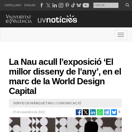
CASTELLANO
ENGLISH
Desple
La Nau acull l’exposició ‘El
millor disseny de l’any’, en el
marc de la World Design
Capital
SERVEI DE MÀRQUETING I COMUNICACIÓ
25 de novembre de 2022