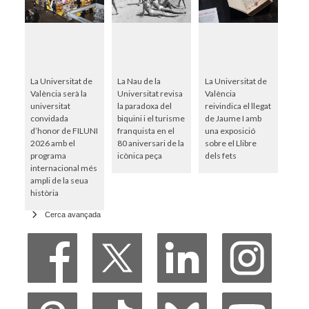
La Universitat de
La Nau de la
La Universitat de
València serà la
Universitat revisa
València
universitat
la paradoxa del
reivindica el llegat
convidada
biquini i el turisme
de Jaume I amb
d’honor de FILUNI
franquista en el
una exposició
2026 amb el
80 aniversari de la
sobre el Llibre
programa
icònica peça
dels fets
internacional més
ampli de la seua
història
Cerca avançada