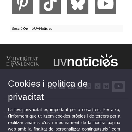
Secció Opinió UVNoticies
Cookies i política de
privacitat
La teva privacitat és important per a nosaltres. Per això,
Institucional
Estudis
Recerca
t'informem que utilitzem cookies pròpies i de tercers per a
Institucional
Estudis i formació
Recerca, innovació i
complementària
transferència
realitzar anàlisis d'ús i mesurament de la nostra pàgina
web amb la finalitat de personalitzar continguts,així com