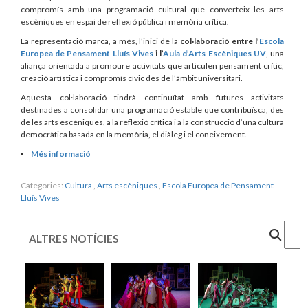
compromís amb una programació cultural que converteix les arts
escèniques en espai de reflexió pública i memòria crítica.
La representació marca, a més, l’inici de la
col·laboració entre l’
Escola
Europea de Pensament Lluís Vives
i l’
Aula d’Arts Escèniques UV
, una
aliança orientada a promoure activitats que articulen pensament crític,
creació artística i compromís cívic des de l’àmbit universitari.
Aquesta col·laboració tindrà continuïtat amb futures activitats
destinades a consolidar una programació estable que contribuïsca, des
de les arts escèniques, a la reflexió crítica i a la construcció d’una cultura
democràtica basada en la memòria, el diàleg i el coneixement.
Més informació
Categories:
Cultura
,
Arts escèniques
,
Escola Europea de Pensament
Lluís Vives
Cercar
ALTRES NOTÍCIES