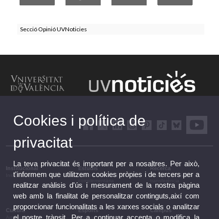
Secció Opinió UVNoticies
Cookies i política de
privacitat
La teva privacitat és important per a nosaltres. Per això,
Institucional
Estudis
Recerca
t'informem que utilitzem cookies pròpies i de tercers per a
Institucional
Estudis i formació
Recerca, innovació i
complementària
transferència
realitzar anàlisis d'ús i mesurament de la nostra pàgina
web amb la finalitat de personalitzar continguts,així com
proporcionar funcionalitats a les xarxes socials o analitzar
Cultura
Esports
Campus
el nostre trànsit. Per a continuar accepta o modifica la
Arts escèniques
Esports
Campus