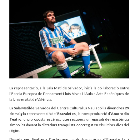
La representació, a la Sala Matilde Salvador, inicia la col·laboració entre
l’Escola Europea de Pensament Lluís Vives i l’Aula d’Arts Escèniques de
la Universitat de València.
La
Sala Matilde Salvador
del Centre Cultural La Nau acollia
divendres 29
de maig
la representació de
‘Brazaletes
’, la nova producció d’
Amorodio
Teatro
, una proposta escènica que recupera un episodi de resistència
simbòlica davant la dictadura franquista ocorregut en els últims dies del
règim.
Dirigida per
Santiago Cortegoso
, amb dramatúrgia d’
Ernesto Is
, i