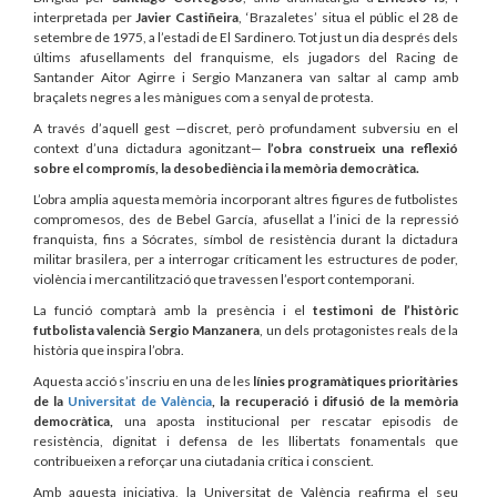
interpretada per
Javier Castiñeira
, ‘Brazaletes’ situa el públic el 28 de
setembre de 1975, a l’estadi de El Sardinero. Tot just un dia després dels
últims afusellaments del franquisme, els jugadors del Racing de
Santander Aitor Agirre i Sergio Manzanera van saltar al camp amb
braçalets negres a les mànigues com a senyal de protesta.
A través d’aquell gest —discret, però profundament subversiu en el
context d’una dictadura agonitzant—
l’obra construeix una reflexió
sobre el compromís, la desobediència i la memòria democràtica.
L’obra amplia aquesta memòria incorporant altres figures de futbolistes
compromesos, des de Bebel García, afusellat a l’inici de la repressió
franquista, fins a Sócrates, símbol de resistència durant la dictadura
militar brasilera, per a interrogar críticament les estructures de poder,
violència i mercantilització que travessen l’esport contemporani.
La funció comptarà amb la presència i el
testimoni de l’històric
futbolista valencià Sergio Manzanera
, un dels protagonistes reals de la
història que inspira l’obra.
Aquesta acció s’inscriu en una de les
línies programàtiques prioritàries
de la
Universitat de València
, la recuperació i difusió de la memòria
democràtica,
una aposta institucional per rescatar episodis de
resistència, dignitat i defensa de les llibertats fonamentals que
contribueixen a reforçar una ciutadania crítica i conscient.
Amb aquesta iniciativa, la Universitat de València reafirma el seu