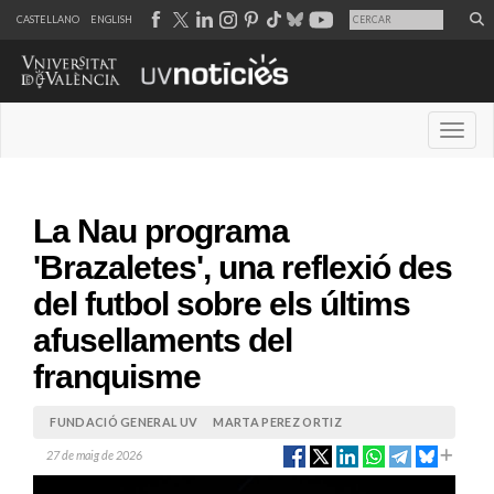
CASTELLANO
ENGLISH
Desple
La Nau programa
'Brazaletes', una reflexió des
del futbol sobre els últims
afusellaments del
franquisme
FUNDACIÓ GENERAL UV
MARTA PEREZ ORTIZ
27 de maig de 2026