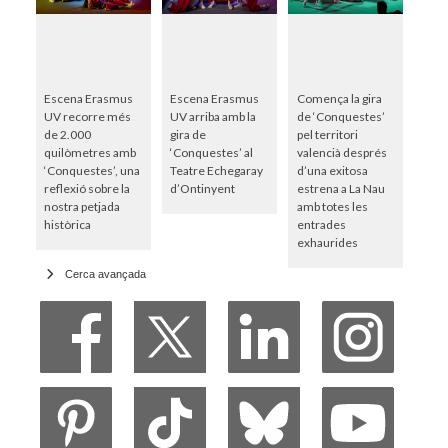
Escena Erasmus
Escena Erasmus
Comença la gira
UV recorre més
UV arriba amb la
de ‘Conquestes’
de 2.000
gira de
pel territori
quilòmetres amb
‘Conquestes’ al
valencià després
‘Conquestes’, una
Teatre Echegaray
d’una exitosa
reflexió sobre la
d’Ontinyent
estrena a La Nau
nostra petjada
amb totes les
històrica
entrades
exhaurides
Cerca avançada