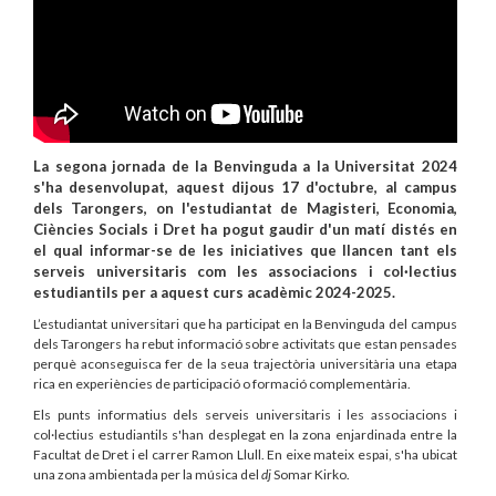
La segona jornada de la Benvinguda a la Universitat 2024
s'ha desenvolupat, aquest dijous 17 d'octubre, al campus
dels Tarongers, on l'estudiantat de Magisteri, Economia,
Ciències Socials i Dret ha pogut gaudir d'un matí distés en
el qual informar-se de les iniciatives que llancen tant els
serveis universitaris com les associacions i col·lectius
estudiantils per a aquest curs acadèmic 2024-2025.
L’estudiantat universitari que ha participat en la Benvinguda del campus
dels Tarongers ha rebut informació sobre activitats que estan pensades
perquè aconseguisca fer de la seua trajectòria universitària una etapa
rica en experiències de participació o formació complementària.
Els punts informatius dels serveis universitaris i les associacions i
col·lectius estudiantils s'han desplegat en la zona enjardinada entre la
Facultat de Dret i el carrer Ramon Llull. En eixe mateix espai, s'ha ubicat
una zona ambientada per la música del
dj
Somar Kirko.