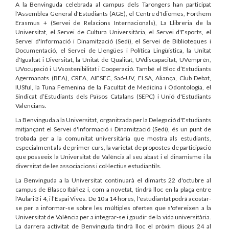
A la Benvinguda celebrada al campus dels Tarongers han participat
l'Assemblea General d'Estudiants (AGE), el Centre d'Idiomes, Forthem
Erasmus + (Servei de Relacions Internacionals), La Llibreria de la
Universitat, el Servei de Cultura Universitària, el Servei d'Esports, el
Servei d'Informació i Dinamització (Sedi), el Servei de Biblioteques i
Documentació, el Servei de Llengües i Política Lingüística, la Unitat
d'Igualtat i Diversitat, la Unitat de Qualitat, UVdiscapacitat, UVemprén,
UVocupació i UVsostenibilitat i Cooperació. També el Bloc d’Estudiants
Agermanats (BEA), CREA, AIESEC, Saó-UV, ELSA, Aliança, Club Debat,
IUSful, la Tuna Femenina de la Facultat de Medicina i Odontologia, el
Sindicat d’Estudiants dels Països Catalans (SEPC) i Unió d'Estudiants
Valencians.
La Benvinguda a la Universitat, organitzada per la Delegació d'Estudiants
mitjançant el Servei d'Informació i Dinamització (Sedi), és un punt de
trobada per a la comunitat universitària que mostra als estudiants,
especialment als de primer curs, la varietat de propostes de participació
que posseeix la Universitat de València al seu abast i el dinamisme i la
diversitat de les associacions i col·lectius estudiantils.
La Benvinguda a la Universitat continuarà el dimarts 22 d'octubre al
campus de Blasco Ibáñez i, com a novetat, tindrà lloc en la plaça entre
l'Aulari 3 i 4, i l’Espai Vives. De 10 a 14 hores, l'estudiantat podrà acostar-
se per a informar-se sobre les múltiples ofertes que s'ofereixen a la
Universitat de València per a integrar-se i gaudir de la vida universitària.
La darrera activitat de Benvinguda tindrà lloc el pròxim dijous 24 al