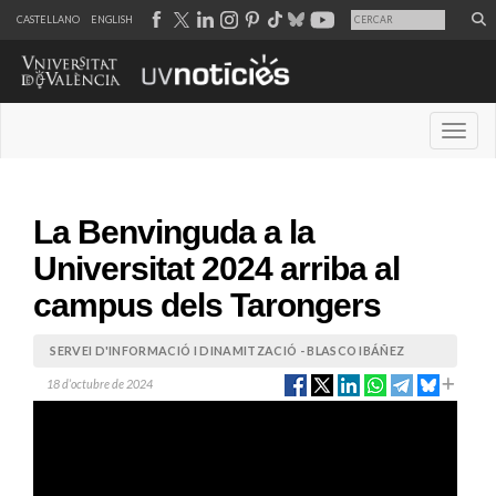
CASTELLANO
ENGLISH
Desple
La Benvinguda a la
Universitat 2024 arriba al
campus dels Tarongers
SERVEI D'INFORMACIÓ I DINAMITZACIÓ - BLASCO IBÁÑEZ
18 d’octubre de 2024