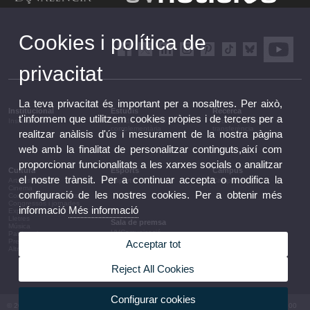
Cookies i política de
privacitat
La teva privacitat és important per a nosaltres. Per això,
Institucional
Estudis
Recerca
t'informem que utilitzem cookies pròpies i de tercers per a
Institucional
Estudis i formació
Recerca, innovació i
complementària
transferència
realitzar anàlisis d'ús i mesurament de la nostra pàgina
web amb la finalitat de personalitzar continguts,així com
proporcionar funcionalitats a les xarxes socials o analitzar
Cultura
Esports
Campus
el nostre trànsit. Per a continuar accepta o modifica la
Arts escèniques
Esports
Campus
Cinema
configuració de les nostres cookies. Per a obtenir més
Conferències i debats
Congressos i jornades
informació
Més informació
Exposicions
Lletres
Sala de premsa
Música
UVComunicació
Patrimoni
Notes de premsa
Premis i convocatòries
Acceptar tot
Agenda de govern
Altres activitats
Acords de govern
La UV en la premsa
Reject All Cookies
Informació corporativa
Configurar cookies
© 2026 UV. - Av. Blasco Ibáñez, 13. 46010 València. Espanya. Tel UV: (+34) 963 86 41 00