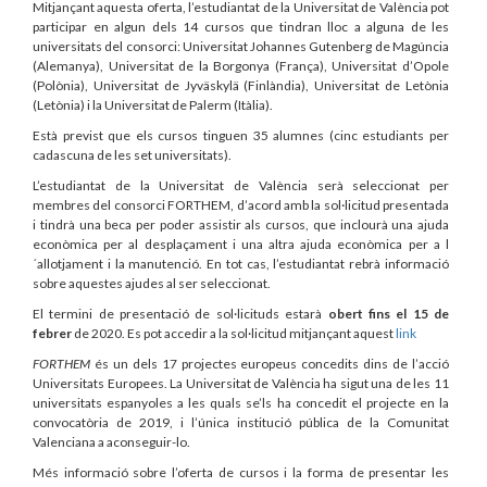
Mitjançant aquesta oferta, l’estudiantat de la Universitat de València pot
participar en algun dels 14 cursos que tindran lloc a alguna de les
universitats del consorci: Universitat Johannes Gutenberg de Magúncia
(Alemanya), Universitat de la Borgonya (França), Universitat d’Opole
(Polònia), Universitat de Jyväskylä (Finlàndia), Universitat de Letònia
(Letònia) i la Universitat de Palerm (Itàlia).
Està previst que els cursos tinguen 35 alumnes (cinc estudiants per
cadascuna de les set universitats).
L’estudiantat de la Universitat de València serà seleccionat per
membres del consorci FORTHEM, d’acord amb la sol·licitud presentada
i tindrà una beca per poder assistir als cursos, que inclourà una ajuda
econòmica per al desplaçament i una altra ajuda econòmica per a l
´allotjament i la manutenció. En tot cas, l’estudiantat rebrà informació
sobre aquestes ajudes al ser seleccionat.
El termini de presentació de sol·licituds estarà
obert fins el 15 de
febrer
de 2020. Es pot accedir a la sol·licitud mitjançant aquest
link
FORTHEM
és un dels 17 projectes europeus concedits dins de l’acció
Universitats Europees. La Universitat de València ha sigut una de les 11
universitats espanyoles a les quals se’ls ha concedit el projecte en la
convocatòria de 2019, i l’única institució pública de la Comunitat
Valenciana a aconseguir-lo.
Més informació sobre l’oferta de cursos i la forma de presentar les