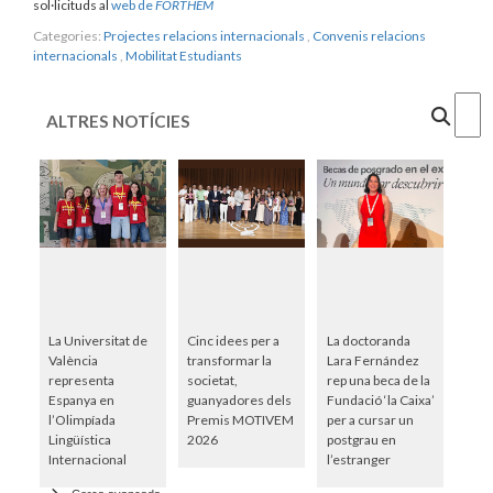
sol·licituds al
web de
FORTHEM
Categories:
Projectes relacions internacionals
,
Convenis relacions
internacionals
,
Mobilitat Estudiants
Cercar
ALTRES NOTÍCIES
La Universitat de
Cinc idees per a
La doctoranda
València
transformar la
Lara Fernández
representa
societat,
rep una beca de la
Espanya en
guanyadores dels
Fundació ‘la Caixa’
l’Olimpíada
Premis MOTIVEM
per a cursar un
Lingüística
2026
postgrau en
Internacional
l’estranger