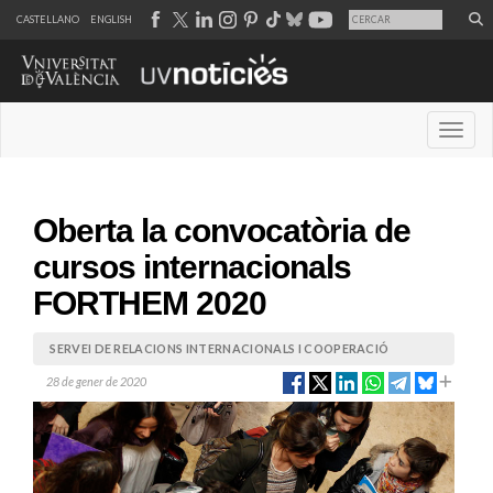
CASTELLANO
ENGLISH
Desple
Oberta la convocatòria de
cursos internacionals
FORTHEM 2020
SERVEI DE RELACIONS INTERNACIONALS I COOPERACIÓ
28 de gener de 2020