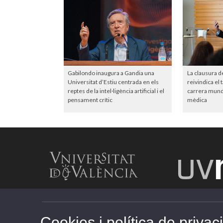
Gabilondo inaugura a Gandia una
La clausura d
Universitat d’Estiu centrada en els
reivindica el 
reptes de la intel·ligència artificial i el
carrera mundia
pensament crític
mèdica
Cookies i política de privaci