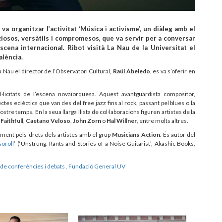
va organitzar l’activitat ‘Música i activisme’, un diàleg amb el
giosos, versàtils i compromesos, que va servir per a conversar
scena internacional. Ribot visità La Nau de la Universitat el
alència.
La Nau el director de l’Observatori Cultural,
Raúl Abeledo
, es va s’oferir en
·licitats de l’escena novaiorquesa. Aquest avantguardista compositor,
es eclèctics que van des del free jazz fins al rock, passant pel blues o la
re temps. En la seua llarga llista de col·laboracions figuren artistes de la
Faithfull
,
Caetano Veloso
,
John Zorn
o
Hal Willner
, entre molts altres.
ment pels drets dels artistes amb el grup
Musicians Action
. És autor del
soroll
’ (‘Unstrung: Rants and Stories of a Noise Guitarist’, Akashic Books,
de conferències i debats
,
Fundació General UV