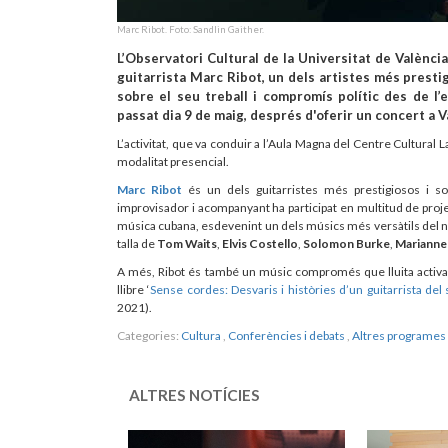
Marc Ribot. Foto: Sandlin Gaither.
L’Observatori Cultural de la Universitat de València 
guitarrista Marc Ribot, un dels artistes més presti
sobre el seu treball i compromís polític des de l’e
passat dia 9 de maig, després d'oferir un concert a V
L’activitat, que va conduir a l’Aula Magna del Centre Cultural 
modalitat presencial.
Marc Ribot
és un dels guitarristes més prestigiosos i sol
improvisador i acompanyant ha participat en multitud de project
música cubana, esdevenint un dels músics més versàtils del nost
talla de
Tom Waits
,
Elvis Costello
,
Solomon Burke
,
Marianne 
A més, Ribot és també un músic compromés que lluita activa
llibre ‘
Sense cordes: Desvaris i històries d’un guitarrista del 
2021).
Categories:
Cultura
,
Conferències i debats
,
Altres programes 
ALTRES NOTÍCIES