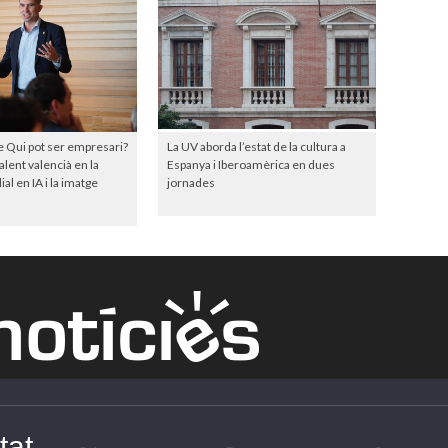
e Qui pot ser empresari?
La UV aborda l’estat de la cultura a
talent valencià en la
Espanya i Iberoamèrica en dues
l en IA i la imatge
jornades
tat