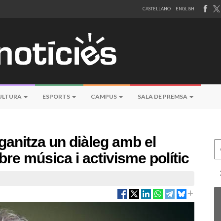
CASTELLANO
ENGLISH
ULTURA
ESPORTS
CAMPUS
SALA DE PREMSA
ganitza un diàleg amb el
Ce
bre música i activisme polític