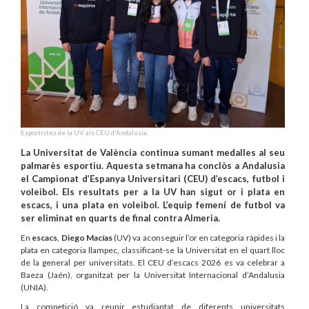
Esportistes de la UV als CEU d'Andalusia.
La Universitat de València continua sumant medalles al seu
palmarès esportiu. Aquesta setmana ha conclòs a Andalusia
el Campionat d’Espanya Universitari (CEU) d’escacs, futbol i
voleibol. Els resultats per a la UV han sigut or i plata en
escacs, i una plata en voleibol. L’equip femení de futbol va
ser eliminat en quarts de final contra Almeria.
En
escacs
,
Diego Macías
(UV) va aconseguir l’or en categoria ràpides i la
plata en categoria llampec, classificant-se la Universitat en el quart lloc
de la general per universitats. El CEU d’escacs 2026 es va celebrar a
Baeza (Jaén), organitzat per la Universitat Internacional d’Andalusia
(UNIA).
La competició va reunir estudiantat de diferents universitats