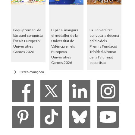
L’equip femení de
El pàdel inaugura
La Universitat
bàsquet conquista
el medaller de la
convoca la desena
l’or als European
Universitat de
edició dels
Universities
València en els
Premis Fundació
Games 2026
European
Trinidad Alfonso
Universities
per a l’alumnat
Games 2026
esportista
Cerca avançada