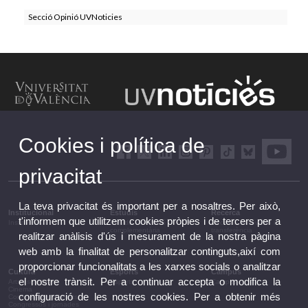
Secció Opinió UVNoticies
Cookies i política de
privacitat
La teva privacitat és important per a nosaltres. Per això,
Institucional
Estudis
Recerca
t'informem que utilitzem cookies pròpies i de tercers per a
Institucional
Estudis i formació
Recerca, innovació i
complementària
transferència
realitzar anàlisis d'ús i mesurament de la nostra pàgina
web amb la finalitat de personalitzar continguts,així com
proporcionar funcionalitats a les xarxes socials o analitzar
Cultura
Esports
Campus
el nostre trànsit. Per a continuar accepta o modifica la
Arts escèniques
Esports
Campus
Cinema
configuració de les nostres cookies. Per a obtenir més
Conferències i debats
Congressos i jornades