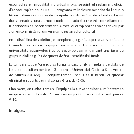
espanyoles en modalitat individual mixta, seguint el reglament oficial
d’escacs ràpids de la FIDE. El programa va incloure acreditació i reunió
tècnica, diverses rondes de competició a ritme ràpid distribuïdes durant
dues jornades i una última jornada dedicada al torneig de ritme llampec i
la cerimònia de reconeixment. A més, el campionat es va desenvolupar
a un entorn històric i universitari de gran valor cultural.
En la disciplina de
voleibol
, el campionat, organitzat per la Universitat de
Granada, va reunir equips masculins i femenins de diferents
universitats espanyoles i es va desenvolupar mitjançant una fase de
grups inicial i seguida de quarts de final, semifinals i finals.
La Universitat de València va tornar a casa amb la medalla de plata de
l’equip masculí en perdre 1-3 contra la Universitat Catòlica Sant Antoni
de Múrcia (UCAM). El conjunt femení, per la seua banda, va quedar
eliminat en quarts de final contra Granada (3-0).
Finalment, en
futbol
femení, l’equip de la UV va resultar eliminat també
en quarts de final contra Almeria en un partit que va acabar amb penals
9-10.
Imatges: