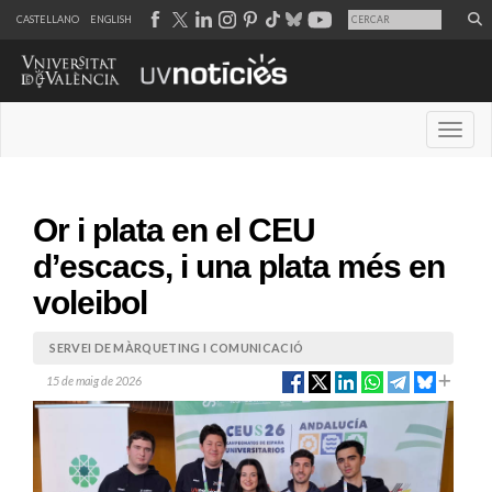
CASTELLANO
ENGLISH
Desple
Or i plata en el CEU
d’escacs, i una plata més en
voleibol
SERVEI DE MÀRQUETING I COMUNICACIÓ
15 de maig de 2026