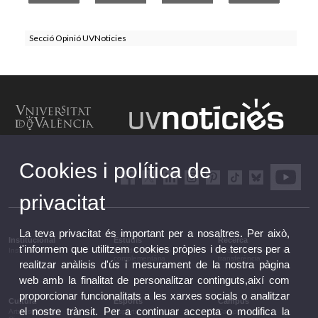
Secció Opinió UVNoticies
Cookies i política de
privacitat
La teva privacitat és important per a nosaltres. Per això,
Institucional
Estudis
Recerca
t'informem que utilitzem cookies pròpies i de tercers per a
Institucional
Estudis i formació
Recerca, innovació i
complementària
transferència
realitzar anàlisis d'ús i mesurament de la nostra pàgina
web amb la finalitat de personalitzar continguts,així com
proporcionar funcionalitats a les xarxes socials o analitzar
Cultura
Esports
Campus
el nostre trànsit. Per a continuar accepta o modifica la
Arts escèniques
Esports
Campus