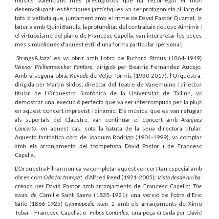
músics valencians més prestigiosos que ha recorregut el món
desenvolupant les tècniques jazzístiques, va ser protagonista al llarg de
tota la vetlada que, juntament amb el ritme de David Pastor Quartet, la
bateria amb Quini Bañuls, la profunditat del contrabaix de José Aimimir i
el virtuosisme del piano de Francesc Capella, van interpretar les peces
més simbòliques d'aquest estil d'una forma particular i personal.
‘Strings&Jazz’ es va obrir amb l’obra de Richard Straus (1864-1949)
Wiener Philharmoniker Fanfare,
dirigida per Beatriz Fernández Aucejo.
Amb la segona obra,
Kevade
de Veljo Tormis (1930-2017), l’Orquestra,
dirigida per Martin Sildos, director del Teatre de Vanemuine i director
titular de l’Orquestra Simfònica de la Universitat de Tallinn, va
demostrar una execució perfecta que va ser interrompuda per la pluja
en aquest concert imprevist i dinàmic. Els músics, que es van refugiar
als suportals del Claustre, van continuar el concert amb
Aranjuez
Concerto
, en aquest cas, sota la batuta de la seua directora titular.
Aquesta fantàstica obra de Joaquim Rodrigo (1901-1999), va comptar
amb els arranjaments del trompetista David Pastor i de Francesc
Capella.
L’Orquestra Filharmònica va completar aquest concert tan especial amb
obres com
Oda for trumpet
, d’Alfred Reed (1921-2005);
Visto desde arriba
,
creada per David Pastor amb arranjaments de Francesc Capella;
The
swan, de
Camille Saint Saens (1835-1921); una versió de l’obra d’Eric
Satie (1866-1925)
Gymnopédie núm. 1
, amb els arranjaments de Ximo
Tebar i Francesc Capella; o
Fabes Contades,
una peça creada per David