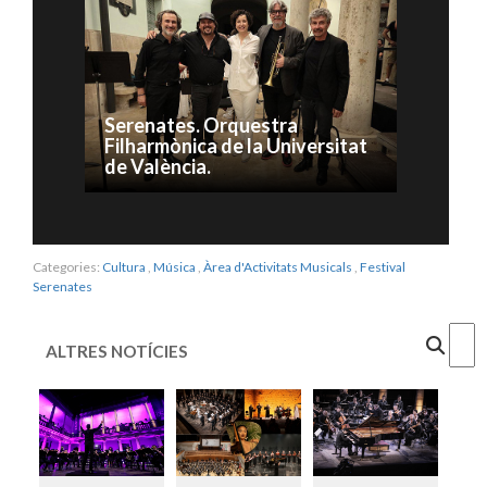
Serenates. Orquestra
Filharmònica de la Universitat
de València.
Categories:
Cultura
,
Música
,
Àrea d'Activitats Musicals
,
Festival
Serenates
Cercar
ALTRES NOTÍCIES