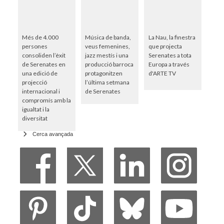
Més de 4.000
Música de banda,
La Nau, la finestra
persones
veus femenines,
que projecta
consoliden l’èxit
jazz mestís i una
Serenates a tota
de Serenates en
producció barroca
Europa a través
una edició de
protagonitzen
d'ARTE TV
projecció
l’última setmana
internacional i
de Serenates
compromís amb la
igualtat i la
diversitat
Cerca avançada