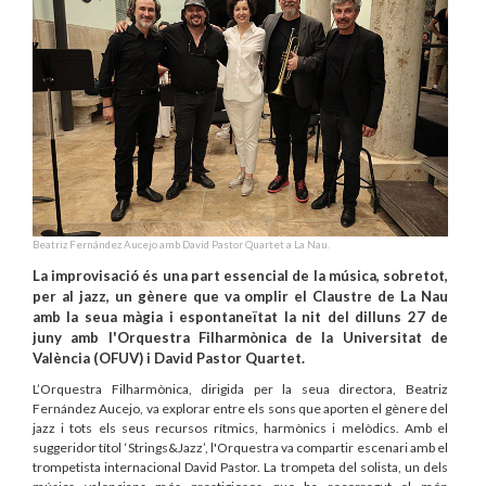
Beatriz Fernández Aucejo amb David Pastor Quartet a La Nau.
La improvisació és una part essencial de la música, sobretot,
per al jazz, un gènere que va omplir el Claustre de La Nau
amb la seua màgia i espontaneïtat la nit del dilluns 27 de
juny amb l'Orquestra Filharmònica de la Universitat de
València (OFUV) i David Pastor Quartet.
L’Orquestra Filharmònica, dirigida per la seua directora, Beatriz
Fernández Aucejo, va explorar entre els sons que aporten el gènere del
jazz i tots els seus recursos rítmics, harmònics i melòdics. Amb el
suggeridor títol ‘Strings&Jazz’, l'Orquestra va compartir escenari amb el
trompetista internacional David Pastor. La trompeta del solista, un dels