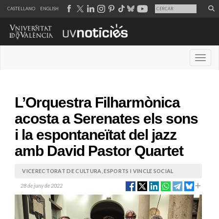
CASTELLANO
ENGLISH
Desple
L’Orquestra Filharmònica
acosta a Serenates els sons
i la espontaneïtat del jazz
amb David Pastor Quartet
VICERECTORAT DE CULTURA, ESPORTS I VINCLE SOCIAL
28 de juny de 2022