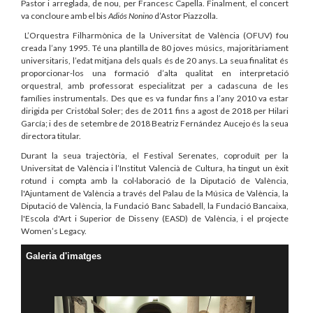
Pastor i arreglada, de nou, per Francesc Capella. Finalment, el concert
va concloure amb el bis
Adiós Nonino
d’Astor Piazzolla.
L’Orquestra Filharmònica de la Universitat de València (OFUV) fou
creada l’any 1995. Té una plantilla de 80 joves músics, majoritàriament
universitaris, l’edat mitjana dels quals és de 20 anys. La seua finalitat és
proporcionar-los una formació d’alta qualitat en interpretació
orquestral, amb professorat especialitzat per a cadascuna de les
famílies instrumentals. Des que es va fundar fins a l’any 2010 va estar
dirigida per Cristóbal Soler; des de 2011 fins a agost de 2018 per Hilari
García; i des de setembre de 2018 Beatriz Fernández Aucejo és la seua
directora titular.
Durant la seua trajectòria, el Festival Serenates, coproduït per la
Universitat de València i l’Institut Valencià de Cultura, ha tingut un èxit
rotund i compta amb la col·laboració de la Diputació de València,
l'Ajuntament de València a través del Palau de la Música de València, la
Diputació de València, la Fundació Banc Sabadell, la Fundació Bancaixa,
l'Escola d'Art i Superior de Disseny (EASD) de València, i el projecte
Women’s Legacy.
Galeria d'imatges