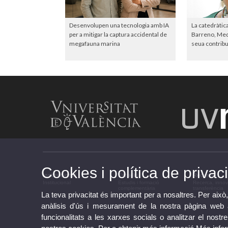
Desenvolupen una tecnologia amb IA
La catedràtic
per a mitigar la captura accidental de
Barreno, Meda
megafauna marina
seua contribuc
Cookies i política de privaci
Institucional
Estudis
Recerca
Institucional
Estudis i formació
Recerca, innov
complementària
transferència
La teva privacitat és important per a nosaltres. Per això,
anàlisis d'ús i mesurament de la nostra pàgina web am
funcionalitats a les xarxes socials o analitzar el nostr