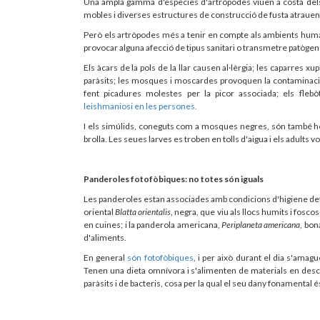
Una ampla gamma d'espècies d'artròpodes viuen a costa del
mobles i diverses estructures de construcció de fusta atrauen 
Però els artròpodes més a tenir en compte als ambients humans
provocar alguna afecció de tipus sanitari o transmetre patògen
Els àcars de la pols de la llar causen al·lèrgia; les caparres x
paràsits; les mosques i moscardes provoquen la contaminació bi
fent picadures molestes per la picor associada; els fl
leishmaniosi en les persones.
I els simúlids, coneguts com a mosques negres, són també he
brolla. Les seues larves es troben en tolls d'aigua i els adults 
Panderoles fotofòbiques: no totes són iguals
Les panderoles estan associades amb condicions d'higiene defi
oriental
Blatta orientalis
, negra, que viu als llocs humits i fosco
en cuines; i la panderola americana,
Periplaneta americana
, bon
d'aliments.
En general
són fotofòbiques
, i per això durant el dia s'amag
Tenen una dieta omnívora i s'alimenten de materials en des
paràsits i de bacteris, cosa per la qual el seu dany fonamental é