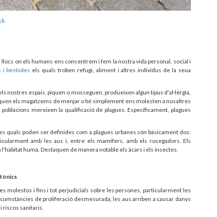
ck
ón llocs on els humans ens concentrem i fem la nostra vida personal, social i
i bestioles
els quals troben refugi, aliment i altres individus de la seua
els nostres espais, piquen o mosseguen, produeixen algun tipus d'al·lèrgia,
taquen els magatzems de menjar o bé simplement ens molesten a nosaltres
poblacions mereixen la qualificació de plagues. Específicament, plagues
 les quals poden ser definides com a plagues urbanes són bàsicament dos:
rticularment amb les aus i, entre els mamífers, amb els rosegadors. Els
'hàbitat humà. Destaquen de manera notable els àcars i els insectes.
ctònics
 molestos i fins i tot perjudicials sobre les persones, particularment les
rcumstàncies de proliferació desmesurada, les aus arriben a causar danys
 riscos sanitaris.