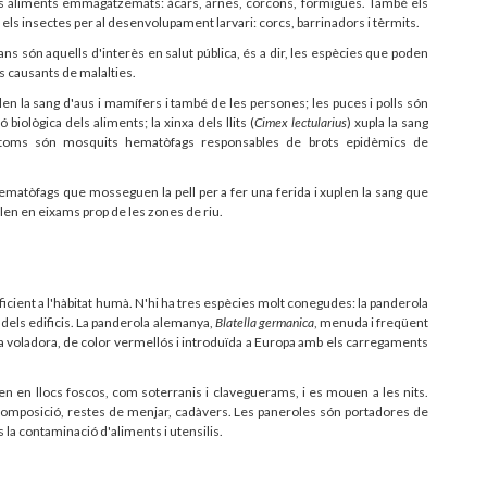
s aliments emmagatzemats: àcars, arnes, corcons, formigues. També els
els insectes per al desenvolupament larvari: corcs, barrinadors i tèrmits.
 són aquells d'interès en salut pública, és a dir, les espècies que poden
s causants de malalties.
uplen la sang d'aus i mamífers i també de les persones; les puces i polls són
ològica dels aliments; la xinxa dels llits (
Cimex lectularius
) xupla la sang
ebòtoms són mosquits hematòfags responsables de brots epidèmics de
matòfags que mosseguen la pell per a fer una ferida i xuplen la sang que
volen en eixams prop de les zones de riu.
cient a l'hàbitat humà. N'hi ha tres espècies molt conegudes: la panderola
s dels edificis. La panderola alemanya,
Blatella germanica
, menuda i freqüent
a voladora, de color vermellós i introduïda a Europa amb els carregaments
uen en llocs foscos, com soterranis i claveguerams, i es mouen a les nits.
composició, restes de menjar, cadàvers. Les paneroles són portadores de
s la contaminació d'aliments i utensilis.