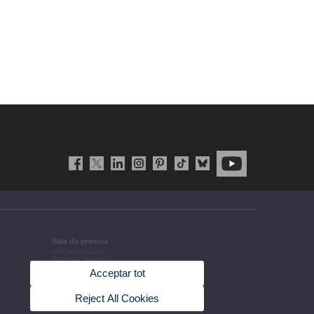
Sala de premsa
UVComunicació
Notes de premsa
Agenda de govern
Acceptar tot
Acords de govern
La UV en la premsa
Informació corporativa
Reject All Cookies