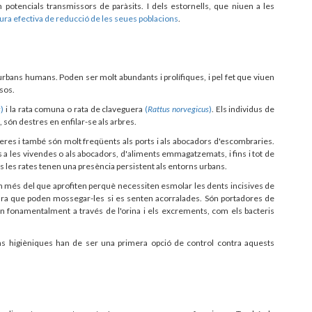
potencials transmissors de paràsits. I dels estornells, que niuen a les
sura efectiva de reducció de les seues poblacions
.
urbans humans. Poden ser molt abundants i prolífiques, i pel fet que viuen
sos.
s
)
i la rata comuna o rata de claveguera
(
Rattus norvegicus
)
. Els individus de
, són destres en enfilar-se als arbres.
eres i també són molt freqüents als ports i als abocadors d'escombraries.
 a les vivendes o als abocadors, d'aliments emmagatzemats, i fins i tot de
als les rates tenen una presència persistent als entorns urbans.
n més del que aprofiten perquè necessiten esmolar les dents incisives de
cara que poden mossegar-les si es senten acorralades. Són portadores de
 fonamentalment a través de l'orina i els excrements, com els bacteris
 higièniques han de ser una primera opció de control contra aquests