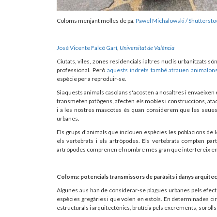
Coloms menjant molles de pa.
Pawel Michalowski / Shuttersto
José Vicente Falcó Garí
,
Universitat de València
Ciutats, viles, zones residencials i altres nuclis urbanitzats s
professional. Però
aquests indrets també atrauen animalons 
espècie per a reproduir-se.
Si aquests animals casolans s'acosten a nosaltres i envaeixen 
transmeten patògens, afecten els mobles i construccions, a
i a les nostres mascotes és quan considerem que les seues 
urbanes.
Els grups d'animals que inclouen espècies les poblacions de
els vertebrats i els artròpodes. Els vertebrats compten pa
artròpodes comprenen el nombre més gran que interfereix en l
Coloms: potencials transmissors de paràsits i danys arquite
Algunes aus han de considerar-se plagues urbanes pels efectes
espècies gregàries i que volen en estols. En determinades ci
estructurals i arquitectònics, brutícia pels excrements, sorolls i