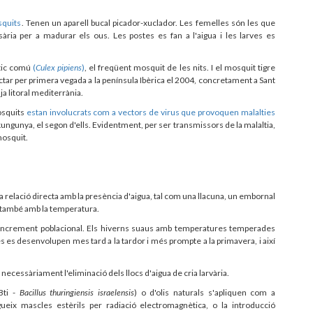
squits
. Tenen un aparell bucal picador-xuclador. Les femelles són les que
ria per a madurar els ous. Les postes es fan a l'aigua i les larves es
stic comú
(
Culex pipiens
)
, el freqüent mosquit de les nits. I el mosquit tigre
ctar per primera vegada a la península Ibèrica el 2004, concretament a Sant
nja litoral mediterrània.
osquits
estan involucrats com a vectors de virus que provoquen malalties
ikungunya, el segon d'ells. Evidentment, per ser transmissors de la malaltia,
mosquit.
relació directa amb la presència d'aigua, tal com una llacuna, un embornal
 i també amb la temperatura.
increment poblacional. Els hiverns suaus amb temperatures temperades
 es desenvolupen mes tard a la tardor i més prompte a la primavera, i així
necessàriament l'eliminació dels llocs d'aigua de cria larvària.
Bti -
Bacillus thuringiensis israelensis
) o d'olis naturals s'apliquen com a
gueix mascles estèrils per radiació electromagnètica, o la introducció