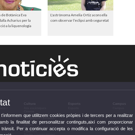
a de Botànica Eva
L'astrònoma Amelia Ortiz aconsella
lla Acharius per la
com observar l’eclipsi amb seguretat
ió a la liquenologia
tat
Cultura
Esports
Campus
ació i
Arts escèniques
Esports
Campus
Cinema
 t'informem que utilitzem cookies pròpies i de tercers per a realitzar
Conferències i debats
Congressos i jornades
b la finalitat de personalitzar continguts,així com proporcionar
Exposicions
Lletres
e trànsit. Per a continuar accepta o modifica la configuració de les
Música
Patrimoni
Premis i convocatòries