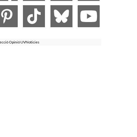
ecció Opinió UVNoticies