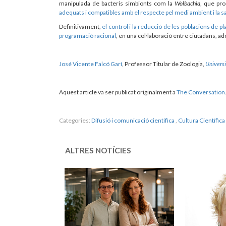
manipulada de bacteris simbionts com la
Wolbachia
, que pro
adequats i compatibles amb el respecte pel medi ambient i la sa
Definitivament,
el control i la reducció de les poblacions de 
programació racional
, en una col·laboració entre ciutadans, ad
José Vicente Falcó Garí
, Professor Titular de Zoologia,
Universi
Aquest article va ser publicat originalment a
The Conversation
Categories:
Difusió i comunicació científica
,
Cultura Científica
ALTRES NOTÍCIES