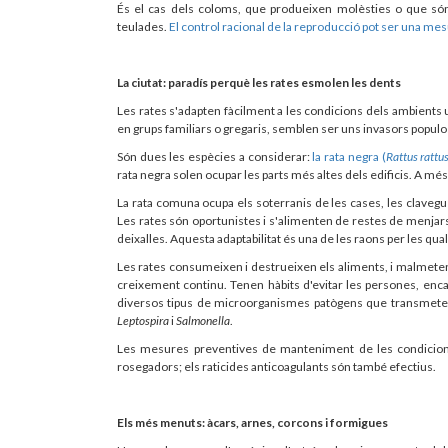
És el cas dels coloms, que produeixen molèsties o que són 
teulades.
El control racional de la reproducció pot ser una me
La ciutat: paradís perquè les rates esmolen les dents
Les rates s'adapten fàcilment a les condicions dels ambients 
en grups familiars o gregaris, semblen ser uns invasors populo
Són dues les espècies a considerar:
la rata negra (
Rattus rattu
rata negra solen ocupar les parts més altes dels edificis. A més
La rata comuna ocupa els soterranis de les cases, les clavegu
Les rates són oportunistes i s'alimenten de restes de menjars
deixalles. Aquesta adaptabilitat és una de les raons per les qu
Les rates consumeixen i destrueixen els aliments, i malmete
creixement continu. Tenen hàbits d'evitar les persones, en
diversos tipus de microorganismes patògens que transmeten
Leptospira
i
Salmonella
.
Les mesures preventives de manteniment de les condicions
rosegadors; els raticides anticoagulants són també efectius.
Els més menuts: àcars, arnes, corcons i formigues