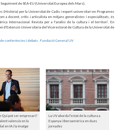
ó i Seguiment de SEA-EU (Universitat Europea dels Mars).
res (Història) per la Universitat de Cadis i expert universitari en Programes
 a docent, crític i articulista en mitjans generalistes i especialitzats, és
ica Internacional. Revista per a l'anàlisi de la cultura i el territori’. En
ervei d'Extensió Universitària del Vicerectorat de Cultura de la Universitat de
de conferències i debats
,
Fundació General UV
e Qui pot ser empresari?
La UV aborda l’estat de la cultura a
talent valencià en la
Espanya i Iberoamèrica en dues
l en IA i la imatge
jornades