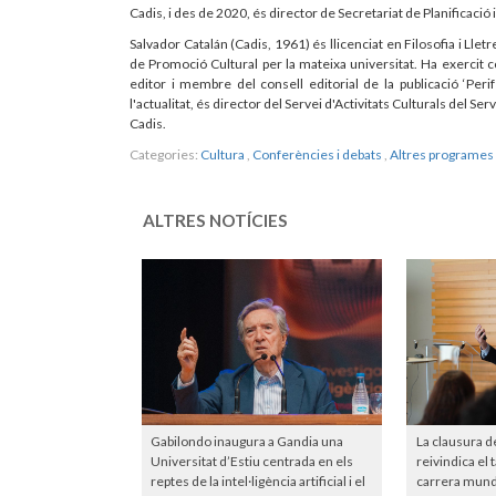
Cadis, i des de 2020, és director de Secretariat de Planificaci
Salvador Catalán (Cadis, 1961) és llicenciat en Filosofia i Llet
de Promoció Cultural per la mateixa universitat. Ha exercit com
editor i membre del consell editorial de la publicació ‘Perifèr
l'actualitat, és director del Servei d'Activitats Culturals del S
Cadis.
Categories:
Cultura
,
Conferències i debats
,
Altres programes 
ALTRES NOTÍCIES
Gabilondo inaugura a Gandia una
La clausura d
Universitat d’Estiu centrada en els
reivindica el 
reptes de la intel·ligència artificial i el
carrera mundia