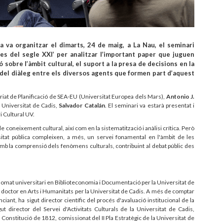
a va organitzar el dimarts, 24 de maig, a La Nau, el seminari
ues del segle XXI’ per analitzar l’important paper que juguen
ó sobre l’àmbit cultural, el suport a la presa de decisions en la
ió del diàleg entre els diversos agents que formen part d’aquest
ariat de Planificació de SEA-EU (Universitat Europea dels Mars),
Antonio J.
la Universitat de Cadis,
Salvador Catalán
. El seminari va estarà presentat i
i Cultural UV.
e coneixement cultural, així com en la sistematització i anàlisi crítica. Però
sitat pública compleixen, a més, un servei fonamental en l'àmbit de les
 amb la comprensió dels fenòmens culturals, contribuint al debat públic des
iplomat universitari en Biblioteconomia i Documentació per la Universitat de
 doctor en Arts i Humanitats per la Universitat de Cadis. A més de comptar
ant, ha sigut director científic del procés d'avaluació institucional de la
gut director del Servei d'Activitats Culturals de la Universitat de Cadis,
 Constitució de 1812, comissionat del II Pla Estratègic de la Universitat de