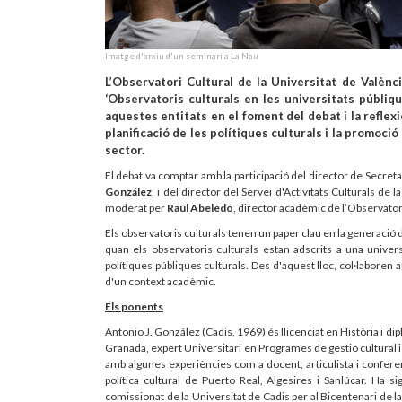
Imatge d'arxiu d'un seminari a La Nau
L’Observatori Cultural de la Universitat de Valènci
‘Observatoris culturals en les universitats públiq
aquestes entitats en el foment del debat i la reflexi
planificació de les polítiques culturals i la promoc
sector.
El debat va comptar amb la participació del director de Secret
González
, i del director del Servei d'Activitats Culturals de 
moderat per
Raúl Abeledo
, director acadèmic de l’Observator
Els observatoris culturals tenen un paper clau en la generació d
quan els observatoris culturals estan adscrits a una univer
polítiques públiques culturals. Des d'aquest lloc, col·laboren
d'un context acadèmic.
Els ponents
Antonio J. González (Cadis, 1969) és llicenciat en Història i d
Granada, expert Universitari en Programes de gestió cultural i
amb algunes experiències com a docent, articulista i conferenci
política cultural de Puerto Real, Algesires i Sanlúcar. Ha si
comissionat de la Universitat de Cadis per al Bicentenari de la