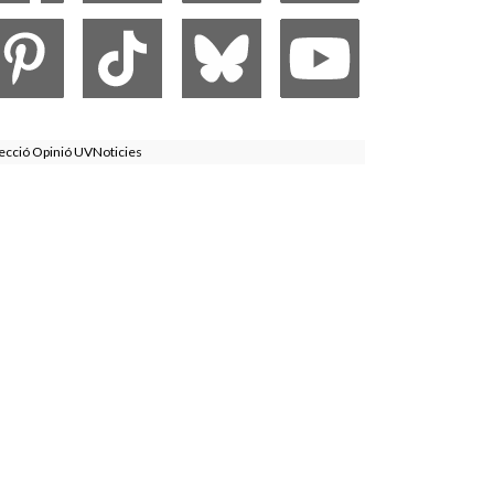
ecció Opinió UVNoticies