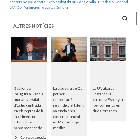
conferències i debats
,
Universitat d'Estiu de Gandia
,
Fundació General
UV
,
Conferències i debats
,
Cultura
Cercar
ALTRES NOTÍCIES
Gabilondo
La clausura de Qui
La UV aborda
inaugura a Gandia
pot ser
l’estat de la
una Universitat
empresari?
cultura a Espanya i
d’Estiu centrada
reivindica el talent
Iberoamèrica en
en els reptes de la
valencià en la
dues jornades
intel·ligència
carrera mundial
artificial i el
en IA i la imatge
pensament crític
mèdica
Cerca avançada