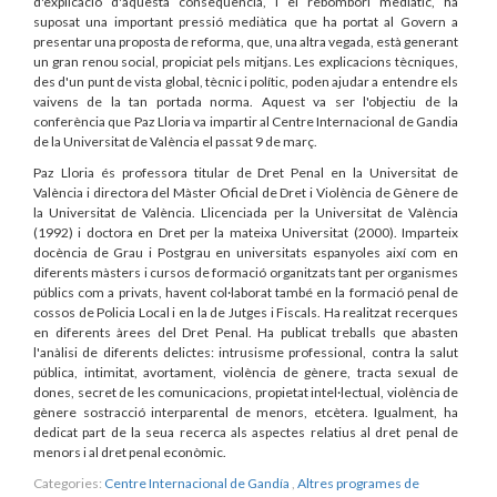
d'explicació d'aquesta conseqüència, i el rebombori mediàtic, ha
suposat una important pressió mediàtica que ha portat al Govern a
presentar una proposta de reforma, que, una altra vegada, està generant
un gran renou social, propiciat pels mitjans. Les explicacions tècniques,
des d'un punt de vista global, tècnic i polític, poden ajudar a entendre els
vaivens de la tan portada norma. Aquest va ser l'objectiu de la
conferència que Paz Lloria va impartir al Centre Internacional de Gandia
de la Universitat de València el passat 9 de març.
Paz Lloria és professora titular de Dret Penal en la Universitat de
València i directora del Màster Oficial de Dret i Violència de Gènere de
la Universitat de València.
Llicenciada per la Universitat de València
(1992) i doctora en Dret per la mateixa Universitat (2000). Imparteix
docència de Grau i Postgrau en universitats espanyoles així com en
diferents màsters i cursos de formació organitzats tant per organismes
públics com a privats, havent col·laborat també en la formació penal de
cossos de Policia Local i en la de Jutges i Fiscals. Ha realitzat recerques
en diferents àrees del Dret Penal. Ha publicat treballs que abasten
l'anàlisi de diferents delictes: intrusisme professional, contra la salut
pública, intimitat, avortament, violència de gènere, tracta sexual de
dones, secret de les comunicacions, propietat intel·lectual, violència de
gènere sostracció interparental de menors, etcètera. Igualment, ha
dedicat part de la seua recerca als aspectes relatius al dret penal de
menors i al dret penal econòmic.
Categories:
Centre Internacional de Gandía
,
Altres programes de