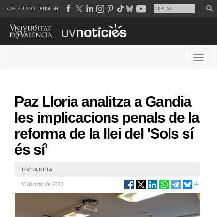
CASTELLANO
ENGLISH
Desple
Paz Lloria analitza a Gandia
les implicacions penals de la
reforma de la llei del 'Sols sí
és sí'
UVGANDIA
10 de març de 2023