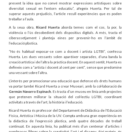
present la idea que no convé mostrar expressions artístiques sobre
diversitat sexual en l’entorn educatiu”, afegeix Huerta. Per tal de
superar aquests prejudicis, l’article recull experiències que es poden
treballar a l’aula.
A la seua obra,
Ricard Huerta
aborda temes com el cos, la por, la
violència o l’ús desobedient dels dispositius digitals. A més, tracta el
ciberassetjament i planteja eines per prevenir-ho en l’àmbit de
l’educació plàstica.
“No és habitual exposar-se com a docent i artista LGTBI”, confessa
Huerta. Les dues vessants solen aparèixer separades, d’una banda la
creació artística i de l’altra la pràctica docent. En aquest sentit, Huerta es
defineix com a “artista i docent al cent per cent”, sense que predomine
una vessant sobre l’altra.
L’interès per promocionar una educació que defense els drets humans
va portar també Ricard Huerta a crear Museari, amb la col·laboració de
Germán Navarro Espinach
. Es tracta d’un museu en línia amb projectes
que pretenen millorar la situació del col·lectiu LGTBI, coordinant
activitats a través de l’art, la història i l’educació.
Ricard Huerta és professor del Departament de Didàctica de l'Educació
Física, Artística i Música de la UV. Compta amb una gran experiència en
la didàctica de l’expressió plàstica, amb quatre dècades de treball
continuat. En aquesta línia, ha publicat més d’un centenar d’articles i
nombrosos llibres sobre la creativitat, l’art i el disseny. Així mateix, és