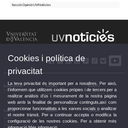
Secció Opinió UVNoticies
Cookies i política de
privacitat
La teva privacitat és important per a nosaltres. Per això,
Institucional
Estudis
Recerca
t'informem que utilitzem cookies pròpies i de tercers per a
Institucional
Estudis i formació
Recerca, innovació i
complementària
transferència
realitzar anàlisis d'ús i mesurament de la nostra pàgina
web amb la finalitat de personalitzar continguts,així com
proporcionar funcionalitats a les xarxes socials o analitzar
Cultura
Esports
Campus
el nostre trànsit. Per a continuar accepta o modifica la
Arts escèniques
Esports
Campus
Cinema
configuració de les nostres cookies. Per a obtenir més
Conferències i debats
Congressos i jornades
informació
Més informació
Exposicions