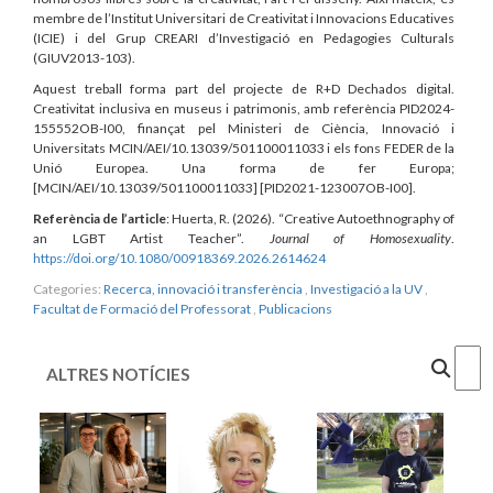
membre de l’Institut Universitari de Creativitat i Innovacions Educatives
(ICIE) i del Grup CREARI d’Investigació en Pedagogies Culturals
(GIUV2013-103).
Aquest treball forma part del projecte de R+D Dechados digital.
Creativitat inclusiva en museus i patrimonis, amb referència PID2024-
155552OB-I00, finançat pel Ministeri de Ciència, Innovació i
Universitats MCIN/AEI/10.13039/501100011033 i els fons FEDER de la
Unió Europea. Una forma de fer Europa;
[MCIN/AEI/10.13039/501100011033] [PID2021-123007OB-I00].
Referència de l’article
: Huerta, R. (2026). “Creative Autoethnography of
an LGBT Artist Teacher”.
Journal of Homosexuality
.
https://doi.org/10.1080/00918369.2026.2614624
Categories:
Recerca, innovació i transferència
,
Investigació a la UV
,
Facultat de Formació del Professorat
,
Publicacions
Cercar
ALTRES NOTÍCIES