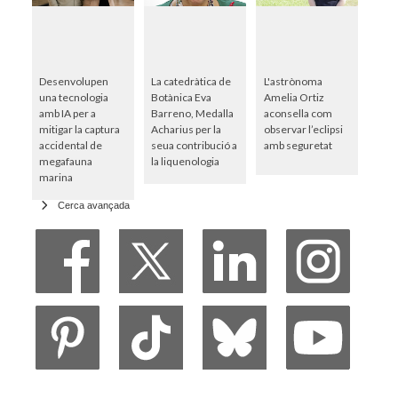
Desenvolupen
La catedràtica de
L'astrònoma
una tecnologia
Botànica Eva
Amelia Ortiz
amb IA per a
Barreno, Medalla
aconsella com
mitigar la captura
Acharius per la
observar l’eclipsi
accidental de
seua contribució a
amb seguretat
megafauna
la liquenologia
marina
Cerca avançada