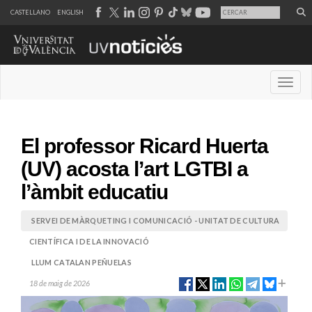
CASTELLANO
ENGLISH
Desple
El professor Ricard Huerta
(UV) acosta l’art LGTBI a
l’àmbit educatiu
SERVEI DE MÀRQUETING I COMUNICACIÓ - UNITAT DE CULTURA
CIENTÍFICA I DE LA INNOVACIÓ
LLUM CATALAN PEÑUELAS
18 de maig de 2026