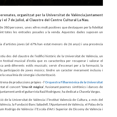
Serenates, organitzat per la Universitat de València juntament
 i el 7 de juliol, al Claustre del Centre Cultural La Nau.
de 380 persones, unes xifres molt positives que destaquen per la fidelitat
urint totes les entrades posades a la venda. Aquestes dades suposen un
cia d’artistes joves (el 67% han estat menors de 26 anys) i una presència
tiu des del claustre de l’edifici històric de la Universitat de València, un
 festival musical d’estiu que es caracteritza per recuperar i valorar el
a amb diferents estils musicals; servir d’escenari per a la formació, la
r la participació de joves músics; tindre un caràcter merament inclusiu i
 la seua línia de sinergia i clusterització.
trena de produccions pròpies - l’
Orquestra Filharmònica de la Universitat
ntat el concert
‘Una nit màgica’
, fusionant poemes simfònics i danses de
, juntament amb el guitarrista Raúl Rodríguez, ha dedicat a Chavela Vargas.
 de la Universitat de València i l’Institut Valencià de Cultura, a més del
 València, la Fundació Banc Sabadell, l’Ajuntament de València, el Palau de la
n Rodrigo de València i l’Escola d’Art i Superior de Disseny de València i