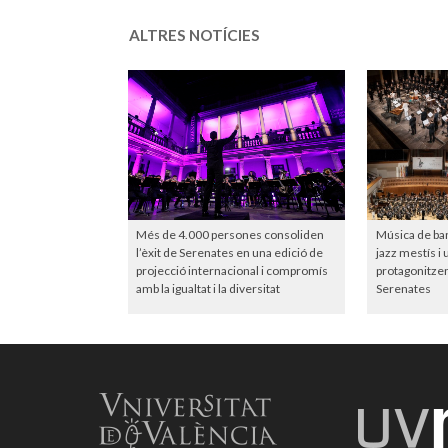
ALTRES NOTÍCIES
Més de 4.000 persones consoliden
Música de ba
l’èxit de Serenates en una edició de
jazz mestís i
projecció internacional i compromís
protagonitzen
amb la igualtat i la diversitat
Serenates