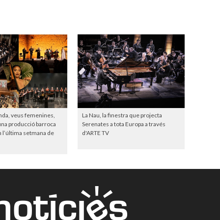
nda, veus femenines,
La Nau, la finestra que projecta
 una producció barroca
Serenates a tota Europa a través
 l’última setmana de
d'ARTE TV