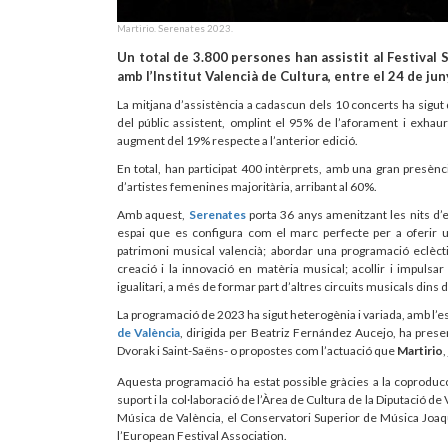
Martirio. Serenates 2023.
Un total de 3.800 persones han assistit al Festival 
amb l’Institut Valencià de Cultura, entre el 24 de juny
La mitjana d’assistència a cadascun dels 10 concerts ha sigut 
del públic assistent, omplint el 95% de l’aforament i exha
augment del 19% respecte a l’anterior edició.
En total, han participat 400 intèrprets, amb una gran presèn
d’artistes femenines majoritària, arribant al 60%.
Amb aquest,
S
erenates
porta 36 anys amenitzant les nits d’es
espai que es configura com el marc perfecte per a oferir un
patrimoni musical valencià; abordar una programació eclèctic
creació i la innovació en matèria musical; acollir i impulsa
igualitari, a més de formar part d’altres circuits musicals dins de
La programació de 2023 ha sigut heterogènia i variada, amb l’es
de València
, dirigida per Beatriz Fernández Aucejo, ha prese
Dvorak i Saint-Saëns- o propostes com l’actuació que
Martirio
Aquesta programació ha estat possible gràcies a la coproducció
suport i la col·laboració de l’Àrea de Cultura de la Diputació de
Música de València, el Conservatori Superior de Música Joaquí
l’European Festival Association.