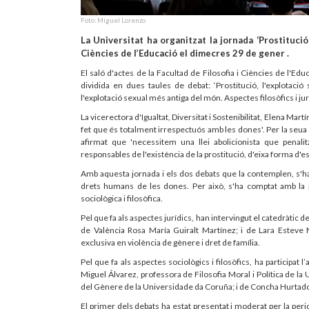
Foto: Miguel Lorenzo
La Universitat ha organitzat la jornada ‘Prostitució
Ciències de l’Educació el dimecres 29 de gener .
El saló d'actes de la Facultad de Filosofia i Ciències de l'Edu
dividida en dues taules de debat: ‘Prostitució, l'explotació 
l'explotació sexual més antiga del món. Aspectes filosòfics i jurí
La vicerectora d'Igualtat, Diversitat i Sostenibilitat, Elena Mar
fet que és totalment irrespectuós amb les dones'. Per la seua 
afirmat que 'necessitem una llei abolicionista que penal
responsables de l'existència de la prostitució, d'eixa forma d'es
Amb aquesta jornada i els dos debats que la contemplen, s'ha 
drets humans de les dones. Per això, s'ha comptat amb la p
sociològica i filosòfica.
Pel que fa als aspectes jurídics, han intervingut el catedràtic
de València Rosa María Guiralt Martínez; i de Lara Esteve 
exclusiva en violència de gènere i dret de família.
Pel que fa als aspectes sociològics i filosòfics, ha participat
Miguel Álvarez, professora de Filosofia Moral i Política de la
del Gènere de la Universidade da Coruña; i de Concha Hurtado 
El primer dels debats ha estat presentat i moderat per la perio