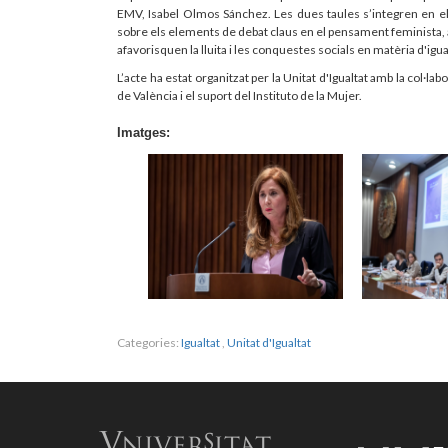
EMV, Isabel Olmos Sánchez. Les dues taules s’integren en el 
sobre els elements de debat claus en el pensament feminista,
afavorisquen la lluita i les conquestes socials en matèria d'igua
L’acte ha estat organitzat per la Unitat d'Igualtat amb la col·labo
de València i el suport del Instituto de la Mujer.
Imatges:
Categories:
Igualtat
,
Unitat d'Igualtat