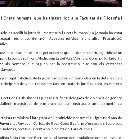
 i Drets humans’ que ha tingut lloc a la Facultat de Filosofia i
cació ha acollit la jornada ‘Prostitució i Drets humans’.
La jornada ha estat
sexual més antiga del món. Aspectes jurídics’; i una altra, ‘Prostitució,
dics’.
tínez, ha declarat que 'no es pot acceptar que es done cobertura jurídica a un
part, la portaveu Front Abolicionista del País Valencià, Concha Hurtado, ha
itze als homens que paguen per la prostitució, que són els vertaders
clavitud'.
plantejat l'abolició de la prostitució com un tema clau en la defensa pels
articipació de veus rellevants tant en matèria jurídica com en matèria
 de Dret Penal Luis Jimena Quesada; la fiscal delegada de violència de gènere
Mallent, magistrada de primera instància i instrucció, amb competència
 l’activista feminista i integrant de Feminicido.net Amelia Tiganus; d’Ana de
 Universitat Rey Juan Carlos; de Rosa Cobo Bedía, professora de Sociologia
Badenas, portaveu Front Abolicionista del País Valencià.
dista Silvia Llorente Escribano, i el segon per la subdirectora del Levante-