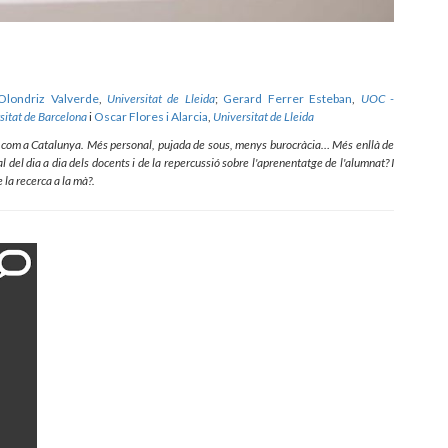
Olondriz Valverde
,
Universitat de Lleida
;
Gerard Ferrer Esteban
,
UOC -
sitat de Barcelona
i
Oscar Flores i Alarcia
,
Universitat de Lleida
na com a Catalunya. Més personal, pujada de sous, menys burocràcia… Més enllà de
al del dia a dia dels docents i de la repercussió sobre l'aprenentatge de l'alumnat? I
 la recerca a la mà?.