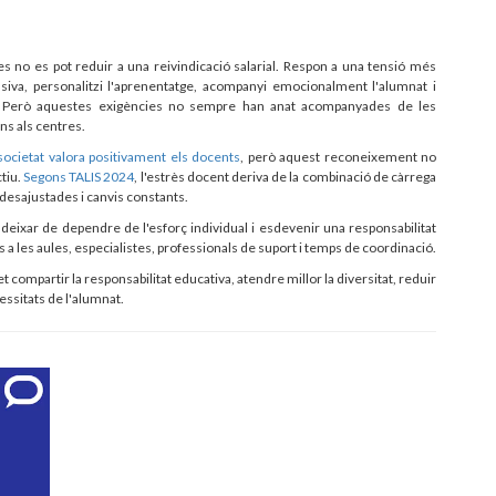
s no es pot reduir a una reivindicació salarial. Respon a una tensió més
usiva, personalitzi l'aprenentatge, acompanyi emocionalment l'alumnat i
s. Però aquestes exigències no sempre han anat acompanyades de les
s als centres.
societat valora positivament els docents
, però aquest reconeixement no
tiu.
Segons TALIS 2024
, l'estrès docent deriva de la combinació de càrrega
 desajustades i canvis constants.
 deixar de dependre de l'esforç individual i esdevenir una responsabilitat
 les aules, especialistes, professionals de suport i temps de coordinació.
 compartir la responsabilitat educativa, atendre millor la diversitat, reduir
essitats de l'alumnat.