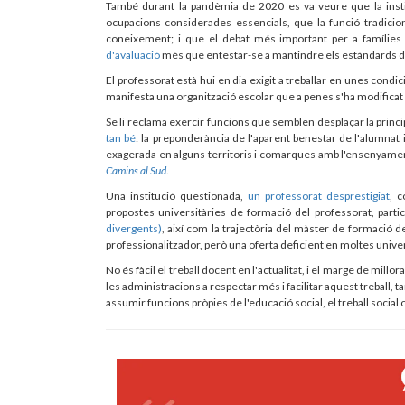
També durant la pandèmia de 2020 es va veure que la instit
ocupacions considerades essencials, que la funció tradicio
coneixement; i que el debat més important per a famílies 
d'avaluació
més que entestar-se a mantindre els estàndards 
El professorat està hui en dia exigit a treballar en unes cond
manifesta una organització escolar que a penes s'ha modificat
Se li reclama exercir funcions que semblen desplaçar la prin
tan bé
: la preponderància de l'aparent benestar de l'alumnat
exagerada en alguns territoris i comarques amb l'ensenyament
Camins al Sud
.
Una institució qüestionada,
un professorat desprestigiat
, 
propostes universitàries de formació del professorat, part
divergents)
, així com la trajectòria del màster de formació 
professionalitzador, però una oferta deficient en moltes univer
No és fàcil el treball docent en l'actualitat, i el marge de millor
les administracions a respectar més i facilitar aquest treball, 
assumir funcions pròpies de l'educació social, el treball socia