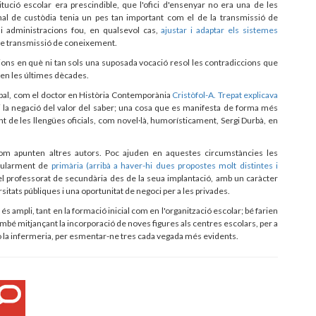
ució escolar era prescindible, que l'ofici d'ensenyar no era una de les
nal de custòdia tenia un pes tan important com el de la transmissió de
i administracions fou, en qualsevol cas,
ajustar i adaptar els sistemes
de transmissió de coneixement.
icions en què ni tan sols una suposada vocació resol les contradiccions que
 en les últimes dècades.
cipal, com el doctor en Història Contemporània
Cristòfol-A. Trepat explicava
 i la negació del valor del saber; una cosa que es manifesta de forma més
 de les llengües oficials, com novel·là, humorísticament, Sergi Durbà, en
com apunten altres autors. Poc ajuden en aquestes circumstàncies les
icularment de
primària (arribà a haver-hi dues propostes molt distintes i
del professorat de secundària des de la seua implantació, amb un caràcter
sitats públiques i una oportunitat de negoci per a les privades.
a és ampli, tant en la formació inicial com en l'organització escolar; bé farien
també mitjançant la incorporació de noves figures als centres escolars, per a
l o la infermeria, per esmentar-ne tres cada vegada més evidents.