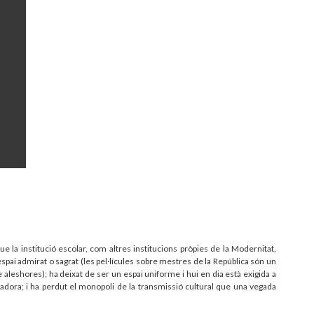
ue la institució escolar, com altres institucions pròpies de la Modernitat,
un espai admirat o sagrat (les pel·lícules sobre mestres de la República són un
re aleshores); ha deixat de ser un espai uniforme i hui en dia està exigida a
gadora; i ha perdut el monopoli de la transmissió cultural que una vegada