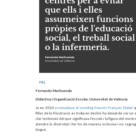
FAL
Fernando Marhuenda
Didàctica i Organització Escolar, Universitat de València
Ja en 2010
assenyalava el sociòleg francès François Dubet
q
filles de la Il·lustració, es troba en declivi: ha deixat de ser 
clar testimoni del que significava l'escola i la figura del mest
atendre la diversitat i fer-ho de manera inclusiva i no segre
tingué.