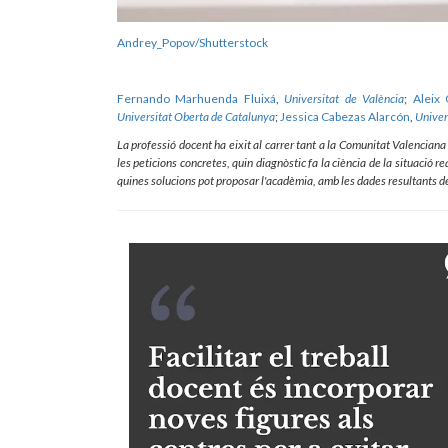
Andrey_Popov/Shutterstock
Fernando Marhuenda Fluixá
,
Universitat de València
;
Aleix 
Universitat Oberta de Catalunya
;
Jessica Cabezas Alarcón
,
Univer
La professió docent ha eixit al carrer tant a la Comunitat Valencia
les peticions concretes, quin diagnòstic fa la ciència de la situació re
quines solucions pot proposar l'acadèmia, amb les dades resultants de