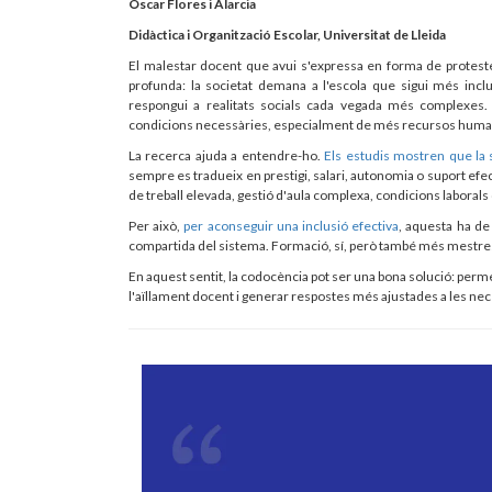
Òscar Flores i Alarcia
Didàctica i Organització Escolar, Universitat de Lleida
El malestar docent que avui s'expressa en forma de proteste
profunda: la societat demana a l'escola que sigui més incl
respongui a realitats socials cada vegada més complexe
condicions necessàries, especialment de més recursos human
La recerca ajuda a entendre-ho.
Els estudis mostren que la 
sempre es tradueix en prestigi, salari, autonomia o suport efec
de treball elevada, gestió d'aula complexa, condicions laborals
Per això,
per aconseguir una inclusió efectiva
, aquesta ha de
compartida del sistema. Formació, sí, però també més mestres a
En aquest sentit, la codocència pot ser una bona solució: permet
l'aïllament docent i generar respostes més ajustades a les nec