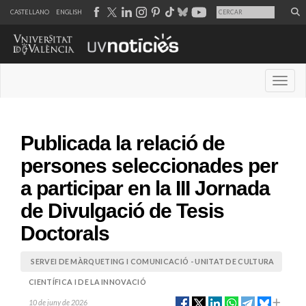
CASTELLANO
ENGLISH
Desple
Publicada la relació de
persones seleccionades per
a participar en la III Jornada
de Divulgació de Tesis
Doctorals
SERVEI DE MÀRQUETING I COMUNICACIÓ - UNITAT DE CULTURA
CIENTÍFICA I DE LA INNOVACIÓ
10 de juny de 2026