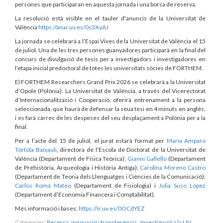
persones que participaran en aquesta jornada i una borsa de reserva.
La resolució està visible en el tauler d'anuncis de la Universitat de
València
https://anar.uv.es/0s3XaAJ
La jornada se celebrarà a l’Espai Vives de la Universitat de València el 15
de juliol. Una de les tres persones guanyadores participarà en la final del
concurs de divulgació de tesis per a investigadors i investigadores en
l’etapa inicial predoctoral de totes les universitats sòcies de FORTHEM.
El FORTHEM Researchers Grand Prix 2026 se celebrarà a la Universitat
d’Opole (Polònia). La Universitat de València, a través del Vicerectorat
d’Internacionalització i Cooperació, oferirà entrenament a la persona
seleccionada, que haurà de defensar la seua tesi en 4 minuts en anglès,
i es farà càrrec de les despeses del seu desplaçament a Polònia per a la
final.
Per a l’acte del 15 de juliol, el jurat estarà format per
María Amparo
Tórtola Baixauli
, directora de l’Escola de Doctorat de la Universitat de
València (Departament de Física Teòrica);
Gianni Gallello
(Departament
de Prehistòria, Arqueologia i Història Antiga);
Carolina Moreno Castro
(Departament de Teoria dels Llenguatges i Ciències de la Comunicació);
Carlos Romá Mateo
(Departament de Fisiologia) i
Julia Suso López
(Departament d’Economia Financera i Comptabilitat).
Més informació i bases:
https://ir.uv.es/0OCdYEZ
Categories:
Recerca, innovació i transferència
,
Investigació a la UV
,