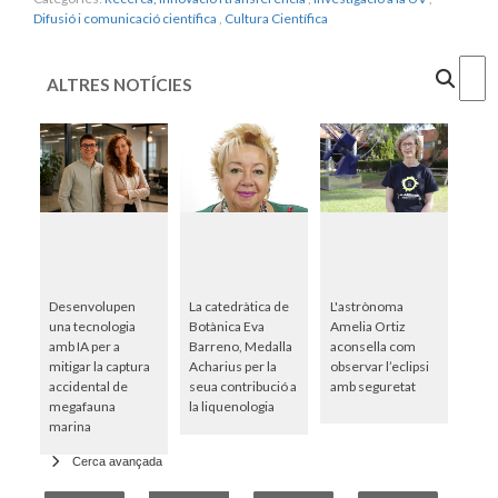
Difusió i comunicació científica
,
Cultura Científica
Cercar
ALTRES NOTÍCIES
Desenvolupen
La catedràtica de
L'astrònoma
una tecnologia
Botànica Eva
Amelia Ortiz
amb IA per a
Barreno, Medalla
aconsella com
mitigar la captura
Acharius per la
observar l’eclipsi
accidental de
seua contribució a
amb seguretat
megafauna
la liquenologia
marina
Cerca avançada