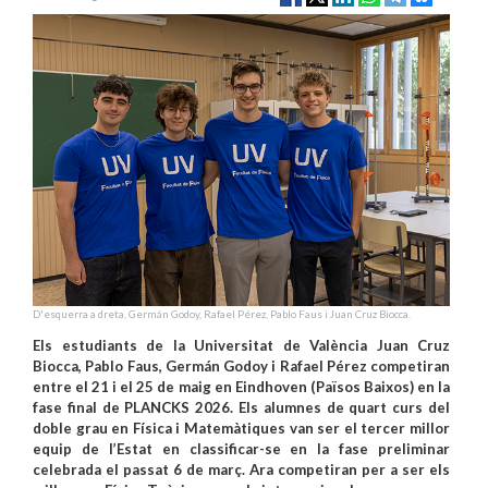
D'esquerra a dreta, Germán Godoy, Rafael Pérez, Pablo Faus i Juan Cruz Biocca.
Els estudiants de la Universitat de València Juan Cruz
Biocca, Pablo Faus, Germán Godoy i Rafael Pérez competiran
entre el 21 i el 25 de maig en Eindhoven (Països Baixos) en la
fase final de PLANCKS 2026. Els alumnes de quart curs del
doble grau en Física i Matemàtiques van ser el tercer millor
equip de l’Estat en classificar-se en la fase preliminar
celebrada el passat 6 de març. Ara competiran per a ser els