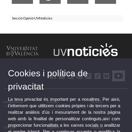
Secció Opinió UVNoticies
Cookies i política de
privacitat
La teva privacitat és important per a nosaltres. Per això,
Institucional
Estudis
Recerca
t'informem que utilitzem cookies pròpies i de tercers per a
Institucional
Estudis i formació
Recerca, innovació i
complementària
transferència
realitzar anàlisis d'ús i mesurament de la nostra pàgina
web amb la finalitat de personalitzar continguts,així com
proporcionar funcionalitats a les xarxes socials o analitzar
Cultura
Esports
Campus
el nostre trànsit. Per a continuar accepta o modifica la
Arts escèniques
Esports
Campus