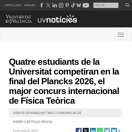
CASTELLANO
ENGLISH
Desple
Quatre estudiants de la
Universitat competiran en la
final del Plancks 2026, el
major concurs internacional
de Física Teòrica
SERVEI DE MÀRQUETING I COMUNICACIÓ
REMEI CASTELLO BELDA
14 de maig de 2026