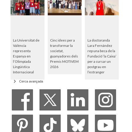
La Universitat de
Cinc idees per a
La doctoranda
València
transformar la
Lara Fernández
representa
societat,
rep una beca de la
Espanya en
guanyadores dels
Fundació ‘la Caixa’
l’Olimpíada
Premis MOTIVEM
per a cursar un
Lingüística
2026
postgrau en
Internacional
l’estranger
Cerca avançada