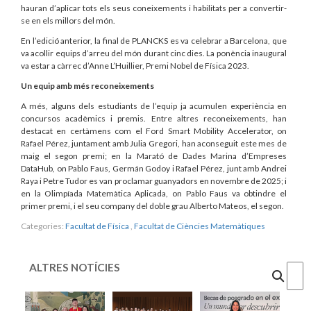
hauran d’aplicar tots els seus coneixements i habilitats per a convertir-
se en els millors del món.
En l’edició anterior, la final de PLANCKS es va celebrar a Barcelona, que
va acollir equips d’arreu del món durant cinc dies. La ponència inaugural
va estar a càrrec d’Anne L’Huillier, Premi Nobel de Física 2023.
Un equip amb més reconeixements
A més, alguns dels estudiants de l’equip ja acumulen experiència en
concursos acadèmics i premis. Entre altres reconeixements, han
destacat en certàmens com el Ford Smart Mobility Accelerator, on
Rafael Pérez, juntament amb Julia Gregori, han aconseguit este mes de
maig el segon premi; en la Marató de Dades Marina d’Empreses
DataHub, on Pablo Faus, Germán Godoy i Rafael Pérez, junt amb Andrei
Raya i Petre Tudor es van proclamar guanyadors en novembre de 2025; i
en la Olimpíada Matemàtica Aplicada, on Pablo Faus va obtindre el
primer premi, i el seu company del doble grau Alberto Mateos, el segon.
Categories:
Facultat de Física
,
Facultat de Ciències Matemàtiques
ALTRES NOTÍCIES
Cercar