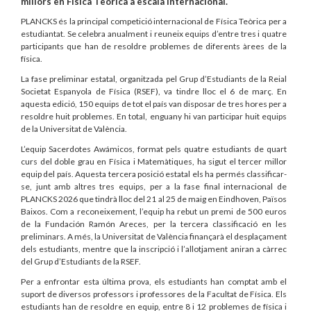
millors en Física Teòrica a escala internacional.
PLANCKS és la principal competició internacional de Física Teòrica per a
estudiantat.
Se celebra anualment i reuneix equips d’entre tres i quatre
participants que han de resoldre problemes de diferents àrees de la
física.
La fase preliminar estatal, organitzada pel Grup d’Estudiants de la Reial
Societat Espanyola de Física (RSEF), va tindre lloc el 6 de març. En
aquesta edició, 150 equips de tot el país van disposar de tres hores per a
resoldre huit problemes. En total, enguany hi van participar huit equips
de la Universitat de València.
L’equip Sacerdotes Awámicos, format pels quatre estudiants de quart
curs del doble grau en Física i Matemàtiques, ha sigut el tercer millor
equip del país. Aquesta tercera posició estatal els ha permés classificar-
se, junt amb altres tres equips, per a la fase final internacional de
PLANCKS 2026 que tindrà lloc del 21 al 25 de maig en Eindhoven, Països
Baixos. Com a reconeixement, l’equip ha rebut un premi de 500 euros
de la Fundación Ramón Areces, per la tercera classificació en les
preliminars. A més, la Universitat de València finançarà el desplaçament
dels estudiants, mentre que la inscripció i l’allotjament aniran a càrrec
del Grup d’Estudiants de la RSEF.
Per a enfrontar esta última prova, els estudiants han comptat amb el
suport de diversos professors i professores de la Facultat de Física. Els
estudiants han de resoldre en equip, entre 8 i 12 problemes de física i