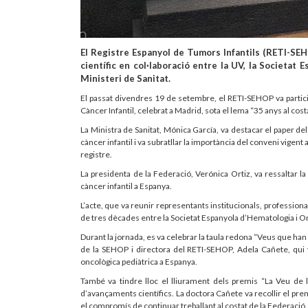
El Registre Espanyol de Tumors Infantils (RETI-SEHO
científic en col·laboració entre la UV, la Societat
Ministeri de Sanitat.
El passat divendres 19 de setembre, el RETI-SEHOP va partici
Càncer Infantil, celebrat a Madrid, sota el lema “35 anys al costa
La Ministra de Sanitat, Mónica García, va destacar el paper d
càncer infantil i va subratllar la importància del conveni vigent 
registre.
La presidenta de la Federació, Verónica Ortiz, va ressaltar la
càncer infantil a Espanya.
L’acte, que va reunir representants institucionals, professional
de tres dècades entre la Societat Espanyola d’Hematologia i On
Durant la jornada, es va celebrar la taula redona “Veus que han vi
de la SEHOP i directora del RETI-SEHOP, Adela Cañete, qui 
oncològica pediàtrica a Espanya.
També va tindre lloc el lliurament dels premis “La Veu de 
d’avançaments científics. La doctora Cañete va recollir el pre
el compromís de continuar treballant al costat de la Federació.