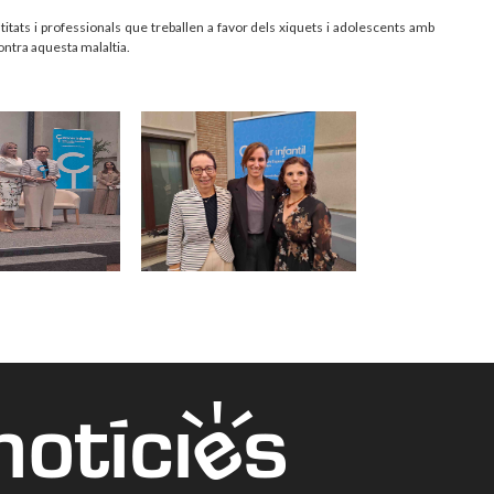
itats i professionals que treballen a favor dels xiquets i adolescents amb
 contra aquesta malaltia.