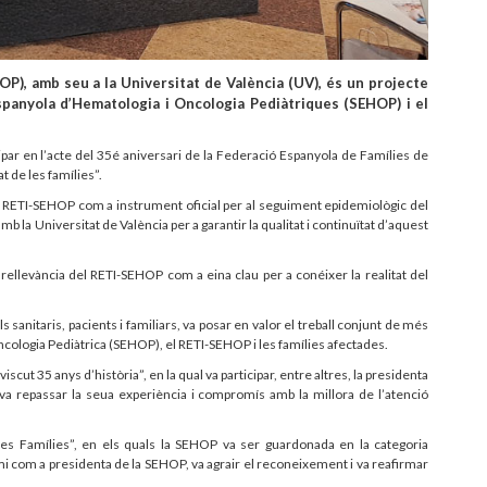
P), amb seu a la Universitat de València (UV), és un projecte
 Espanyola d’Hematologia i Oncologia Pediàtriques (SEHOP) i el
par en l’acte del 35é aniversari de la Federació Espanyola de Famílies de
t de les famílies”.
el RETI-SEHOP com a instrument oficial per al seguiment epidemiològic del
amb la Universitat de València per a garantir la qualitat i continuïtat d’aquest
 rellevància del RETI-SEHOP com a eina clau per a conéixer la realitat del
s sanitaris, pacients i familiars, va posar en valor el treball conjunt de més
cologia Pediàtrica (SEHOP), el RETI-SEHOP i les famílies afectades.
scut 35 anys d’història”, en la qual va participar, entre altres, la presidenta
va repassar la seua experiència i compromís amb la millora de l’atenció
les Famílies”, en els quals la SEHOP va ser guardonada en la categoria
mi com a presidenta de la SEHOP, va agrair el reconeixement i va reafirmar