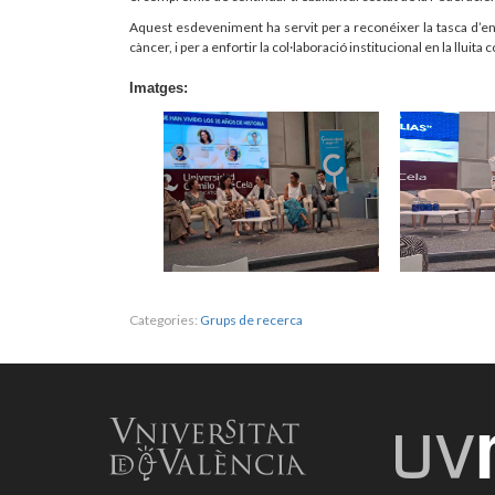
Aquest esdeveniment ha servit per a reconéixer la tasca d’ent
càncer, i per a enfortir la col·laboració institucional en la lluita
Imatges:
Categories:
Grups de recerca