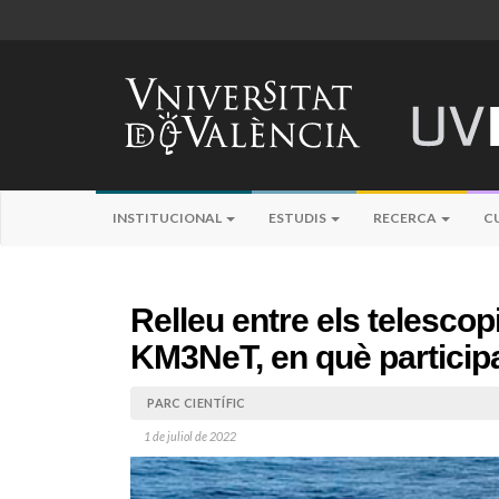
INSTITUCIONAL
ESTUDIS
RECERCA
C
Relleu entre els telesco
KM3NeT, en què participa
PARC CIENTÍFIC
1 de juliol de 2022