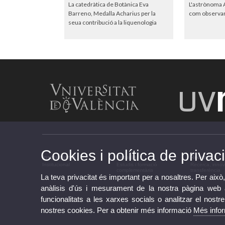
La catedràtica de Botànica Eva
L'astrònoma A
Barreno, Medalla Acharius per la
com observar 
seua contribució a la liquenologia
Cookies i política de privaci
Institucional
Estudis
Recerca
Institucional
Estudis i formació
Recerca, innov
complementària
transferència
La teva privacitat és important per a nosaltres. Per això,
anàlisis d'ús i mesurament de la nostra pàgina web am
funcionalitats a les xarxes socials o analitzar el nostr
nostres cookies. Per a obtenir més informació
Més info