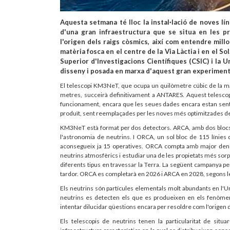
Aquesta setmana té lloc la instal·lació de noves l
d'una gran infraestructura que se situa en les p
l'origen dels raigs còsmics, així com entendre millo
matèria fosca en el centre de la Via Làctia i en el Sol
Superior d'Investigacions Científiques (CSIC) i la U
disseny i posada en marxa d'aquest gran experiment
El telescopi KM3NeT, que ocupa un quilòmetre cúbic de la mar
metres, succeirà definitivament a ANTARES. Aquest telesco
funcionament, encara que les seues dades encara estan sent 
produït, sent reemplaçades per les noves més optimitzades 
KM3NeT està format per dos detectors. ARCA, amb dos blocs d
l'astronomia de neutrins. I ORCA, un sol bloc de 115 línies 
aconsegueix ja 15 operatives. ORCA compta amb major densita
neutrins atmosfèrics i estudiar una de les propietats més sorpr
diferents tipus en travessar la Terra. La següent campanya p
tardor. ORCA es completarà en 2026 i ARCA en 2028, segons le
Els neutrins són partícules elementals molt abundants en l'Un
neutrins es detecten els que es produeixen en els fenòmens 
intentar dilucidar qüestions encara per resoldre com l'origen d
Els telescopis de neutrins tenen la particularitat de situ