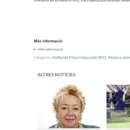
membres de VEGA en e l’IFIC: Paco Salesa (astronomia), Rebecc
Més informació:
Més informació
Categories:
Institut de Física Corpuscular (IFIC)
,
Recerca, inno
ALTRES NOTÍCIES