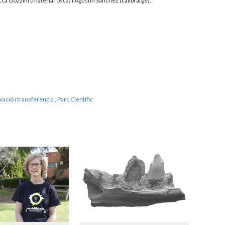
a Gozzini (matèria fosca) i Agustín Sánchez (calibratge).
vació i transferència
,
Parc Científic