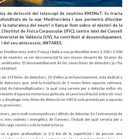
ínies de detecció del telescopi de neutrins KM3NeT. Es tracta
rofunditats de la mar Mediterrània i que permetrà dilucidar
r la naturalesa del neutrí o llançar llum sobre el misteri de la
. L'Institut de Física Corpuscular (IFIC), centre mixt del Consell
niversitat de València (UV), ha contribuït al desenvolupament,
 i del seu antecessor, ANTARES.
 Mediterrània entre França i Itàlia a una profunditat entre 2.500 i 3.500
pi de neutrins va ser desconnectat fa uns mesos després de 16 anys de
analitzades. El desmantellament de les seues línies de detectors ja s'ha
de KM3NeT.
e 115 línies de detectors, 20 d'elles ja en funcionament, està dedicat a
de detectors que, amb la instal·lació de 5 noves línies aquesta setmana,
t de fotomultiplicadors, la qual cosa serveix per a detectar millor els
enents d'aquesta misteriosa partícula: el canvi (oscil·lació) entre els seus
er a desplegar més línies de detecció en ORCA està prevista per a aquesta
s previsions.
ivers, però molt esmunyedisses i difícils de detectar. En l'astronomia de
més violents i energètics de l'univers, l'estudi del qual serviria per a
els raigs còsmics o de la matèria fosca.
ar-se a grans profunditats (a 2-3 km de la superfície) i de posseir una