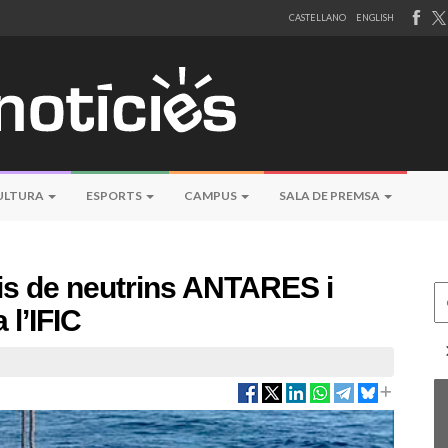
CASTELLANO
ENGLISH
ULTURA
ESPORTS
CAMPUS
SALA DE PREMSA
pis de neutrins ANTARES i
Ce
 l’IFIC