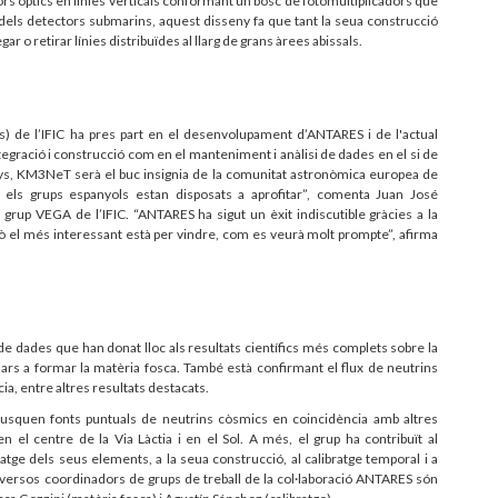
ors òptics en línies verticals conformant un bosc de fotomultiplicadors que
 dels detectors submarins, aquest disseny fa que tant la seua construcció
r o retirar línies distribuïdes al llarg de grans àrees abissals.
s) de l’IFIC ha pres part en el desenvolupament d’ANTARES i de l'actual
gració i construcció com en el manteniment i anàlisi de dades en el si de
anys, KM3NeT serà el buc insignia de la comunitat astronòmica europea de
ue els grups espanyols estan disposats a aprofitar”, comenta Juan José
rup VEGA de l’IFIC. “ANTARES ha sigut un èxit indiscutible gràcies a la
erò el més interessant està per vindre, com es veurà molt prompte”, afirma
e dades que han donat lloc als resultats científics més complets sobre la
rs a formar la matèria fosca. També està confirmant el flux de neutrins
ia, entre altres resultats destacats.
 busquen fonts puntuals de neutrins còsmics en coincidència amb altres
 el centre de la Via Làctia i en el Sol. A més, el grup ha contribuït al
statge dels seus elements, a la seua construcció, al calibratge temporal i a
 Diversos coordinadors de grups de treball de la col·laboració ANTARES són