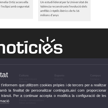
melia Ortiz aconsella
Un estudi liderat per la Universitat de
l’eclipsi amb seguretat
València reconstrueix l’evolució dels
amfibis i rèptils ibèrics de fa 16
milions d’anys
tat
Cultura
Esports
Campus
ació i
Arts escèniques
Esports
Campus
Cinema
 t'informem que utilitzem cookies pròpies i de tercers per a realitzar
Conferències i debats
Congressos i jornades
b la finalitat de personalitzar continguts,així com proporcionar
Exposicions
Lletres
e trànsit. Per a continuar accepta o modifica la configuració de les
Música
Patrimoni
rmació
Premis i convocatòries
Altres activitats