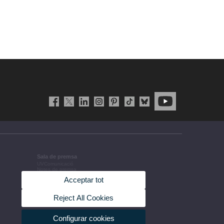
Sala de premsa
UVComunicació
Notes de premsa
Agenda de govern
Acceptar tot
Acords de govern
La UV en la premsa
Informació corporativa
Reject All Cookies
Configurar cookies