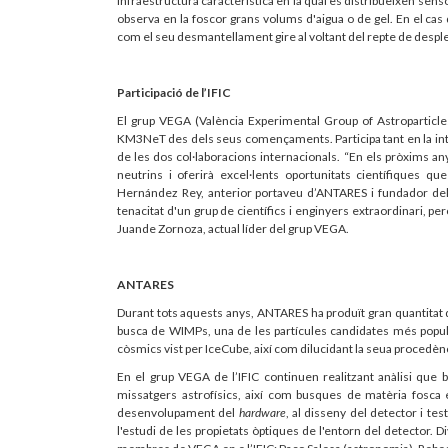
infraestructura característica en la qual es distribueixen sens
observa en la foscor grans volums d'aigua o de gel. En el cas
com el seu desmantellament gire al voltant del repte de desplega
Participació de l’IFIC
El grup VEGA (València Experimental Group of Astroparticle
KM3NeT des dels seus començaments. Participa tant en la inte
de les dos col·laboracions internacionals. “En els pròxims 
neutrins i oferirà excel·lents oportunitats científiques q
Hernández Rey, anterior portaveu d’ANTARES i fundador del g
tenacitat d'un grup de científics i enginyers extraordinari, p
Juande Zornoza, actual líder del grup VEGA.
ANTARES
Durant tots aquests anys, ANTARES ha produït gran quantitat d
busca de WIMPs, una de les partícules candidates més popula
còsmics vist per IceCube, així com dilucidant la seua procedènc
En el grup VEGA de l’IFIC continuen realitzant anàlisi que
missatgers astrofísics, així com busques de matèria fosca en
desenvolupament del
hardware
, al disseny del detector i te
l'estudi de les propietats òptiques de l'entorn del detector.