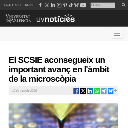
CASTELLANO
ENGLISH
Desple
El SCSIE aconsegueix un
important avanç en l'àmbit
de la microscòpia
15 de maig de 2026