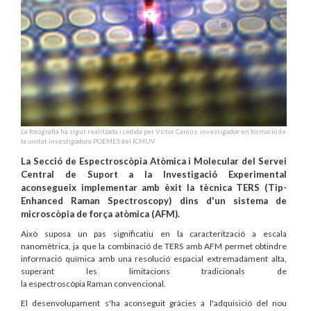
La fotografia ha sigut realitzada i cedida per Víctor Camús, investigador en formació de
la unitat investigadora POEMES del ICMUV.
La Secció de Espectroscòpia Atòmica i Molecular del Servei
Central de Suport a la Investigació Experimental
aconsegueix implementar amb èxit la tècnica TERS (Tip-
Enhanced Raman Spectroscopy) dins d'un sistema de
microscòpia de força atòmica (AFM).
Això suposa un pas significatiu en la caracterització a escala
nanomètrica, ja que la combinació de TERS amb AFM permet obtindre
informació química amb una resolució espacial extremadament alta,
superant les limitacions tradicionals de
la espectroscòpia Raman convencional.
El desenvolupament s'ha aconseguit gràcies a l'adquisició del nou