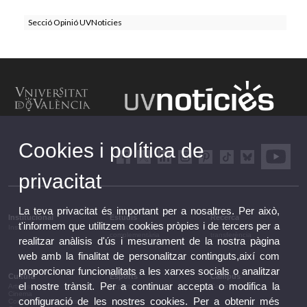
Secció Opinió UVNoticies
Cookies i política de
privacitat
La teva privacitat és important per a nosaltres. Per això,
Institucional
Estudis
Recerca
t'informem que utilitzem cookies pròpies i de tercers per a
Institucional
Estudis i formació
Recerca, innovació i
complementària
transferència
realitzar anàlisis d'ús i mesurament de la nostra pàgina
web amb la finalitat de personalitzar continguts,així com
proporcionar funcionalitats a les xarxes socials o analitzar
Cultura
Esports
Campus
el nostre trànsit. Per a continuar accepta o modifica la
Arts escèniques
Esports
Campus
Cinema
configuració de les nostres cookies. Per a obtenir més
Conferències i debats