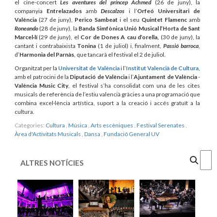
el cine-concert
Les aventures del príncep Achmed
(26 de juny), la
companyia
Entrelazados
amb
Descalzos
i l’
Orfeó Universitari de
València
(27 de juny),
Perico Sambeat
i el seu
Quintet Flamenc
amb
Roneando
(28 de juny), la
Banda Simfònica Unió Musical l’Horta de Sant
Marcel·lí
(29 de juny), el
Cor de Dones A cau d’orella,
(30 de juny), la
cantant i contrabaixista
Tonina
(1 de juliol) i, finalment,
Passió barroca
,
d’
Harmonia del Parnàs
, que tancarà el festival el 2 de juliol.
Organitzat per la
Universitat de València
i l’
Institut Valencià de Cultura
,
amb el patrocini de la
Diputació de València
i l’
Ajuntament de València
-
València Music City
, el festival s’ha consolidat com una de les cites
musicals de referència de l’estiu valencià gràcies a una programació que
combina excel·lència artística, suport a la creació i accés gratuït a la
cultura.
Categories:
Cultura
,
Música
,
Arts escèniques
,
Festival Serenates
,
Àrea d'Activitats Musicals
,
Dansa
,
Fundació General UV
Cercar
ALTRES NOTÍCIES