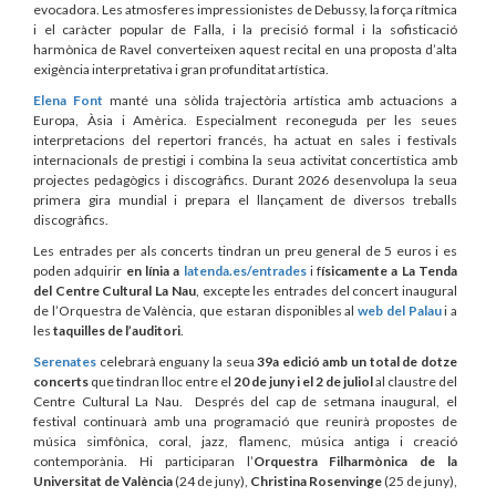
evocadora. Les atmosferes impressionistes de Debussy, la força rítmica
i el caràcter popular de Falla, i la precisió formal i la sofisticació
harmònica de Ravel converteixen aquest recital en una proposta d’alta
exigència interpretativa i gran profunditat artística.
Elena Font
manté una sòlida trajectòria artística amb actuacions a
Europa, Àsia i Amèrica. Especialment reconeguda per les seues
interpretacions del repertori francés, ha actuat en sales i festivals
internacionals de prestigi i combina la seua activitat concertística amb
projectes pedagògics i discogràfics. Durant 2026 desenvolupa la seua
primera gira mundial i prepara el llançament de diversos treballs
discogràfics.
Les entrades per als concerts tindran un preu general de 5 euros i es
poden adquirir
en línia a
latenda.es/entrades
i f
ísicamente a La Tenda
del Centre Cultural La Nau
, excepte les entrades del concert inaugural
de l’Orquestra de València, que estaran disponibles al
web del Palau
i a
les
taquilles de l’auditori
.
Serenates
celebrarà enguany la seua
39a edició amb un total de dotze
concerts
que tindran lloc entre el
20 de juny i el 2 de juliol
al claustre del
Centre Cultural La Nau. Després del cap de setmana inaugural, el
festival continuarà amb una programació que reunirà propostes de
música simfònica, coral, jazz, flamenc, música antiga i creació
contemporània. Hi participaran l’
Orquestra Filharmònica de la
Universitat de València
(24 de juny),
Christina Rosenvinge
(25 de juny),