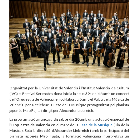
Organitzat per la Universitat de València i l’Institut Valencià de Cultura
(IVC) el Festival Serenates dona inici a la seua 39a edició amb un concert
de l’Orquestra de València, en col·laboració amb el Palau de la Música de
València, per a celebrar la Fête de la Musique protagonitzat pel pianista
japonés Mao Fujita i dirigit per Alexander Liebreich.
La programació arrancava
dissabte dia 20
amb una actuació especial de
l’
Orquestra de València
en el marc de la
Fête de la Musique
(Dia de la
Música). Sota la
direcció d’Alexander Liebreich
i amb la participació del
pianista japonés Mao Fujita
, la formació valenciana interpretava un