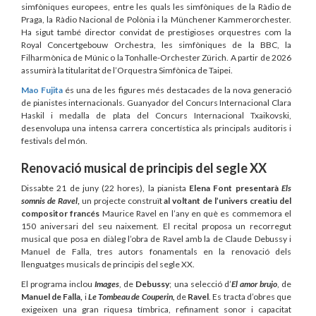
simfòniques europees, entre les quals les simfòniques de la Ràdio de
Praga, la Ràdio Nacional de Polònia i la Münchener Kammerorchester.
Ha sigut també director convidat de prestigioses orquestres com la
Royal Concertgebouw Orchestra, les simfòniques de la BBC, la
Filharmònica de Múnic o la Tonhalle-Orchester Zürich. A partir de 2026
assumirà la titularitat de l’Orquestra Simfònica de Taipei.
Mao Fujita
és una de les figures més destacades de la nova generació
de pianistes internacionals. Guanyador del Concurs Internacional Clara
Haskil i medalla de plata del Concurs Internacional Txaikovski,
desenvolupa una intensa carrera concertística als principals auditoris i
festivals del món.
Renovació musical de principis del segle XX
Dissabte 21 de juny (22 hores), la pianista
Elena Font presentarà
Els
somnis de Ravel
,
un projecte construït
al voltant de l’univers creatiu del
compositor francés
Maurice Ravel
en l’any en què es commemora el
150 aniversari del seu naixement. El recital proposa un recorregut
musical que posa en diàleg l’obra de Ravel amb la de Claude Debussy i
Manuel de Falla, tres autors fonamentals en la renovació dels
llenguatges musicals de principis del segle XX.
El programa inclou
Images
, de
Debussy
; una selecció d’
El amor brujo
, de
Manuel de Falla,
i
Le Tombeau
de Couperin,
de
Ravel
. Es tracta d’obres que
exigeixen una gran riquesa tímbrica, refinament sonor i capacitat