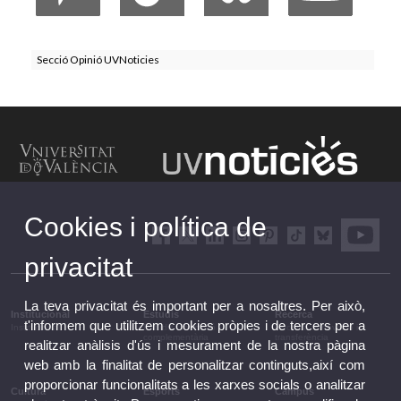
Secció Opinió UVNoticies
Cookies i política de
privacitat
La teva privacitat és important per a nosaltres. Per això,
Institucional
Estudis
Recerca
t'informem que utilitzem cookies pròpies i de tercers per a
Institucional
Estudis i formació
Recerca, innovació i
complementària
transferència
realitzar anàlisis d'ús i mesurament de la nostra pàgina
web amb la finalitat de personalitzar continguts,així com
proporcionar funcionalitats a les xarxes socials o analitzar
Cultura
Esports
Campus