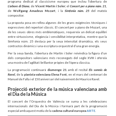
programa dedicat al classicisme europeu que inclou l’obertura de
L’arbore di Diana
, de
Vicent Martín i Soler
; el
Concert per a piano núm. 21
,
de
Wolfgang Amadeus Mozart
, i la
Simfonia núm. 25
del mateix
compositor.
La proposta posa en relleu algunes de les grans exigències tècniques i
expressives del repertori clàssic. El concert per a piano de Mozart, una
de les seues obres més emblemàtiques, requereix un delicat equilibri
entre virtuosisme, elegància i sensibilitat interpretativa, mentre que la
Simfonia núm. 25 destaca per la seua intensitat dramàtica, els seus
contrastos dinàmics i una escriptura orquestral d’una gran energia.
Per la seua banda, l’obertura de Martín i Soler reivindica la figura d’un
dels compositors valencians més reconeguts del segle XVIII i ofereix
una mostra de l’agilitat i brillantor pròpies de l’òpera clàssica.
La programació continuarà
diumenge 21
amb el recital
Els somnis de
Ravel,
de la
pianista valenciana Elena Font
,
en el marc del centenari de
Manuel de Falla i el 150 aniversari del naixement de Maurice Ravel.
Projecció exterior de la música valenciana amb
el Dia de la Música
El concert de l’Orquestra de València se suma a les celebracions
internacionals del Dia de la Música i formarà part de la programació
especial amb aquest motiu de la
cadena cultural europea
ARTE
.