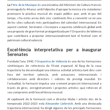
La
Fête de la Musique
és una iniciativa del Ministeri de Cultura francés
promoguda fa 44 anys amb l’objectiu d’apropar la música a la ciutadania i
promoure la pràctica musical als espais públics que, amb el pas del
temps, s’ha estès arreu dels cinc continents fins a convertir-se en una
de les cites culturals més participatives del calendari internacional. En
aquest context, Serenates s’incorpora a aquesta celebració global amb
una proposta de gran format protagonitzada per l’Orquestra de València
que contribuirà a projectar internacionalment tant el festival com el
patrimoni cultural valencià.
Excel·lència interpretativa per a inaugurar
Serenates
Fundada l’any 1943, l’
Orquestra de València
és una de les formacions
simfòniques de referència de l’Estat espanyol. Al llarg de la seua
trajectòria ha desenvolupat una intensa activitat artística tant dins com
fora del territori valencià, amb actuacions internacionals i
col·laboracions amb directors i solistes de prestigi mundial. En
l’actualitat, la formació impulsa una creixent projecció internacional a
través de gires, enregistraments i projectes artístics que reforcen el
seu compromís amb l’excel·lència musical.
Al capdavant de la formació com a director titular i artístic des de la
temporada 2022-2023 està
Alexander Liebreich
. Amb una destacada
trajectòria internacional, ha dirigit algunes de les principals formacions