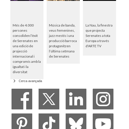
Més de 4.000
Música de banda,
La Nau, la finestra
persones
veus femenines,
que projecta
consoliden l’èxit
jazz mestís i una
Serenates a tota
de Serenates en
producció barroca
Europa a través
una edició de
protagonitzen
d'ARTE TV
projecció
l’última setmana
internacional i
de Serenates
compromís amb la
igualtat i la
diversitat
Cerca avançada