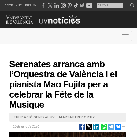
CASTELLANO
ENGLISH
Desple
Serenates arranca amb
l’Orquestra de València i el
pianista Mao Fujita per a
celebrar la Fête de la
Musique
FUNDACIÓ GENERAL UV
MARTA PEREZ ORTIZ
15 de juny de 2026