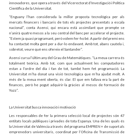
innovadores, que opera a través del Vicerectorat d’Investigació i Política
Científica de la Universitat.
“Enguany l’han considerada la millor proposta tecnològica per als
mercats financers i bancaris de tots els projectes presentats a escala
nacional”, conta Asensi, qui encara està assimilant que prompte se
n’anirà quatre mesos a la seu central del banc per accelerar el projecte.
“Estem ja quasi programant, però volem fer-ho bé. A partir del premi ens
ha contactat molta gent per a dur-lo endavant. Amb tot, abans cautela i,
sobretot, veure què ens ofereix el Santander”.
Asensi cursa l’últim any del Grau de Matemàtiques. “La meua carrera és
totalment teòrica. Amb tot, com que actualment les computadores
estan a l’ordre del dia i fan de tot, també hem fet programació. La
Universitat m’ha donat una visió tecnològica que m’ha ajudat molt. A
més de la meua ment oberta, és clar. El que em fallava era la part de
finances, però he pogut adquirir-la gràcies al mesos de formació de
Yuzz”.
La Universitat busca innovació i motivació
Les responsables de fer la primera selecció local de projectes són 47
entitats locals públiques i privades de tota Espanya. Una de les quals és
la Universitat de València a través del programa EMPREN + de suport als
emprenedors universitaris, coordinat per l’Oficina de Transmissió de