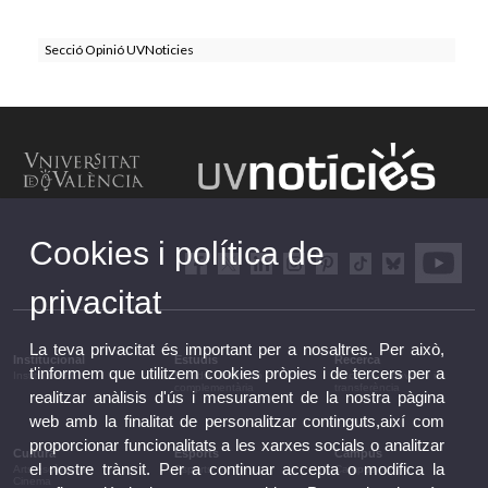
Secció Opinió UVNoticies
Cookies i política de
privacitat
La teva privacitat és important per a nosaltres. Per això,
Institucional
Estudis
Recerca
t'informem que utilitzem cookies pròpies i de tercers per a
Institucional
Estudis i formació
Recerca, innovació i
complementària
transferència
realitzar anàlisis d'ús i mesurament de la nostra pàgina
web amb la finalitat de personalitzar continguts,així com
proporcionar funcionalitats a les xarxes socials o analitzar
Cultura
Esports
Campus
el nostre trànsit. Per a continuar accepta o modifica la
Arts escèniques
Esports
Campus
Cinema