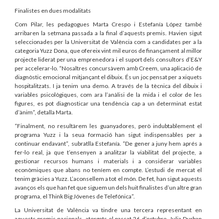
Finalistes en dues modalitats
Com Pilar, les pedagogues Marta Crespo i Estefanía López també
arribaren la setmana passada a la final d’aquests premis. Havien sigut
seleccionades per la Universitat de València com a candidates per a la
categoria Yuzz Dona, que ofereix vint mil euros de finançament al millor
projecte liderat per una emprenedora i el suport dels consultors d’E&Y
per accelerar-lo. “Nosaltres concursàvem amb Creem, una aplicació de
diagnòstic emocional mitjançant el dibuix. És un joc pensat per a xiquets
hospitalitzats. I ja tenim una demo. A través de la tècnica del dibuix i
variables psicològiques, com ara l’anàlisi de la mida i el color de les
figures, es pot diagnosticar una tendència cap a un determinat estat
d’ànim”, detalla Marta.
“Finalment, no resultàrem les guanyadores, però indubtablement el
programa Yuzz i la seua formació han sigut indispensables per a
continuar endavant”, subratlla Estefanía. “De gener a juny hem aprés a
fer-lo real, ja que t’ensenyen a analitzar la viabilitat del projecte, a
gestionar recursos humans i materials i a considerar variables
econòmiques que abans no teníem en compte. L’estudi de mercat el
tenim gràcies a Yuzz. L’aconsellem a tot el món. De fet, han sigut aquests
avanços els que han fet que siguem un dels huit finalistes d’un altre gran
programa, el Think Big Jóvenes de Telefónica”.
La Universitat de València va tindre una tercera representant en
aquests premis nacionals, atorgats el passat 26 d’octubre. Julia Durban