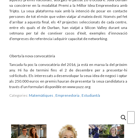
va concórrer en la modalitat Premi a la Millor Idea Emprenedora amb
Tripto. La seua plataforma naix amb la intenció de posar en contacte
persones de tot el món que volen viatjar al mateix destí. Només pel fet
d’arribar a aquesta final, els 47 projectes seleccionats de cada centre,
entre els quals el de Durban, han viatjat a Silicon Valley durant una
setmana per tal de conéixer casos d’èxit, exemples d’innovació
d’empreses de referència i adquirir capacitat de networking.
Oberta la nova convocatòria
Tancada fa poc la convocatòria del 2016, ja està en marxa la del pròxim
any. Hi ha de termini fins el 2 de desembre per a presentar-hi
sol·licituds. Els interessats a desenvolupar la seua idea de negoci i optar
als 250.000 euros en premis hauran de presentar la seua candidatura a
través d’un formulari disponible en www.yuzz.org.
Categories:
Matemàtiques
,
Emprenedoria
,
Estudiant/a
Cercar