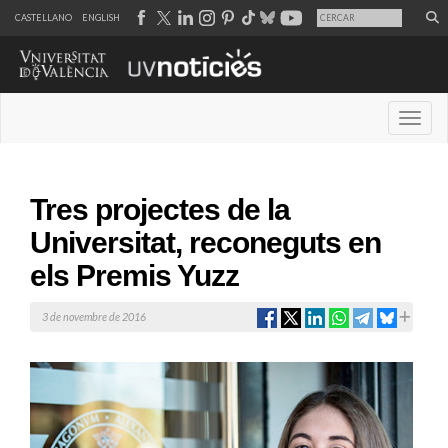
CASTELLANO
ENGLISH
Desple
Tres projectes de la
Universitat, reconeguts en
els Premis Yuzz
3 de novembre de 2016