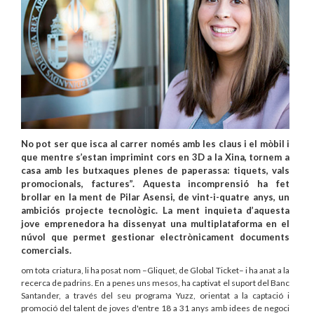
No pot ser que isca al carrer només amb les claus i el mòbil i
que mentre s’estan imprimint cors en 3D a la Xina, tornem a
casa amb les butxaques plenes de paperassa: tiquets, vals
promocionals, factures”. Aquesta incomprensió ha fet
brollar en la ment de Pilar Asensi, de vint-i-quatre anys, un
ambiciós projecte tecnològic. La ment inquieta d’aquesta
jove emprenedora ha dissenyat una multiplataforma en el
núvol que permet gestionar electrònicament documents
comercials.
om tota criatura, li ha posat nom –Gliquet, de Global Ticket– i ha anat a la
recerca de padrins. En a penes uns mesos, ha captivat el suport del Banc
Santander, a través del seu programa Yuzz, orientat a la captació i
promoció del talent de joves d'entre 18 a 31 anys amb idees de negoci