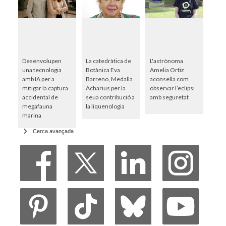
Desenvolupen
La catedràtica de
L'astrònoma
una tecnologia
Botànica Eva
Amelia Ortiz
amb IA per a
Barreno, Medalla
aconsella com
mitigar la captura
Acharius per la
observar l’eclipsi
accidental de
seua contribució a
amb seguretat
megafauna
la liquenologia
marina
Cerca avançada