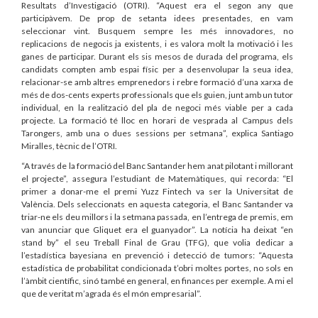
Resultats d’Investigació (OTRI). “Aquest era el segon any que
participàvem. De prop de setanta idees presentades, en vam
seleccionar vint. Busquem sempre les més innovadores, no
replicacions de negocis ja existents, i es valora molt la motivació i les
ganes de participar. Durant els sis mesos de durada del programa, els
candidats compten amb espai físic per a desenvolupar la seua idea,
relacionar-se amb altres emprenedors i rebre formació d’una xarxa de
més de dos-cents experts professionals que els guien, junt amb un tutor
individual, en la realització del pla de negoci més viable per a cada
projecte. La formació té lloc en horari de vesprada al Campus dels
Tarongers, amb una o dues sessions per setmana”, explica Santiago
Miralles, tècnic de l’OTRI.
“A través de la formació del Banc Santander hem anat pilotant i millorant
el projecte”, assegura l’estudiant de Matemàtiques, qui recorda: “El
primer a donar-me el premi Yuzz Fintech va ser la Universitat de
València. Dels seleccionats en aquesta categoria, el Banc Santander va
triar-ne els deu millors i la setmana passada, en l’entrega de premis, em
van anunciar que Gliquet era el guanyador”. La notícia ha deixat “en
stand by” el seu Treball Final de Grau (TFG), que volia dedicar a
l’estadística bayesiana en prevenció i detecció de tumors: “Aquesta
estadística de probabilitat condicionada t’obri moltes portes, no sols en
l’àmbit científic, sinó també en general, en finances per exemple. A mi el
que de veritat m’agrada és el món empresarial”.