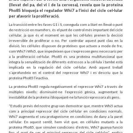
(llevat del pa, del vi i de la cervesa), revela que la proteïna
Pho85 bloqueja el regulador Whi7 a l’inici del cicle cel·lular
per afavorir la proliferació.
La transició entre les fases G1 i S, coneguda com a
Start
en llevat o punt
de restricció en mamífers, és el punt de control més important del cicle
cel·lular, ja que és el moment en què les cèl·lules prenen la decisió
irreversible de proliferar o no. Per controlar aquest punt clau en la
divisió, les cèl·lules disposen de proteïnes que actuen a mode de fre,
com Whi7 i Whi5, que impedeixen que s’expressen gens necessaris per
a la proliferació cel·lular. Pho85 és una proteïna multifuncional que
integra la senyalització de diferents estressos a la cèl·lula i també està
implicada en la regulació del cicle cel·lular. Amb aquest treball
s’aprofundeix en el control del repressor Whi7 i es descriu que la
proteïna Pho85 l’inactiva.
La proteïna Pho85 regula negativament el repressor Whi7 a través de
múltiples nivells: disminuint-ne l’expressió gènica, augmentant la
inestabilitat de la proteïna i bloquejant-ne la funció repressora als gens.
“Estudis previs del nostre grup van demostrar que, mentre Whi5 actua
com a principal repressor del cicle cel·lular en condicions normals,
Whi7 augmenta el seu protagonisme en condicions de dany a la paret
cel·lular. En aquest sentit, hem vist que, en cèl·lules mutants a la
proteïna Pho85, que simulen condicions d’estrès, Whi7 guanya funció
fins al punt de ser el principal repressor del cicle cel·lular”, explica