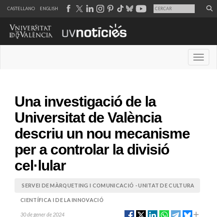
CASTELLANO
ENGLISH
Desple
Una investigació de la
Universitat de València
descriu un nou mecanisme
per a controlar la divisió
cel·lular
SERVEI DE MÀRQUETING I COMUNICACIÓ - UNITAT DE CULTURA
CIENTÍFICA I DE LA INNOVACIÓ
30 de gener de 2024