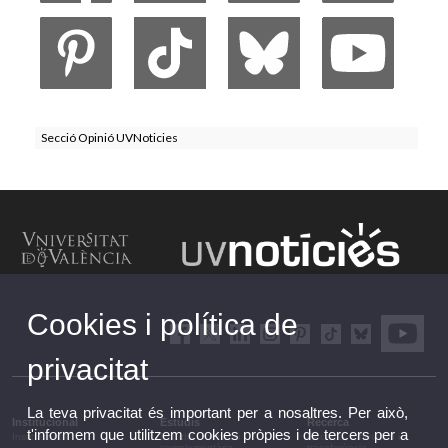
Secció Opinió UVNoticies
Cookies i política de
privacitat
La teva privacitat és important per a nosaltres. Per això,
Institucional
Estudis
Recerca
t'informem que utilitzem cookies pròpies i de tercers per a
Institucional
Estudis i formació
Recerca, innovació i
complementària
transferència