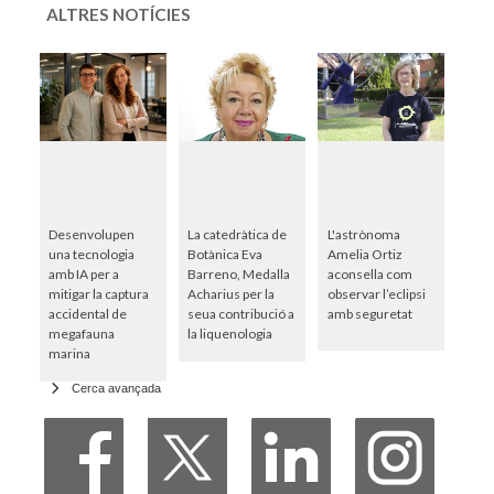
ALTRES NOTÍCIES
Desenvolupen
La catedràtica de
L'astrònoma
una tecnologia
Botànica Eva
Amelia Ortiz
amb IA per a
Barreno, Medalla
aconsella com
mitigar la captura
Acharius per la
observar l’eclipsi
accidental de
seua contribució a
amb seguretat
megafauna
la liquenologia
marina
Cerca avançada