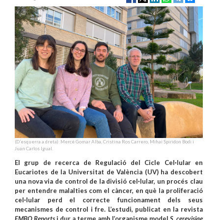
(D’esquerra a dreta): Mercè Gomar Alba, Cristina Ros Carrero, Mihai Spiridon Bodi i
Juan Carlos Igual.
El grup de recerca de Regulació del Cicle Cel·lular en
Eucariotes de la Universitat de València (UV) ha descobert
una nova via de control de la divisió cel·lular, un procés clau
per entendre malalties com el càncer, en què la proliferació
cel·lular perd el correcte funcionament dels seus
mecanismes de control i fre. L’estudi, publicat en la revista
EMBO Reports
i dur a terme amb l’organisme model
S. cerevisiae