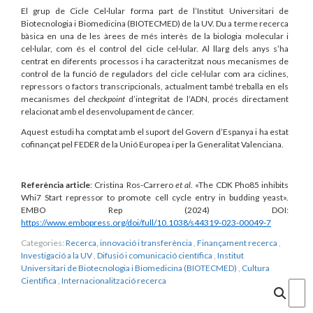
El grup de Cicle Cel·lular forma part de l’Institut Universitari de
Biotecnologia i Biomedicina (BIOTECMED) de la UV. Du a terme recerca
bàsica en una de les àrees de més interès de la biologia molecular i
cel·lular, com és el control del cicle cel·lular. Al llarg dels anys s’ha
centrat en diferents processos i ha caracteritzat nous mecanismes de
control de la funció de reguladors del cicle cel·lular com ara ciclines,
repressors o factors transcripcionals, actualment també treballa en els
mecanismes del
checkpoint
d’integritat de l’ADN, procés directament
relacionat amb el desenvolupament de càncer.
Aquest estudi ha comptat amb el suport del Govern d’Espanya i ha estat
cofinançat pel FEDER de la Unió Europea i per la Generalitat Valenciana.
Referència article
: Cristina Ros-Carrero
et al
. «The CDK Pho85 inhibits
Whi7 Start repressor to promote cell cycle entry in budding yeast».
EMBO Rep (2024) DOI:
https://www.embopress.org/doi/full/10.1038/s44319-023-00049-7
Categories:
Recerca, innovació i transferència
,
Finançament recerca
,
Investigació a la UV
,
Difusió i comunicació científica
,
Institut
Universitari de Biotecnologia i Biomedicina (BIOTECMED)
,
Cultura
Científica
,
Internacionalització recerca
Cercar