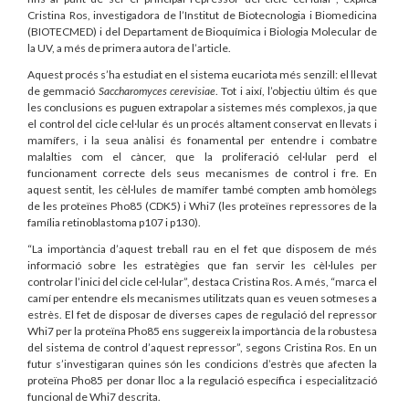
Cristina Ros, investigadora de l’Institut de Biotecnologia i Biomedicina
(BIOTECMED) i del Departament de Bioquímica i Biologia Molecular de
la UV, a més de primera autora de l’article.
Aquest procés s’ha estudiat en el sistema eucariota més senzill: el llevat
de gemmació
Saccharomyces cerevisiae
. Tot i així, l’objectiu últim és que
les conclusions es puguen extrapolar a sistemes més complexos, ja que
el control del cicle cel·lular és un procés altament conservat en llevats i
mamífers, i la seua anàlisi és fonamental per entendre i combatre
malalties com el càncer, que la proliferació cel·lular perd el
funcionament correcte dels seus mecanismes de control i fre. En
aquest sentit, les cèl·lules de mamífer també compten amb homòlegs
de les proteïnes Pho85 (CDK5) i Whi7 (les proteïnes repressores de la
família retinoblastoma p107 i p130).
“La importància d’aquest treball rau en el fet que disposem de més
informació sobre les estratègies que fan servir les cèl·lules per
controlar l’inici del cicle cel·lular”, destaca Cristina Ros. A més, “marca el
camí per entendre els mecanismes utilitzats quan es veuen sotmeses a
estrès. El fet de disposar de diverses capes de regulació del repressor
Whi7 per la proteïna Pho85 ens suggereix la importància de la robustesa
del sistema de control d’aquest repressor”, segons Cristina Ros. En un
futur s’investigaran quines són les condicions d’estrès que afecten la
proteïna Pho85 per donar lloc a la regulació específica i especialització
funcional de Whi7 descrita.