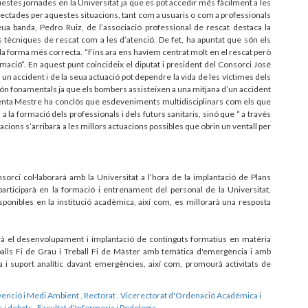
estes jornades en la Universitat ja que es pot accedir més fàcilment a les
ctades per aquestes situacions, tant com a usuaris o com a professionals
eua banda, Pedro Ruiz, de l’associació professional de rescat destaca la
s tècniques de rescat com a les d’atenció. De fet, ha apuntat que són els
 de la forma més correcta. “Fins ara ens havíem centrat molt en el rescat però
rmació”. En aquest punt coincideix el diputat i president del Consorci José
un accident i de la seua actuació pot dependre la vida de les víctimes dels
ón fonamentals ja que els bombers assisteixen a una mitjana d’un accident
icenta Mestre ha conclòs que esdeveniments multidisciplinars com els que
a la formació dels professionals i dels futurs sanitaris, sinó que “ a través
cions s’arribarà a les millors actuacions possibles que obrin un ventall per
sorci col·laborarà amb la Universitat a l’hora de la implantació de Plans
 participarà en la formació i entrenament del personal de la Universitat,
sponibles en la institució acadèmica, així com, es millorarà una resposta
ntarà el desenvolupament i implantació de continguts formatius en matèria
balls Fi de Grau i Treball Fi de Màster amb temàtica d'emergència i amb
a i suport analític davant emergències, així com, promourà activitats de
venció i Medi Ambient
,
Rectorat
,
Vicerectorat d'Ordenació Acadèmica i
 i debats
,
Facultat d'Infermeria i Podologia