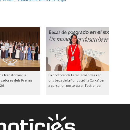
r a transformar la
La doctoranda Lara Fernández rep
anyadores dels Premis
una beca de la Fundació ‘la Caixa’ per
26
a cursar un postgrau en l’estranger