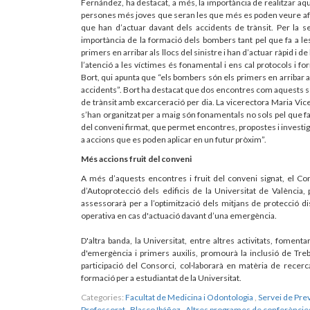
Fernández, ha destacat, a més, la importància de realitzar aqu
persones més joves que seran les que més es poden veure afe
que han d’actuar davant dels accidents de trànsit. Per la s
importància de la formació dels bombers tant pel que fa a le
primers en arribar als llocs del sinistre i han d’actuar ràpid i
l’atenció a les víctimes és fonamental i ens cal protocols i fo
Bort, qui apunta que “els bombers són els primers en arribar a 
accidents”. Bort ha destacat que dos encontres com aquests s
de trànsit amb excarceració per dia. La vicerectora Maria V
s’han organitzat per a maig són fonamentals no sols pel que fa 
del conveni firmat, que permet encontres, propostes i investiga
a accions que es poden aplicar en un futur pròxim”.
Més accions fruit del conveni
A més d’aquests encontres i fruit del conveni signat, el Con
d’Autoprotecció dels edificis de la Universitat de València,
assessorarà per a l’optimització dels mitjans de protecció di
operativa en cas d'actuació davant d’una emergència.
D'altra banda, la Universitat, entre altres activitats, fome
d'emergència i primers auxilis, promourà la inclusió de Tre
participació del Consorci, col·laborarà en matèria de recerc
formació per a estudiantat de la Universitat.
Categories:
Facultat de Medicina i Odontologia
,
Servei de Pre
Professorat
,
Blasco Ibáñez
,
Altres programes de conferències