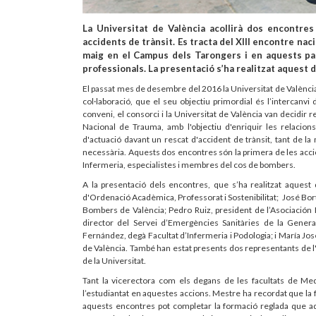
La Universitat de València acollirà dos encontres 
accidents de trànsit. Es tracta del XIII encontre naci
maig en el Campus dels Tarongers i en aquests par
professionals. La presentació s’ha realitzat aquest di
El passat mes de desembre del 2016 la Universitat de València
col·laboració, que el seu objectiu primordial és l’intercan
conveni, el consorci i la Universitat de València van decidir r
Nacional de Trauma, amb l'objectiu d'enriquir les relacions
d'actuació davant un rescat d'accident de trànsit, tant de l
necessària. Aquests dos encontres són la primera de les accio
Infermeria, especialistes i membres del cos de bombers.
A la presentació dels encontres, que s’ha realitzat aquest 
d'Ordenació Acadèmica, Professorat i Sostenibilitat; José Bort
Bombers de València; Pedro Ruiz, president de l’Asociación
director del Servei d’Emergències Sanitàries de la General
Fernández, degà Facultat d’Infermeria i Podologia; i María Jos
de València. També han estat presents dos representants de 
de la Universitat.
Tant la vicerectora com els degans de les facultats de Med
l’estudiantat en aquestes accions. Mestre ha recordat que la f
aquests encontres pot completar la formació reglada que adq