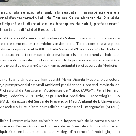
nacionals relacionats amb els rescats i l’assistència en els
onal d’excarceració i el I de Trauma. Se celebraran del 2 al 4 de
ticiparà estudiantat de les branques de salut, professorat i
marts a l’edifici del Rectorat.
 i el Consorci Provincial de Bombers de València van signar un conveni de
vi de coneixements entre ambdues institucions. Tenint com a base aquest
ealitzar conjuntament la XIII Trobada Nacional d'Excarceració i la I Trobada
 institucionals i potenciar i desenvolupar els coneixements i habilitats
a manera de procedir en el rescat com de la primera assistència sanitària
ns previstes que, a més, reuniran estudiantat i professorat de Medicina i
dimarts a la Universitat, han assistit Maria Vicenta Mestre, vicerectora
, diputat provincial de Medi Ambient i president del Consorci Provincial de
 Profesional de Rescate en Accidentes de Tráfico (APRAT); Pere Herrera,
itat; Federico V. Pallardó, degà Facultat Medicina i Odontologia; Julio
é Vidal, directora del Servei de Prevenció i Medi Ambient de la Universitat
l'Associació d'Estudiants de Medicina d'Urgències i Emergències (AEMES)
icina i Infermeria han coincidit en la importància de la formació per a
ormació i l’experiència que l’alumnat de les àrees de salut pot adquirir en
uireixen en les seues facultats. El degà d’Infermeria i Podologia, Julio