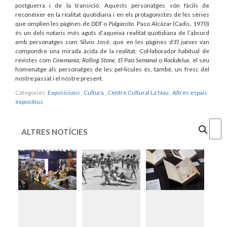
postguerra i de la transició. Aquests personatges són fàcils de
reconèixer en la realitat quotidiana i en els protagonistes de les sèries
que omplien les pàgines de
DDT
o
Pulgarcito
. Paco Alcázar (Cadis, 1970)
és un dels notaris més aguts d’aqueixa realitat quotidiana de l’absurd
amb personatges com Silvio José, que en les pàgines d’
El jueves
van
compondre una mirada àcida de la realitat. Col·laborador habitual de
revistes com
Cinemanía
,
Rolling Stone
,
El País Semanal
o
Rockdelux
, el seu
homenatge als personatges de les pel·lícules és, també, un fresc del
nostre passat i el nostre present.
Categories:
Exposicions
,
Cultura
,
Centre Cultural La Nau
,
Altres espais
expositius
Cercar
ALTRES NOTÍCIES