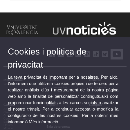
Cookies i política de
privacitat
La teva privacitat és important per a nosaltres. Per això,
Institucional
Estudis
Recerca
t'informem que utilitzem cookies pròpies i de tercers per a
Institucional
Estudis i formació
Recerca, innovació i
complementària
transferència
realitzar anàlisis d'ús i mesurament de la nostra pàgina
web amb la finalitat de personalitzar continguts,així com
proporcionar funcionalitats a les xarxes socials o analitzar
Cultura
Esports
Campus
el nostre trànsit. Per a continuar accepta o modifica la
Arts escèniques
Esports
Campus
Cinema
configuració de les nostres cookies. Per a obtenir més
Conferències i debats
Congressos i jornades
informació
Més informació
Exposicions
Lletres
Sala de premsa
Música