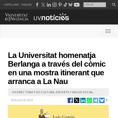
CASTELLANO
ENGLISH
Desple
La Universitat homenatja
Berlanga a través del còmic
en una mostra itinerant que
arranca a La Nau
VICERECTORAT DE CULTURA, ESPORTS I VINCLE SOCIAL
8 de juliol de 2022