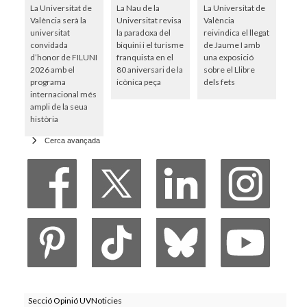
La Universitat de
La Nau de la
La Universitat de
València serà la
Universitat revisa
València
universitat
la paradoxa del
reivindica el llegat
convidada
biquini i el turisme
de Jaume I amb
d’honor de FILUNI
franquista en el
una exposició
2026 amb el
80 aniversari de la
sobre el Llibre
programa
icònica peça
dels fets
internacional més
ampli de la seua
història
Cerca avançada
Secció Opinió UVNoticies