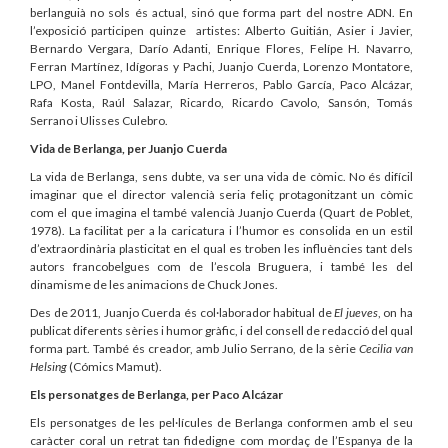
berlanguià no sols és actual, sinó que forma part del nostre ADN. En
l’exposició participen quinze artistes: Alberto Guitián, Asier i Javier,
Bernardo Vergara, Darío Adanti, Enrique Flores, Felípe H. Navarro,
Ferran Martínez, Idígoras y Pachi, Juanjo Cuerda, Lorenzo Montatore,
LPO, Manel Fontdevilla, María Herreros, Pablo García, Paco Alcázar,
Rafa Kosta, Raúl Salazar, Ricardo, Ricardo Cavolo, Sansón, Tomás
Serrano i Ulisses Culebro.
Vida de Berlanga, per Juanjo Cuerda
La vida de Berlanga, sens dubte, va ser una vida de còmic. No és difícil
imaginar que el director valencià seria feliç protagonitzant un còmic
com el que imagina el també valencià Juanjo Cuerda (Quart de Poblet,
1978). La facilitat per a la caricatura i l’humor es consolida en un estil
d’extraordinària plasticitat en el qual es troben les influències tant dels
autors francobelgues com de l’escola Bruguera, i també les del
dinamisme de les animacions de Chuck Jones.
Des de 2011, Juanjo Cuerda és col·laborador habitual de
El jueves
, on ha
publicat diferents sèries i humor gràfic, i del consell de redacció del qual
forma part. També és creador, amb Julio Serrano, de la sèrie
Cecilia van
Helsing
(Cómics Mamut).
Els personatges de Berlanga, per Paco Alcázar
Els personatges de les pel·lícules de Berlanga conformen amb el seu
caràcter coral un retrat tan fidedigne com mordaç de l’Espanya de la