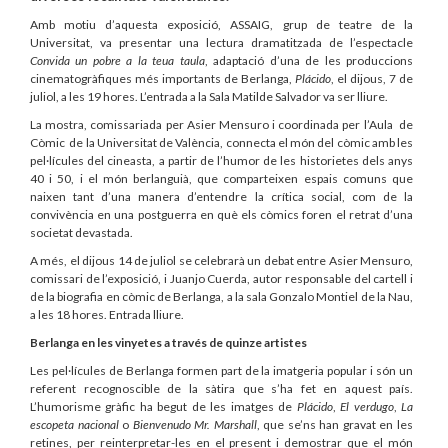
Amb motiu d’aquesta exposició, ASSAIG, grup de teatre de la
Universitat, va presentar una lectura dramatitzada de l’espectacle
Convida un pobre a la teua taula
, adaptació d’una de les produccions
cinematogràfiques més importants de Berlanga,
Plácido
, el dijous, 7 de
juliol, a les 19 hores. L’entrada a la Sala Matilde Salvador va ser lliure.
La mostra, comissariada per Asier Mensuro i coordinada per l’Aula de
Còmic de la Universitat de València, connecta el món del còmic amb les
pel·lícules del cineasta, a partir de l’humor de les historietes dels anys
40 i 50, i el món berlanguià, que comparteixen espais comuns que
naixen tant d’una manera d’entendre la crítica social, com de la
convivència en una postguerra en què els còmics foren el retrat d’una
societat devastada.
A més, el dijous 14 de juliol se celebrarà un debat entre Asier Mensuro,
comissari de l’exposició, i Juanjo Cuerda, autor responsable del cartell i
de la biografia en còmic de Berlanga, a la sala Gonzalo Montiel de la Nau,
a les 18 hores. Entrada lliure.
Berlanga en les vinyetes a través de quinze artistes
Les pel·lícules de Berlanga formen part de la imatgeria popular i són un
referent recognoscible de la sàtira que s’ha fet en aquest país.
L’humorisme gràfic ha begut de les imatges de
Plácido
,
El verdugo
,
La
escopeta nacional
o
Bienvenudo Mr. Marshall
, que se’ns han gravat en les
retines, per reinterpretar-les en el present i demostrar que el món