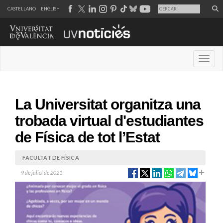
CASTELLANO
ENGLISH
Desple
La Universitat organitza una
trobada virtual d'estudiantes
de Física de tot l’Estat
FACULTAT DE FÍSICA
9 de juliol de 2021