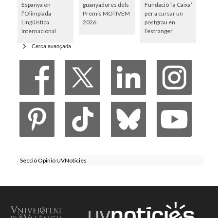
Espanya en
guanyadores dels
Fundació ‘la Caixa’
l’Olimpíada
Premis MOTIVEM
per a cursar un
Lingüística
2026
postgrau en
Internacional
l’estranger
Cerca avançada
Secció Opinió UVNoticies