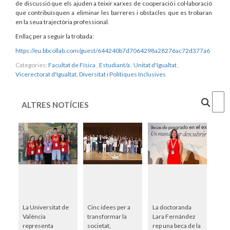
de discussió que els ajuden a teixir xarxes de cooperació i col·laboració
que contribuïsquen a eliminar les barreres i obstacles que es trobaran
en la seua trajectòria professional.
Enllaç per a seguir la trobada:
https://eu.bbcollab.com/guest/644240b7d7064298a28276ac72d377a6
Categories:
Facultat de Física
,
Estudiant/a
,
Unitat d'Igualtat
,
Vicerectorat d'Igualtat, Diversitat i Polítiques Inclusives
Cercar
ALTRES NOTÍCIES
La Universitat de
Cinc idees per a
La doctoranda
València
transformar la
Lara Fernández
representa
societat,
rep una beca de la