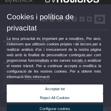
Cookies i política de
privacitat
La teva privacitat és important per a nosaltres. Per això,
Institucional
Estudis
Recerca
t'informem que utilitzem cookies pròpies i de tercers per a
Institucional
Estudis i formació
Recerca, innovació i
complementària
transferència
realitzar anàlisis d'ús i mesurament de la nostra pàgina
web amb la finalitat de personalitzar continguts,així com
proporcionar funcionalitats a les xarxes socials o analitzar
Cultura
Esports
Campus
el nostre trànsit. Per a continuar accepta o modifica la
Arts escèniques
Esports
Campus
Cinema
configuració de les nostres cookies. Per a obtenir més
Conferències i debats
Congressos i jornades
informació
Més informació
Exposicions
Lletres
Sala de premsa
Música
UVComunicació
Patrimoni
Notes de premsa
Premis i convocatòries
Acceptar tot
Agenda de govern
Altres activitats
Acords de govern
La UV en la premsa
Reject All Cookies
Informació corporativa
Configurar cookies
© 2026 UV. - Av. Blasco Ibáñez, 13. 46010 València. Espanya. Tel UV: (+34) 963 86 41 00