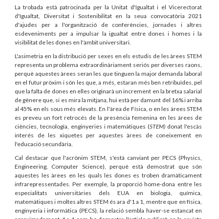
La trobada està patrocinada per la Unitat d'Igualtat i el Vicerectorat
d'Igualtat, Diversitat i Sostenibilitat en la seua convocatòria 2021
d'ajudes per a l'organització de conferències, jornades i altres
esdeveniments per a impulsar la igualtat entre dones i homes i la
visibilitat de les dones en l'àmbit universitari.
L'asimetria en la distribució per sexes en els estudis de les àrees STEM
representa un problema extraordinàriament seriós per diverses raons,
perquè aquestes àrees seran les que tinguen la major demanda laboral
en el futur pròxim i són les que, a més, estaran més ben retribuïdes, pel
que la falta de dones en elles originarà un increment en la bretxa salarial
de gènere que, si es mira la mitjana, hui està per damunt del 16% i arriba
al 45% en els sous més elevats. En l'àrea de Física, o en les àrees STEM
es preveu un fort retrocés de la presència femenina en les àrees de
ciències, tecnologia, enginyeries i matemàtiques (
STEM)
donat l'escàs
interés de les xiquetes per aquestes àrees de coneixement en
l'educació secundària.
Cal destacar que l'acrònim STEM, s'està canviant per PECS (Physics,
Engineering, Computer Science), perquè està demostrat que són
aquestes les àrees en les quals les dones es troben dramàticament
infrarepressentades. Per exemple, la proporció home-dona entre les
especialitats universitàries dels EUA en biologia, química,
matemàtiques i moltes altres STEM és ara d'1 a 1, mentre que en física,
enginyeria i informàtica (PECS), la relació sembla haver-se estancat en