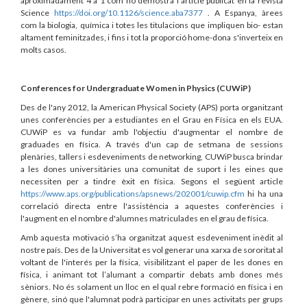
aproximadament 4 a 1 com ho demostra l'article publicat en la revista
Science
https://doi.org/10.1126/science.aba7377
. A Espanya, àrees
com la biologia, química i totes les titulacions que impliquen bio- estan
altament feminitzades, i fins i tot la proporció home-dona s'inverteix en
molts casos.
Conferences for Undergraduate Women in Physics (CUWiP)
Des de l'any 2012, la American Physical Society (APS) porta organitzant
unes conferències per a estudiantes en el Grau en Física en els EUA.
CUWiP es va fundar amb l'objectiu d'augmentar el nombre de
graduades en física. A través d'un cap de setmana de sessions
plenàries, tallers i esdeveniments de networking, CUWiP busca brindar
a les dones universitàries una comunitat de suport i les eines que
necessiten per a tindre èxit en física. Segons el següent article
https://www.aps.org/publications/apsnews/202001/cuwip.cfm
hi ha una
correlació directa entre l'assistència a aquestes conferències i
l'augment en el nombre d'alumnes matriculades en el grau de física.
Amb aquesta motivació s’ha organitzat aquest esdeveniment inèdit al
nostre país. Des de la Universitat es vol generar una xarxa de sororitat al
voltant de l'interés per la física, visibilitzant el paper de les dones en
física, i animant tot l’alumant a compartir debats amb dones més
sèniors. No és solament un lloc en el qual rebre formació en física i en
gènere, sinó que l'alumnat podrà participar en unes activitats per grups