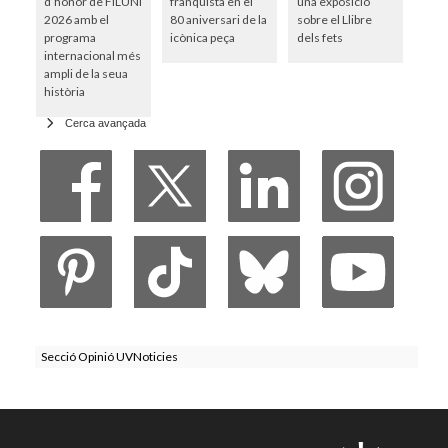
d’honor de FILUNI
franquista en el
una exposició
2026 amb el
80 aniversari de la
sobre el Llibre
programa
icònica peça
dels fets
internacional més
ampli de la seua
història
Cerca avançada
Secció Opinió UVNoticies