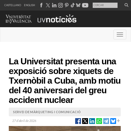
CASTELLANO
ENGLISH
Desple
La Universitat presenta una
exposició sobre xiquets de
Txernòbil a Cuba, amb motiu
del 40 aniversari del greu
accident nuclear
SERVEI DE MÀRQUETING I COMUNICACIÓ
27 d’abril de 2026