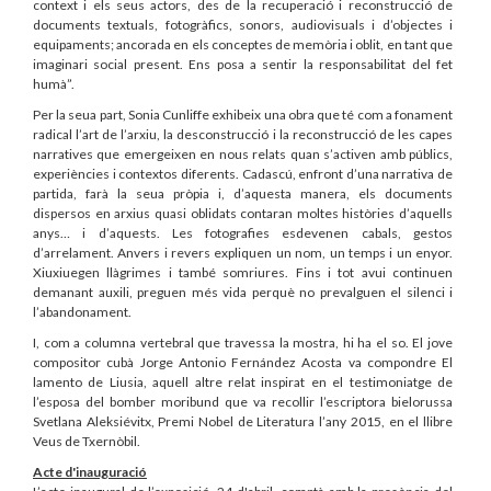
context i els seus actors, des de la recuperació i reconstrucció de
documents textuals, fotogràfics, sonors, audiovisuals i d’objectes i
equipaments; ancorada en els conceptes de memòria i oblit, en tant que
imaginari social present. Ens posa a sentir la responsabilitat del fet
humà”.
Per la seua part, Sonia Cunliffe exhibeix una obra que té com a fonament
radical l’art de l’arxiu, la desconstrucció i la reconstrucció de les capes
narratives que emergeixen en nous relats quan s’activen amb públics,
experiències i contextos diferents. Cadascú, enfront d’una narrativa de
partida, farà la seua pròpia i, d’aquesta manera, els documents
dispersos en arxius quasi oblidats contaran moltes històries d’aquells
anys… i d’aquests. Les fotografies esdevenen cabals, gestos
d’arrelament. Anvers i revers expliquen un nom, un temps i un enyor.
Xiuxiuegen llàgrimes i també somriures. Fins i tot avui continuen
demanant auxili, preguen més vida perquè no prevalguen el silenci i
l’abandonament.
I, com a columna vertebral que travessa la mostra, hi ha el so. El jove
compositor cubà Jorge Antonio Fernández Acosta va compondre El
lamento de Liusia, aquell altre relat inspirat en el testimoniatge de
l’esposa del bomber moribund que va recollir l’escriptora bielorussa
Svetlana Aleksiévitx, Premi Nobel de Literatura l’any 2015, en el llibre
Veus de Txernòbil.
Acte d'inauguració