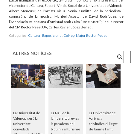
L’acte inaugural de l’exposició, 24 d'abril, comptà amb la presència del
vicerector de Cultura, Esport i Vincle Social de la Universitat de València,
Albert Moncusí; de l’artista visual Sonia Cunliffe; de la periodista i
comissària de la mostra, Maribel Acosta; de David Rodríguez, de
l’Associació Valenciana d’Amistad amb Cuba “José Martí”; i del director
del CM Rector Peset UV, Carles Xavier López Benedí.
Categories:
Cultura
,
Exposicions
,
Col·legi Major Rector Peset
ALTRES NOTÍCIES
Cercar
La Universitat de
La Nau de la
La Universitat de
València serà la
Universitat revisa
València
universitat
la paradoxa del
reivindica el llegat
convidada
biquini i el turisme
de Jaume I amb