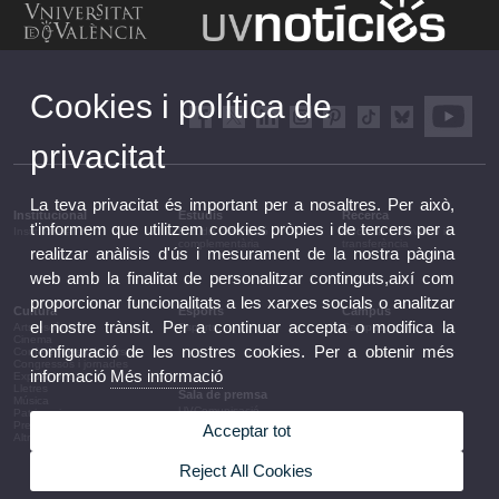
Cookies i política de
privacitat
La teva privacitat és important per a nosaltres. Per això,
Institucional
Estudis
Recerca
t'informem que utilitzem cookies pròpies i de tercers per a
Institucional
Estudis i formació
Recerca, innovació i
complementària
transferència
realitzar anàlisis d'ús i mesurament de la nostra pàgina
web amb la finalitat de personalitzar continguts,així com
proporcionar funcionalitats a les xarxes socials o analitzar
Cultura
Esports
Campus
el nostre trànsit. Per a continuar accepta o modifica la
Arts escèniques
Esports
Campus
Cinema
configuració de les nostres cookies. Per a obtenir més
Conferències i debats
Congressos i jornades
informació
Més informació
Exposicions
Lletres
Sala de premsa
Música
UVComunicació
Patrimoni
Notes de premsa
Premis i convocatòries
Acceptar tot
Agenda de govern
Altres activitats
Acords de govern
La UV en la premsa
Reject All Cookies
Informació corporativa