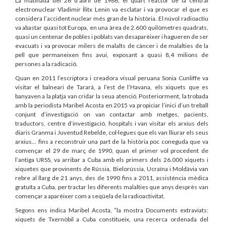
La matinada del 26 d’abril de 1986, el quart reactor de la central
electronuclear Vladimir Ílitx Lenin va esclatar i va provocar el que es
considera l’accident nuclear més gran de la història. El núvol radioactiu
va abastar quasi tot Europa, en una àrea de 2.600 quilòmetres quadrats,
quasi un centenar de pobles i poblats van desaparèixer i hagueren de ser
evacuats i va provocar milers de malalts de càncer i de malalties de la
pell que permaneixen fins avui, exposant a quasi 8,4 milions de
persones a la radicació.
Quan en 2011 l’escriptora i creadora visual peruana Sonia Cunliffe va
visitar el balneari de Tarará, a l’est de l’Havana, els xiquets que es
banyaven a la platja van cridar la seua atenció. Posteriorment, la trobada
amb la periodista Maribel Acosta en 2015 va propiciar l’inici d’un treball
conjunt d’investigació on van contactar amb metges, pacients,
traductors, centre d’investigació, hospitals i van visitar els arxius dels
diaris Granma i Juventud Rebelde, col·legues que els van lliurar els seus
arxius... fins a reconstruir una part de la història poc coneguda que va
començar el 29 de març de 1990, quan el primer vol procedent de
l’antiga URSS, va arribar a Cuba amb els primers dels 26.000 xiquets i
xiquetes que provinents de Rússia, Bielorússia, Ucraïna i Moldàvia van
rebre al llarg de 21 anys, des de 1990 fins a 2011, assistència mèdica
gratuïta a Cuba, per tractar les diferents malalties que anys desprès van
començar a aparèixer com a seqüela de la radioactivitat.
Segons ens indica Maribel Acosta, “la mostra Documents extraviats:
xiquets de Txernòbil a Cuba constitueix, una recerca ordenada del