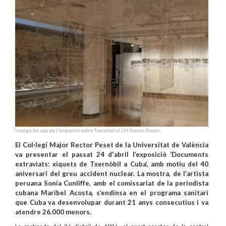
Imatge de sala de l'exposició sobre Txernòbil al CM Rector Peset.
El Col·legi Major Rector Peset de la Universitat de València
va presentar el passat 24 d'abril l’exposició ‘Documents
extraviats: xiquets de Txernòbil a Cuba’, amb motiu del 40
aniversari del greu accident nuclear. La mostra, de l’artista
peruana Sonia Cunliffe, amb el comissariat de la periodista
cubana Maribel Acosta, s’endinsa en el programa sanitari
que Cuba va desenvolupar durant 21 anys consecutius i va
atendre 26.000 menors.