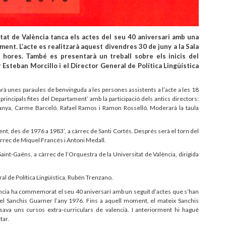
tat de València tanca els actes del seu 40 aniversari amb una
ment. L’acte es realitzarà aquest divendres 30 de juny a la Sala
8 hores. També es presentarà un treball sobre els inicis del
Esteban Morcillo i el Director General de Política Lingüística
arà unes paraules de benvinguda a les persones assistents a l’acte a les 18
rincipals fites del Departament’ amb la participació dels antics directors:
nya, Carme Barceló, Rafael Ramos i Ramon Rosselló. Moderarà la taula
ment, des de 1976 a 1983’, a càrrec de Santi Cortés. Després serà el torn del
 càrrec de Miquel Francés i Antoni Medall.
int-Gaëns, a càrrec de l’Orquestra de la Universitat de València, dirigida
ral de Política Lingüística, Rubén Trenzano.
lència ha commemorat el seu 40 aniversari amb un seguit d’actes que s’han
nuel Sanchis Guarner l’any 1976. Fins a aquell moment, el mateix Sanchis
lsava uns cursos extra-curriculars de valencià. I anteriorment hi hagué
tar.