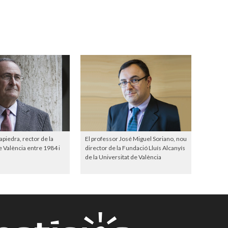
iedra, rector de la
El professor José Miguel Soriano, nou
e València entre 1984 i
director de la Fundació Lluís Alcanyís
de la Universitat de València