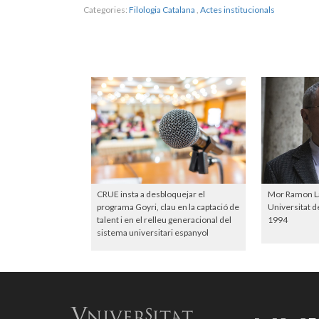
Categories:
Filologia Catalana
,
Actes institucionals
CRUE insta a desbloquejar el
Mor Ramon Lap
programa Goyri, clau en la captació de
Universitat d
talent i en el relleu generacional del
1994
sistema universitari espanyol