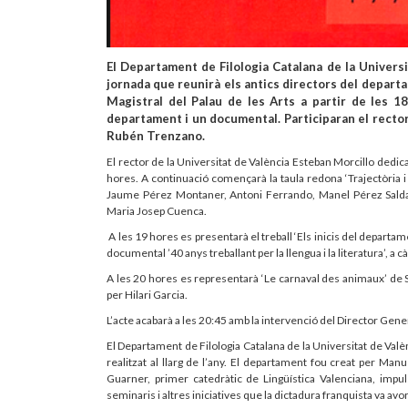
El Departament de Filologia Catalana de la Universi
jornada que reunirà els antics directors del departa
Magistral del Palau de les Arts a partir de les 1
departament i un documental. Participaran el rector 
Rubén Trenzano.
El rector de la Universitat de València Esteban Morcillo dedic
hores. A continuació començarà la taula redona ‘Trajectòria i p
Jaume Pérez Montaner, Antoni Ferrando, Manel Pérez Salda
Maria Josep Cuenca.
A les 19 hores es presentarà el treball ‘Els inicis del departa
documental ’40 anys treballant per la llengua i la literatura’, a
A les 20 hores es representarà ‘Le carnaval des animaux’ de Sa
per Hilari Garcia.
L’acte acabarà a les 20:45 amb la intervenció del Director Gene
El Departament de Filologia Catalana de la Universitat de Va
realitzat al llarg de l’any. El departament fou creat per Ma
Guarner, primer catedràtic de Lingüística Valenciana, impu
seminaris i altres iniciatives que la dictadura franquista va avor