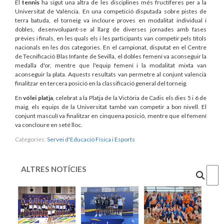
El
tennis
ha sigut una altra de les disciplines més fructíferes per a la
Universitat de València. En una competició disputada sobre pistes de
terra batuda, el torneig va incloure proves en modalitat individual i
dobles, desenvolupant-se al llarg de diverses jornades amb fases
prèvies i finals, en les quals els i les participants van competir pels títols
nacionals en les dos categories. En el campionat, disputat en el Centre
de Tecnificació Blas Infante de Sevilla, el dobles femení va aconseguir la
medalla d'or, mentre que l'equip femení i la modalitat mixta van
aconseguir la plata. Aquests resultats van permetre al conjunt valencià
finalitzar en tercera posició en la classificació general del torneig.
En
vólei platja
, celebrat a la Platja de la Victòria de Cadis els dies 5 i 6 de
maig, els equips de la Universitat també van competir a bon nivell. El
conjunt masculí va finalitzar en cinquena posició, mentre que el femení
va concloure en seté lloc.
Categories:
Servei d'Educació Física i Esports
ALTRES NOTÍCIES
Cercar