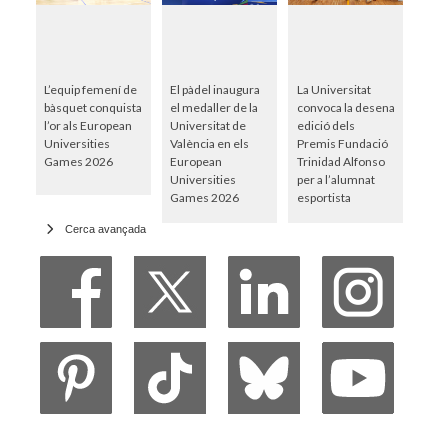
L’equip femení de
El pàdel inaugura
La Universitat
bàsquet conquista
el medaller de la
convoca la desena
l’or als European
Universitat de
edició dels
Universities
València en els
Premis Fundació
Games 2026
European
Trinidad Alfonso
Universities
per a l’alumnat
Games 2026
esportista
Cerca avançada