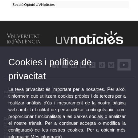
Secció Opinió UVNoticies
Cookies i política de
privacitat
La teva privacitat és important per a nosaltres. Per això,
Institucional
Estudis
Recerca
t'informem que utilitzem cookies pròpies i de tercers per a
Institucional
Estudis i formació
Recerca, innovació i
complementària
transferència
realitzar anàlisis d'ús i mesurament de la nostra pàgina
web amb la finalitat de personalitzar continguts,així com
proporcionar funcionalitats a les xarxes socials o analitzar
Cultura
Esports
Campus
el nostre trànsit. Per a continuar accepta o modifica la
Arts escèniques
Esports
Campus
Cinema
configuració de les nostres cookies. Per a obtenir més
Conferències i debats
Congressos i jornades
informació
Més informació
Exposicions