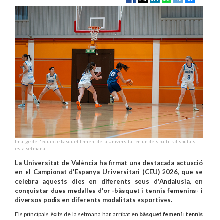
Imatge de l'equip de basquet femení de la Universitat en un dels partits disputats
esta setmana
La Universitat de València ha firmat una destacada actuació
en el Campionat d'Espanya Universitari (CEU) 2026, que se
celebra aquests dies en diferents seus d'Andalusia, en
conquistar dues medalles d'or -bàsquet i tennis femenins- i
diversos podis en diferents modalitats esportives.
Els principals èxits de la setmana han arribat en
bàsquet femení
i
tennis