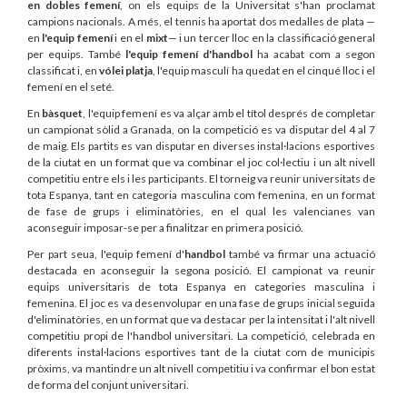
en dobles femení
, on els equips de la Universitat s'han proclamat
campions nacionals. A més, el tennis ha aportat dos medalles de plata —
en
l'equip femení
i en el
mixt
— i un tercer lloc en la classificació general
per equips. També
l'equip femení d'handbol
ha acabat com a segon
classificat i, en
vólei platja
, l'equip masculí ha quedat en el cinqué lloc i el
femení en el seté.
En
bàsquet
, l'equip femení es va alçar amb el títol després de completar
un campionat sòlid a Granada, on la competició es va disputar del 4 al 7
de maig. Els partits es van disputar en diverses instal·lacions esportives
de la ciutat en un format que va combinar el joc col·lectiu i un alt nivell
competitiu entre els i les participants. El torneig va reunir universitats de
tota Espanya, tant en categoria masculina com femenina, en un format
de fase de grups i eliminatòries, en el qual les valencianes van
aconseguir imposar-se per a finalitzar en primera posició.
Per part seua, l'equip femení d'
handbol
també va firmar una actuació
destacada en aconseguir la segona posició. El campionat va reunir
equips universitaris de tota Espanya en categories masculina i
femenina. El joc es va desenvolupar en una fase de grups inicial seguida
d'eliminatòries, en un format que va destacar per la intensitat i l'alt nivell
competitiu propi de l'handbol universitari. La competició, celebrada en
diferents instal·lacions esportives tant de la ciutat com de municipis
pròxims, va mantindre un alt nivell competitiu i va confirmar el bon estat
de forma del conjunt universitari.