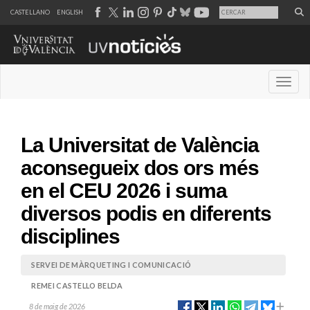
CASTELLANO
ENGLISH
Desple
La Universitat de València
aconsegueix dos ors més
en el CEU 2026 i suma
diversos podis en diferents
disciplines
SERVEI DE MÀRQUETING I COMUNICACIÓ
REMEI CASTELLO BELDA
8 de maig de 2026