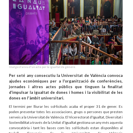
Imatge d'arxiu d'un acte per la igualtat de gènere.
Per seté any consecutiu la Universitat de València convoca
ajudes econòmiques per a l'organització de conferències,
jornades i altres actes públics que tinguen la finalitat
d’impulsar la igualtat de dones i homes i la visibilitat de les
dones en l'àmbit universitari.
El termini per lliurar les sol·licituds acaba el proper 31 de gener. Es
poden presentar totes les associacions, grups o persones que presten
serveis a la Universitat de València. El Vicerectorat d’Igualtat, Diversitat i
Sostenibilitat a través de la Unitat d’Igualtat gestiona un any més aquesta
convocatòria i tant les bases com les sol·licituds estan disponibles al