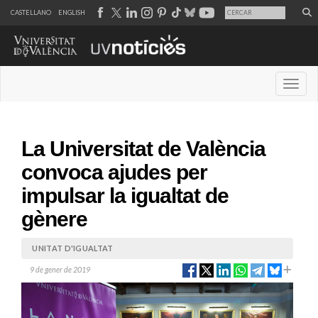
CASTELLANO
ENGLISH
Desple
La Universitat de València
convoca ajudes per
impulsar la igualtat de
gènere
UNITAT D'IGUALTAT
9 de gener de 2019