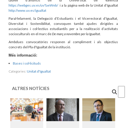
taulell d’anuncis de la Universitat de València
https://webges.uv.es/uvTaeWeb/
i a la pàgina web de la Unitat d’Igualtat
http://www.uv.es/igualtat
Paral·lelament, la Delegació d’Estudiants i el Vicerectorat d’Igualtat,
Diversitat i Sostenibilitat, convoquen també ajudes dirigides a
associacions i col·lectius estudiantils per a la realització d’activitats
socioculturals en el marc de
De març a novembre per la Igualtat.
Ambdues convocatòries responen al compliment i als objectius
concrets del Pla d'Igualtat de la institució.
Més informació:
Bases i sol·licituds
Categories:
Unitat d'Igualtat
ALTRES NOTÍCIES
Cercar