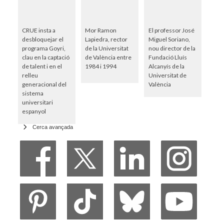
CRUE insta a
Mor Ramon
El professor José
desbloquejar el
Lapiedra, rector
Miguel Soriano,
programa Goyri,
de la Universitat
nou director de la
clau en la captació
de València entre
Fundació Lluís
de talent i en el
1984 i 1994
Alcanyís de la
relleu
Universitat de
generacional del
València
sistema
universitari
espanyol
Cerca avançada