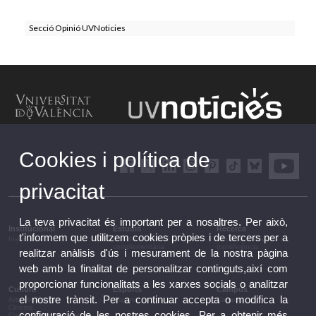
Secció Opinió UVNoticies
Cookies i política de
privacitat
La teva privacitat és important per a nosaltres. Per això,
Institucional
Estudis
Recerca
t'informem que utilitzem cookies pròpies i de tercers per a
Institucional
Estudis i formació
Recerca, innovació i
complementària
transferència
realitzar anàlisis d'ús i mesurament de la nostra pàgina
web amb la finalitat de personalitzar continguts,així com
proporcionar funcionalitats a les xarxes socials o analitzar
Cultura
Esports
Campus
el nostre trànsit. Per a continuar accepta o modifica la
Arts escèniques
Esports
Campus
Cinema
configuració de les nostres cookies. Per a obtenir més
Conferències i debats