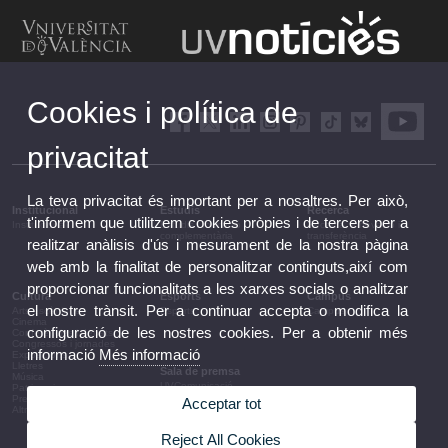
Cookies i política de
privacitat
La teva privacitat és important per a nosaltres. Per això,
Institucional
Estudis
Recerca
t'informem que utilitzem cookies pròpies i de tercers per a
Institucional
Estudis i formació
Recerca, innovació i
complementària
transferència
realitzar anàlisis d'ús i mesurament de la nostra pàgina
web amb la finalitat de personalitzar continguts,així com
proporcionar funcionalitats a les xarxes socials o analitzar
Cultura
Esports
Campus
el nostre trànsit. Per a continuar accepta o modifica la
Arts escèniques
Esports
Campus
Cinema
configuració de les nostres cookies. Per a obtenir més
Conferències i debats
Congressos i jornades
informació
Més informació
Exposicions
Lletres
Sala de premsa
Música
UVComunicació
Patrimoni
Notes de premsa
Premis i convocatòries
Acceptar tot
Agenda de govern
Altres activitats
Acords de govern
La UV en la premsa
Reject All Cookies
Informació corporativa