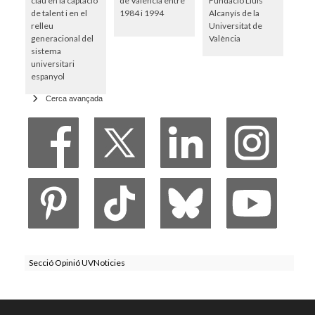
clau en la captació
de València entre
Fundació Lluís
de talent i en el
1984 i 1994
Alcanyís de la
relleu
Universitat de
generacional del
València
sistema
universitari
espanyol
Cerca avançada
Secció Opinió UVNoticies