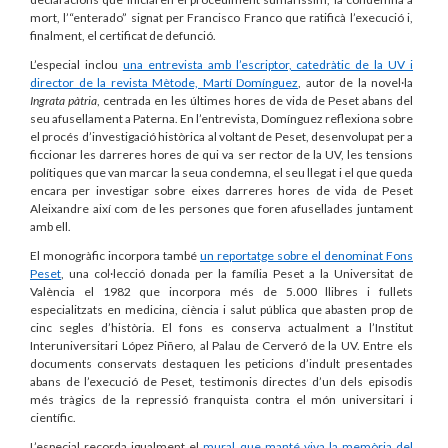
mort, l’“enterado” signat per Francisco Franco que ratificà l’execució i,
finalment, el certificat de defunció.
L’especial inclou
una entrevista amb l’escriptor, catedràtic de la UV i
director de la revista Mètode, Martí Domínguez
, autor de la novel·la
Ingrata pàtria
, centrada en les últimes hores de vida de Peset abans del
seu afusellament a Paterna. En l’entrevista, Domínguez reflexiona sobre
el procés d’investigació històrica al voltant de Peset, desenvolupat per a
ficcionar les darreres hores de qui va ser rector de la UV, les tensions
polítiques que van marcar la seua condemna, el seu llegat i el que queda
encara per investigar sobre eixes darreres hores de vida de Peset
Aleixandre així com de les persones que foren afusellades juntament
amb ell.
El monogràfic incorpora també
un reportatge sobre el denominat Fons
Peset
, una col·lecció donada per la família Peset a la Universitat de
València el 1982 que incorpora més de 5.000 llibres i fullets
especialitzats en medicina, ciència i salut pública que abasten prop de
cinc segles d’història. El fons es conserva actualment a l’Institut
Interuniversitari López Piñero, al Palau de Cerveró de la UV. Entre els
documents conservats destaquen les peticions d’indult presentades
abans de l’execució de Peset, testimonis directes d’un dels episodis
més tràgics de la repressió franquista contra el món universitari i
científic.
L’especial recorda igualment el
mural que manté viva la memòria del