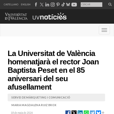
CASTELLANO
ENGLISH
Desple
La Universitat de València
homenatjarà el rector Joan
Baptista Peset en el 85
aniversari del seu
afusellament
SERVEI DE MÀRQUETING I COMUNICACIÓ
MARIA MAGDALENA RUIZ BROX
18 de maig de 2026