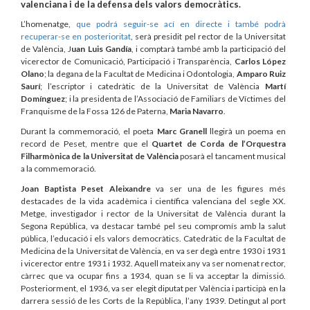
valenciana i de la defensa dels valors democràtics.
L’homenatge,
que podrá seguir-se ací en directe i també podrà
recuperar-se en posterioritat
, serà presidit pel rector de la Universitat
de València, J
uan Luis Gandía
, i comptarà també amb la participació del
vicerector de Comunicació, Participació i Transparència,
Carlos López
Olano
; la degana de la Facultat de Medicina i Odontologia,
Amparo Ruiz
Saurí
; l’escriptor i catedràtic de la Universitat de València
Martí
Domínguez
; i la presidenta de l’Associació de Familiars de Víctimes del
Franquisme de la Fossa 126 de Paterna,
Maria Navarro
.
Durant la commemoració, el poeta
Marc Granell
llegirà un poema en
record de Peset, mentre que el
Quartet de Corda de l’Orquestra
Filharmònica de la Universitat de València
posarà el tancament musical
a la commemoració.
Joan Baptista Peset Aleixandre
va ser una de les figures més
destacades de la vida acadèmica i científica valenciana del segle XX.
Metge, investigador i rector de la Universitat de València durant la
Segona República, va destacar també pel seu compromís amb la salut
pública, l’educació i els valors democràtics. Catedràtic de la Facultat de
Medicina de la Universitat de València, en va ser degà entre 1930 i 1931
i vicerector entre 1931 i 1932. Aquell mateix any va ser nomenat rector,
càrrec que va ocupar fins a 1934, quan se li va acceptar la dimissió.
Posteriorment, el 1936, va ser elegit diputat per València i participà en la
darrera sessió de les Corts de la República, l’any 1939. Detingut al port