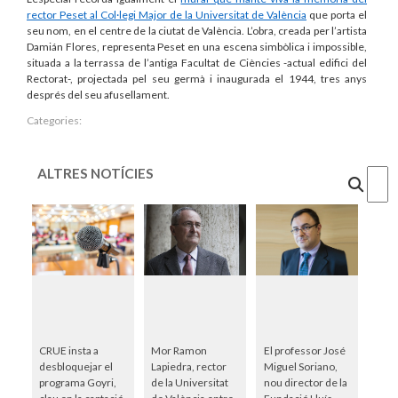
rector Peset al Col·legi Major de la Universitat de València
que porta el
seu nom, en el centre de la ciutat de València. L’obra, creada per l’artista
Damián Flores, representa Peset en una escena simbòlica i impossible,
situada a la terrassa de l’antiga Facultat de Ciències -actual edifici del
Rectorat-, projectada pel seu germà i inaugurada el 1944, tres anys
després del seu afusellament.
Categories:
ALTRES NOTÍCIES
Cercar
CRUE insta a
Mor Ramon
El professor José
desbloquejar el
Lapiedra, rector
Miguel Soriano,
programa Goyri,
de la Universitat
nou director de la