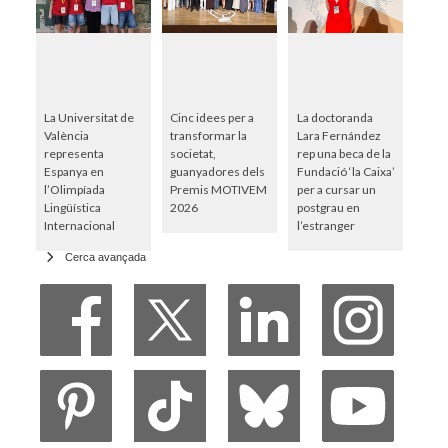
La Universitat de
Cinc idees per a
La doctoranda
València
transformar la
Lara Fernández
representa
societat,
rep una beca de la
Espanya en
guanyadores dels
Fundació ‘la Caixa’
l’Olimpíada
Premis MOTIVEM
per a cursar un
Lingüística
2026
postgrau en
Internacional
l’estranger
Cerca avançada