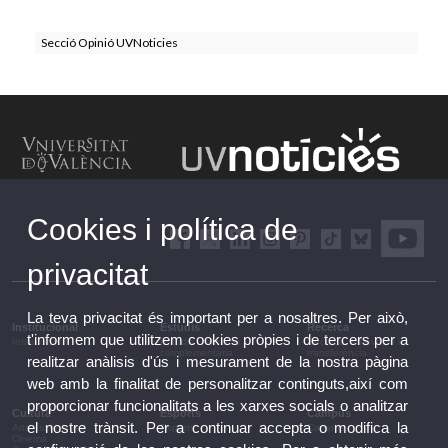
Secció Opinió UVNoticies
Cookies i política de
privacitat
La teva privacitat és important per a nosaltres. Per això,
Institucional
Estudis
Recerca
t'informem que utilitzem cookies pròpies i de tercers per a
Institucional
Estudis i formació
Recerca, innovació i
complementària
transferència
realitzar anàlisis d'ús i mesurament de la nostra pàgina
web amb la finalitat de personalitzar continguts,així com
proporcionar funcionalitats a les xarxes socials o analitzar
Cultura
Esports
Campus
el nostre trànsit. Per a continuar accepta o modifica la
Arts escèniques
Esports
Campus
Cinema