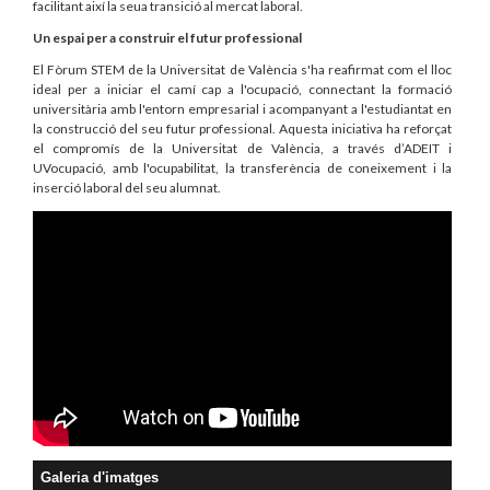
facilitant així la seua transició al mercat laboral.
Un espai per a construir el futur professional
El Fòrum STEM de la Universitat de València s'ha reafirmat com el lloc
ideal per a iniciar el camí cap a l'ocupació, connectant la formació
universitària amb l'entorn empresarial i acompanyant a l'estudiantat en
la construcció del seu futur professional. Aquesta iniciativa ha reforçat
el compromís de la Universitat de València, a través d’ADEIT i
UVocupació, amb l'ocupabilitat, la transferència de coneixement i la
inserció laboral del seu alumnat.
Galeria d'imatges