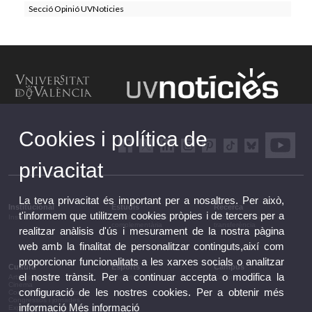
Secció Opinió UVNoticies
Cookies i política de
privacitat
La teva privacitat és important per a nosaltres. Per això,
Institucional
Estudis
Recerca
t'informem que utilitzem cookies pròpies i de tercers per a
Institucional
Estudis i formació
Recerca, innovació i
complementària
transferència
realitzar anàlisis d'ús i mesurament de la nostra pàgina
web amb la finalitat de personalitzar continguts,així com
proporcionar funcionalitats a les xarxes socials o analitzar
Cultura
Esports
Campus
el nostre trànsit. Per a continuar accepta o modifica la
Arts escèniques
Esports
Campus
Cinema
configuració de les nostres cookies. Per a obtenir més
Conferències i debats
Congressos i jornades
informació
Més informació
Exposicions