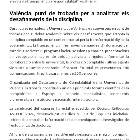
elevats de transparència i responsabilitat”, va afirmar.
València, punt de trobada per a analitzar els
desafiaments de la disciplina
Durant tres jornades, la Universitat de València es converteix en punt de
trobada per al debat acadèmic sobre els desafiaments que afronta la
disciplina comptable en un context marcat per la transformació digital, la
sostenibilitat, la transparència i les noves demandes d’informació per
part de la societat. El programa inclou sessions plenàries, presentacions
d’investigacions, taules de debat i activitats dirigides a fomentar la
col·laboració entre la universitat, la professió comptable i altres agents
vinculats a l’àmbit econòmic i financer. En total es presentaran 140
comunicacions i hi participaran més de 250 persones.
Organitzada pel Departament de Comptabilitat de la Universitat de
València, la trobada constitueix un dels principals fòrums científics de la
comptabilitat a Espanya i reuneix especialistes procedents
d’universitats i institucions nacionals i internacionals.
La celebració del congrés ha estat precedida pel
Doctoral Colloquium
ASEPUC 2026, desenvolupat els dies 9 i 10 de juny, una iniciativa
orientada a impulsar la formació i el desenvolupament investigador de
l’estudiantat de doctorat.
Al llarg dels pròxims dies, les diferents sessions permetran compartir
avanços d’investigació i reflexionar sobre el paper que exerceix la