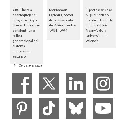
CRUE insta a
Mor Ramon
El professor José
desbloquejar el
Lapiedra, rector
Miguel Soriano,
programa Goyri,
de la Universitat
nou director de la
clau en la captació
de València entre
Fundació Lluís
de talent i en el
1984 i 1994
Alcanyís de la
relleu
Universitat de
generacional del
València
sistema
universitari
espanyol
Cerca avançada