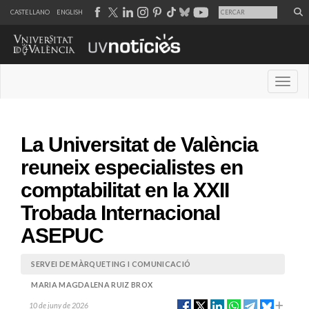
CASTELLANO
ENGLISH
Desple
La Universitat de València
reuneix especialistes en
comptabilitat en la XXII
Trobada Internacional
ASEPUC
SERVEI DE MÀRQUETING I COMUNICACIÓ
MARIA MAGDALENA RUIZ BROX
10 de juny de 2026