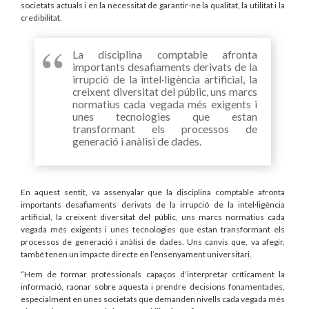
societats actuals i en la necessitat de garantir-ne la qualitat, la utilitat i la
credibilitat.
La disciplina comptable afronta
importants desafiaments derivats de la
irrupció de la intel·ligència artificial, la
creixent diversitat del públic, uns marcs
normatius cada vegada més exigents i
unes tecnologies que estan
transformant els processos de
generació i anàlisi de dades.
En aquest sentit, va assenyalar que la disciplina comptable afronta
importants desafiaments derivats de la irrupció de la intel·ligència
artificial, la creixent diversitat del públic, uns marcs normatius cada
vegada més exigents i unes tecnologies que estan transformant els
processos de generació i anàlisi de dades. Uns canvis que, va afegir,
també tenen un impacte directe en l’ensenyament universitari.
“Hem de formar professionals capaços d’interpretar críticament la
informació, raonar sobre aquesta i prendre decisions fonamentades,
especialment en unes societats que demanden nivells cada vegada més