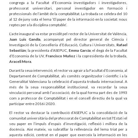
congrega a la Facultat d’Economia investigadors i investigadores,
professorat universitari, personal investigador en formació i
professionals de l’àmbit de la comptabilitat. La trobada se celebra del 10
al 12 de juny sota el lema ‘El paper de la informació en la societat: nous
reptes per a la disciplina comptable’.
L’acte inaugural va estar presidit pel rector de la Universitat de València,
Juan Luis Gandía
, acompanyat pel director general de Ciència i
Investigació de la Conselleria d’Educació, Cultura i Universitats,
Rafael
Sebastián
;
la presidenta d’ASEPUC,
Emma García
; el degà de la Facultat
d’Economia de la UV,
Francisco Muñoz
i la copresidenta de la trobada,
Araceli Mora
.
Durant la seua intervenció, el rector va agrair a la Facultat d’Economia, al
Departament de Comptabilitat, als comités organitzador i científic i a la
Generalitat Valenciana la celebració d’aquesta trobada internacional. A
més de la seua responsabilitat institucional, va recordar la seua
vinculació personal amb l’associació, de la qual forma part des de 1993
com a professor de Comptabilitat i en el consell directiu de la qual va
participar entre 2016 i 2020.
El rector va destacar la contribució d’ASEPUC a la consolidació de la
comunitat universitària del professorat de Comptabilitat en tot l'Estat i el
seu paper en l’impuls d’espais d’investigació, reflexió i millora de la
docència. Així mateix, va subratllar la rellevància del lema triat per a
aquesta edició, centrat en el paper que exerceix la informació en les