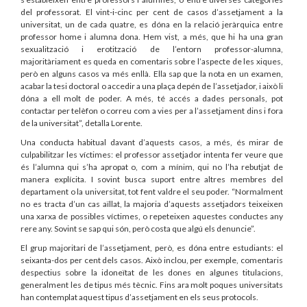
del professorat. El vint-i-cinc per cent de casos d’assetjament a la
universitat, un de cada quatre, es dóna en la relació jeràrquica entre
professor home i alumna dona. Hem vist, a més, que hi ha una gran
sexualització i erotització de l’entorn professor-alumna,
majoritàriament es queda en comentaris sobre l’aspecte de les xiques,
però en alguns casos va més enllà. Ella sap que la nota en un examen,
acabar la tesi doctoral o accedir a una plaça depén de l’assetjador, i això li
dóna a ell molt de poder. A més, té accés a dades personals, pot
contactar per telèfon o correu com a vies per a l’assetjament dins i fora
de la universitat”, detalla Lorente.
Una conducta habitual davant d’aquests casos, a més, és mirar de
culpabilitzar les víctimes: el professor assetjador intenta fer veure que
és l’alumna qui s’ha apropat o, com a mínim, qui no l’ha rebutjat de
manera explícita. I sovint busca suport entre altres membres del
departament o la universitat, tot fent valdre el seu poder. “Normalment
no es tracta d’un cas aïllat, la majoria d’aquests assetjadors teixeixen
una xarxa de possibles víctimes, o repeteixen aquestes conductes any
rere any. Sovint se sap qui són, però costa que algú els denuncie”.
El grup majoritari de l’assetjament, però, es dóna entre estudiants: el
seixanta-dos per cent dels casos. Això inclou, per exemple, comentaris
despectius sobre la idoneïtat de les dones en algunes titulacions,
generalment les de tipus més tècnic. Fins ara molt poques universitats
han contemplat aquest tipus d’assetjament en els seus protocols.