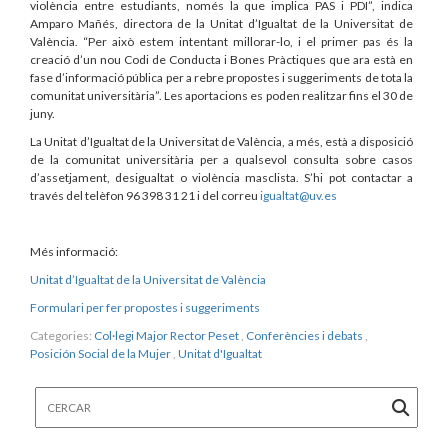
violència entre estudiants, només la que implica PAS i PDI”, indica
Amparo Mañés, directora de la Unitat d’Igualtat de la Universitat de
València. “Per això estem intentant millorar-lo, i el primer pas és la
creació d’un nou Codi de Conducta i Bones Pràctiques que ara està en
fase d’informació pública per a rebre propostes i suggeriments de tota la
comunitat universitària”. Les aportacions es poden realitzar fins el 30 de
juny.
La Unitat d’Igualtat de la Universitat de València, a més, està a disposició
de la comunitat universitària per a qualsevol consulta sobre casos
d’assetjament, desigualtat o violència masclista. S’hi pot contactar a
través del telèfon 96 398 31 21 i del correu
igualtat@uv.es
Més informació:
Unitat d’Igualtat de la Universitat de València
Formulari per fer propostes i suggeriments
Categories:
Col·legi Major Rector Peset
,
Conferències i debats
,
Posición Social de la Mujer
,
Unitat d'Igualtat
Cercar