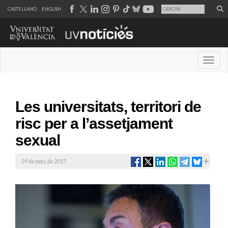
CASTELLANO
ENGLISH
Desple
Les universitats, territori de
risc per a l’assetjament
sexual
29 de març de 2017