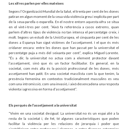
Les xifres parlen per elles mateixes
Segons l’Organització Mundial de la Salut, el trenta per cent de les dones
patiran en algun moment de la seua vida violència greu i explícita per part
de la seua parella o exparella. En el nostre entorn aquesta xifra se situa
en el vint-i-tres per cent. “Això fa referència a casos extrems, quan
parlem d’altres tipus de violència no tan intensa el percentatge creix, i
molt. Segons un estudi de la Unió Europea, el cinquanta per cent de les
dones a Espanya han sigut víctimes de l’assetjament. I el que és més
cridaner encara: entre les dones que han passat per la universitat el
percentatge puja a més del seixanta per cent”, explica Miguel Lorente.
“És a dir, la universitat no actua com a element protector davant
l’assetjament, sinó que és un factor facilitador. En general, en la
societat, com més alta és la posició professional de les dones, més
assetjament han patit. En una societat masclista com la que tenim, la
presència femenina en contextos tradicionalment masculins es veu
com una intromissió, com una invasió, i això desencadena una resposta
violenta i agressiva en forma d’assetjament”.
Els perquès de l’assetjament a la universitat
“Vivim en una societat desigual. La universitat no és un espai alié a la
resta de la societat i, de fet, té algunes característiques que poden
facilitar la violència per les relacions de jerarquia i poder que
s’estableixen entre professors i alumnes, o entre diverses categories