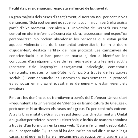
Facilitats per a denunciar, resposta en funció de la gravetat
La gran majoria dels casos d’assetjament, el noranta-nou per cent, no es
denuncien. “Sobretot perquè no saben on acudir ni quin serà el procés a
partir d’eixe moment. Per això a la Universitat de Granada ens hem
centrat en oferir informació concreta i clara, i assessorament específic i
personalitzat. No podem abandonar les persones que estan patint
aquesta violència dins de la comunitat universitària, tenim el deure
d’ajudar-les”, destaca l’artífex del nou protocol. Les campanyes de
conscienciació que han posat en marxa ajuden a identificar les
conductes d’assetjament, des de les més evidents a les més subtils
(contacte físic inapropiat, assetjament psicològic, comentaris
denigrants, sexistes o homòfobs, difamació a través de les xarxes
socials…), i com denunciar-les. I només en unes setmanes –el protocol
es va posar en marxa el passat mes de gener– ja estan veient els
resultats.
Fins ara les denúncies es tramitaven a través del Defensor Universitari
–l’equivalent a la Universitat de València és la Sindicatura de Greuges–,
però només hi arribaven els casos més greus, l’u per cent més extrem.
Ara a la Universitat de Granada es pot denunciar directament a la Unitat
de Igualtat per telèfon o correu electrònic, o inclús de manera anònima
a través d’un formulari en la seua web. “Estem feliçment desbordats”,
diu el responsable. “Quan no hi ha denúncies no vol dir que no hi haja
casos, sinó que no hi ha els mecanismes adequats per a traure’ls a la