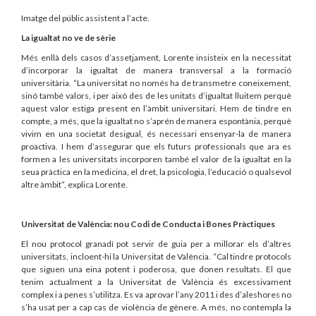
Imatge del públic assistent a l’acte.
La igualtat no ve de sèrie
Més enllà dels casos d’assetjament, Lorente insisteix en la necessitat
d’incorporar la igualtat de manera transversal a la formació
universitària. “La universitat no només ha de transmetre coneixement,
sinó també valors, i per això des de les unitats d’igualtat lluitem perquè
aquest valor estiga present en l’àmbit universitari. Hem de tindre en
compte, a més, que la igualtat no s’aprén de manera espontània, perquè
vivim en una societat desigual, és necessari ensenyar-la de manera
proactiva. I hem d’assegurar que els futurs professionals que ara es
formen a les universitats incorporen també el valor de la igualtat en la
seua pràctica en la medicina, el dret, la psicologia, l’educació o qualsevol
altre àmbit”, explica Lorente.
Universitat de València: nou Codi de Conducta i Bones Pràctiques
El nou protocol granadí pot servir de guia per a millorar els d’altres
universitats, incloent-hi la Universitat de València. “Cal tindre protocols
que siguen una eina potent i poderosa, que donen resultats. El que
tenim actualment a la Universitat de València és excessivament
complex i a penes s’utilitza. Es va aprovar l’any 2011 i des d’aleshores no
s’ha usat per a cap cas de violència de gènere. A més, no contempla la