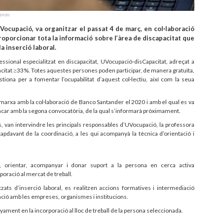
enzo.
UVocupació, va organitzar el passat 4 de març, en col·laboració
roporcionar tota la informació sobre l’àrea de discapacitat que
la inserció laboral.
ssional especialitzat en discapacitat, UVocupació-disCapacitat, adreçat a
apacitat ≥33%. Totes aquestes persones poden participar, de manera gratuïta,
tiona per a fomentar l’ocupabilitat d’aquest col·lectiu, així com la seua
 marxa amb la col·laboració de Banco Santander el 2020 i amb el qual es va
ancar amb la segona convocatòria, de la qual s’informarà pròximament.
, van intervindre les principals responsables d’UVocupació, la professora
capdavant de la coordinació, a les qui acompanyà la tècnica d’orientació i
t, orientar, acompanyar i donar suport a la persona en cerca activa
rporació al mercat de treball.
litzats d’inserció laboral, es realitzen accions formatives i intermediació
ació amb les empreses, organismes i institucions.
ament en la incorporació al lloc de treball de la persona seleccionada.