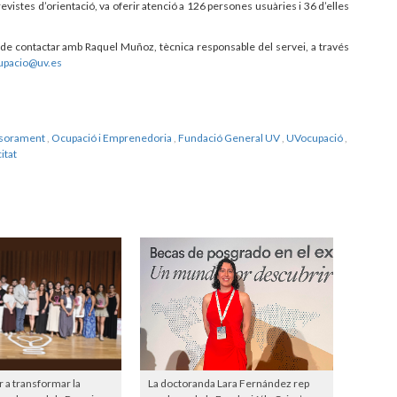
evistes d’orientació, va oferir atenció a 126 persones usuàries i 36 d’elles
n de contactar amb Raquel Muñoz, tècnica responsable del servei, a través
upacio@uv.es
ssorament
,
Ocupació i Emprenedoria
,
Fundació General UV
,
UVocupació
,
itat
r a transformar la
La doctoranda Lara Fernández rep