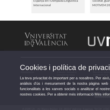
Espanya en l’Olimpíada Lingüística
societat, gu
Internacional
MOTIVEM 20
Cookies i política de privaci
Institucional
Estudis
Recerca
Institucional
Estudis i formació
Recerca, innov
complementària
transferència
La teva privacitat és important per a nosaltres. Per això,
anàlisis d'ús i mesurament de la nostra pàgina web am
funcionalitats a les xarxes socials o analitzar el nostr
nostres cookies. Per a obtenir més informació
Més info
© 2026 UV. - Av. Blasco Ibáñez, 13. 46010 València. Espanya. Tel UV: (+34)