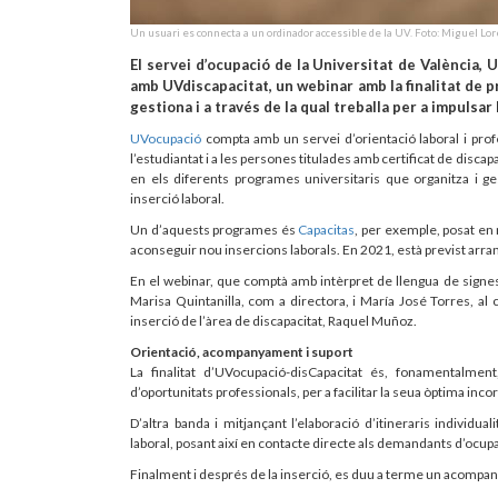
Un usuari es connecta a un ordinador accessible de la UV. Foto: Miguel Lor
El servei d’ocupació de la Universitat de València, 
amb UVdiscapacitat, un webinar amb la finalitat de p
gestiona i a través de la qual treballa per a impulsar 
UVocupació
compta amb un servei d’orientació laboral i profe
l’estudiantat i a les persones titulades amb certificat de disc
en els diferents programes universitaris que organitza i ges
inserció laboral.
Un d’aquests programes és
Capacitas
, per exemple, posat en
aconseguir nou insercions laborals. En 2021, està previst arr
En el webinar, que comptà amb intèrpret de llengua de signes
Marisa Quintanilla, com a directora, i María José Torres, al 
inserció de l’àrea de discapacitat, Raquel Muñoz.
Orientació, acompanyament i suport
La finalitat d’UVocupació-disCapacitat és, fonamentalmen
d’oportunitats professionals, per a facilitar la seua òptima inco
D’altra banda i mitjançant l’elaboració d’itineraris individua
laboral, posant així en contacte directe als demandants d’ocup
Finalment i després de la inserció, es duu a terme un acompany