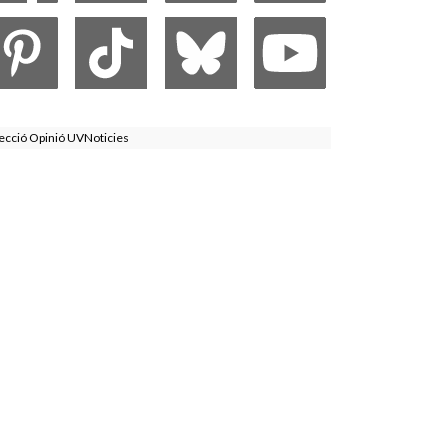
ecció Opinió UVNoticies