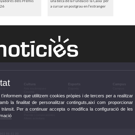
anyadores dels Premis
una beca de la Fundació ‘la Caixa’ per
26
a cursar un postgrau en l’estranger
tat
Cultura
Esports
Campus
ació i
Arts escèniques
Esports
Campus
Cinema
 t'informem que utilitzem cookies pròpies i de tercers per a realitzar
Conferències i debats
Congressos i jornades
b la finalitat de personalitzar continguts,així com proporcionar
Exposicions
Lletres
e trànsit. Per a continuar accepta o modifica la configuració de les
Música
Patrimoni
rmació
Premis i convocatòries
Altres activitats
 963 86 41 00