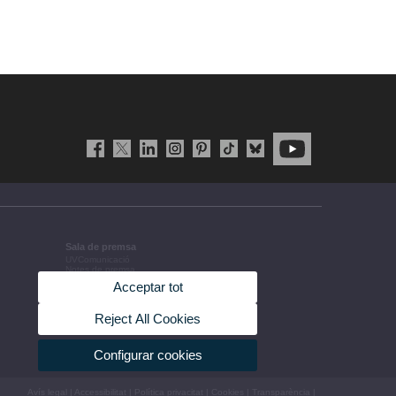
Sala de premsa
UVComunicació
Notes de premsa
Agenda de govern
Acceptar tot
Acords de govern
La UV en la premsa
Informació corporativa
Reject All Cookies
Configurar cookies
Avís legal
|
Accessibilitat
|
Política privacitat
|
Cookies
|
Transparència
|