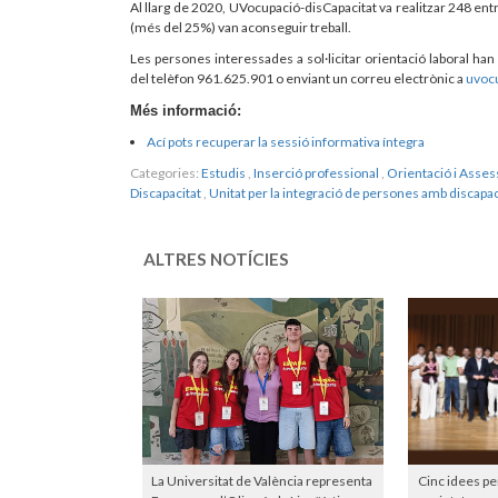
Al llarg de 2020, UVocupació-disCapacitat va realitzar 248 entr
(més del 25%) van aconseguir treball.
Les persones interessades a sol·licitar orientació laboral ha
del telèfon 961.625.901 o enviant un correu electrònic a
uvoc
Més informació:
Ací pots recuperar la sessió informativa íntegra
Categories:
Estudis
,
Inserció professional
,
Orientació i Asse
Discapacitat
,
Unitat per la integració de persones amb discapac
ALTRES NOTÍCIES
La Universitat de València representa
Cinc idees pe