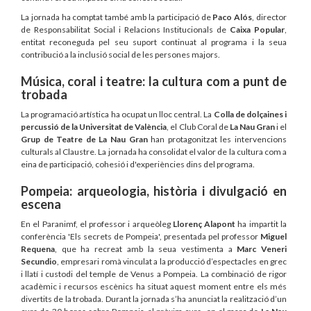
La jornada ha comptat també amb la participació de
Paco Alós
, director
de Responsabilitat Social i Relacions Institucionals de
Caixa Popular
,
entitat reconeguda pel seu suport continuat al programa i la seua
contribució a la inclusió social de les persones majors.
Música, coral i teatre: la cultura com a punt de
trobada
La programació artística ha ocupat un lloc central. La
Colla de dolçaines i
percussió de la
Universitat de València
, el Club Coral de
La Nau Gran
i el
Grup de Teatre de
La Nau Gran
han protagonitzat les intervencions
culturals al Claustre. La jornada ha consolidat el valor de la cultura com a
eina de participació, cohesió i d'experiències dins del programa.
Pompeia: arqueologia, història i divulgació en
escena
En el Paranimf, el professor i arqueòleg
Llorenç Alapont
ha impartit la
conferència 'Els secrets de Pompeia', presentada pel professor
Miguel
Requena
, que ha recreat amb la seua vestimenta a
Marc Veneri
Secundio
, empresari romà vinculat a la producció d’espectacles en grec
i llatí i custodi del temple de Venus a Pompeia. La combinació de rigor
acadèmic i recursos escènics ha situat aquest moment entre els més
divertits de la trobada. Durant la jornada s’ha anunciat la realització d’un