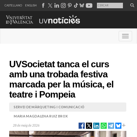
CASTELLANO
ENGLISH
Desple
UVSocietat tanca el curs
amb una trobada festiva
marcada per la música, el
teatre i Pompeia
SERVEI DE MÀRQUETING I COMUNICACIÓ
MARIA MAGDALENA RUIZ BROX
28 de maig de 2026