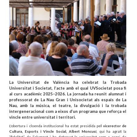
La Universitat de València ha celebrat la Trobada
Universitat i Societat, l’acte amb el qual UVSocietat posa fi
al curs acadèmic 2025–2026. La jornada ha reunit alumnat i
professorat de La Nau Gran i Unisocietat als espais de La
Nau, amb la música, el teatre, la divulgació i la trobada
intergeneracional com a eixos d’un programa que reforça el
vincle entre universitat i territori.
L'obertura i cloenda institucional ha estat presidida pe
l vicerector de
Cultura, Esports i Vincle Social, Albert Moncusí
, qui ha agraït la
“fidelitat” de l’alumnat i ha defensat la universitat com a espai de