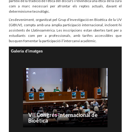
parteix de la tradició de l’ètica del discurs i reivindica una ètica de la cura
com a marc necessari per afrontar els reptes actuals, davant el
determinisme tecnològic.
L’esdeveniment, organitzat pel Grup d’Investigació en Bioètica de la UV
(GIBUV), compta amb una àmplia participació internacional, incloent-hi
assistents de Llatinoamèrica. Les inscripcions estan obertes tant per a
estudiants com per a professionals, amb tarifes accessibles que
busquen fomentar la participació i l’intercanvi acadèmic.
Galeria d'imatges
VII Congrés Internacional de
Bioètica