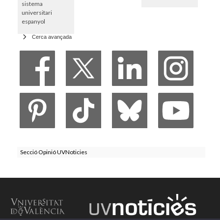
sistema
universitari
espanyol
Cerca avançada
Secció Opinió UVNoticies