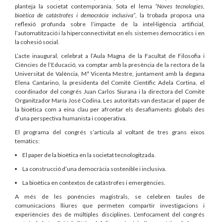
planteja la societat contemporània. Sota el lema
“Noves tecnologies,
bioètica de catàstrofes i democràcia inclusiva”
, la trobada proposa una
reflexió profunda sobre l’impacte de la intel·ligència artificial,
l’automatització i la hiperconnectivitat en els sistemes democràtics i en
la cohesió social.
L’acte inaugural, celebrat a l’Aula Magna de la Facultat de Filosofia i
Ciències de l’Educació, va comptar amb la presència de la rectora de la
Universitat de València, Mª Vicenta Mestre, juntament amb la degana
Elena Cantarino, la presidenta del Comitè Científic Adela Cortina, el
coordinador del congrés Juan Carlos Siurana i la directora del Comitè
Organitzador María José Codina. Les autoritats van destacar el paper de
la bioètica com a eina clau per afrontar els desafiaments globals des
d’una perspectiva humanista i cooperativa.
El programa del congrés s’articula al voltant de tres grans eixos
temàtics:
El paper de la bioètica en la societat tecnologitzada.
La construcció d’una democràcia sostenible i inclusiva.
La bioètica en contextos de catàstrofes i emergències.
A més de les ponències magistrals, se celebren taules de
comunicacions lliures que permeten compartir investigacions i
experiències des de múltiples disciplines. L’enfocament del congrés