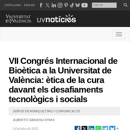
CASTELLANO
ENGLISH
Desple
VII Congrés Internacional de
Bioètica a la Universitat de
València: ètica de la cura
davant els desafiaments
tecnològics i socials
SERVEI DE MÀRQUETING I COMUNICACIÓ
ALBERTO GRADOLI VIVAS
1 d’octubre de 2025