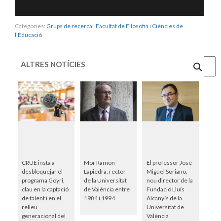
Categories:
Grups de recerca
,
Facultat de Filosofia i Ciències de
l'Educació
ALTRES NOTÍCIES
Cercar
CRUE insta a
Mor Ramon
El professor José
desbloquejar el
Lapiedra, rector
Miguel Soriano,
programa Goyri,
de la Universitat
nou director de la
clau en la captació
de València entre
Fundació Lluís
de talent i en el
1984 i 1994
Alcanyís de la
relleu
Universitat de
generacional del
València