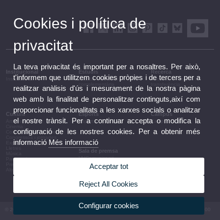
Cookies i política de
privacitat
La teva privacitat és important per a nosaltres. Per això,
Institucional
Estudis
Recerca
t'informem que utilitzem cookies pròpies i de tercers per a
Institucional
Estudis i formació
Recerca, innovació i
complementària
transferència
realitzar anàlisis d'ús i mesurament de la nostra pàgina
web amb la finalitat de personalitzar continguts,així com
proporcionar funcionalitats a les xarxes socials o analitzar
Cultura
Esports
Campus
el nostre trànsit. Per a continuar accepta o modifica la
Arts escèniques
Esports
Campus
Cinema
configuració de les nostres cookies. Per a obtenir més
Conferències i debats
Congressos i jornades
informació
Més informació
Exposicions
Lletres
Sala de premsa
Música
UVComunicació
Patrimoni
Notes de premsa
Premis i convocatòries
Acceptar tot
Agenda de govern
Altres activitats
Acords de govern
La UV en la premsa
Reject All Cookies
Informació corporativa
Configurar cookies
© 2026 UV. - Av. Blasco Ibáñez, 13. 46010 València. Espanya. Tel UV: (+34) 963 86 41 00