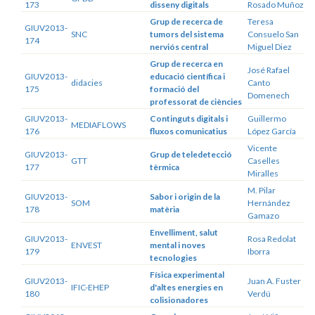
173
disseny digitals
Rosado Muñoz
Grup de recerca de
Teresa
GIUV2013-
SNC
tumors del sistema
Consuelo San
174
nerviós central
Miguel Diez
Grup de recerca en
José Rafael
GIUV2013-
educació científica i
didacies
Canto
175
formació del
Domenech
professorat de ciències
GIUV2013-
Continguts digitals i
Guillermo
MEDIAFLOWS
176
fluxos comunicatius
López García
Vicente
GIUV2013-
Grup de teledetecció
GTT
Caselles
177
tèrmica
Miralles
M. Pilar
GIUV2013-
Sabor i origin de la
SOM
Hernández
178
matèria
Gamazo
Envelliment, salut
GIUV2013-
Rosa Redolat
ENVEST
mental i noves
179
Iborra
tecnologies
Física experimental
GIUV2013-
Juan A. Fuster
IFIC-EHEP
d'altes energies en
180
Verdú
colisionadores