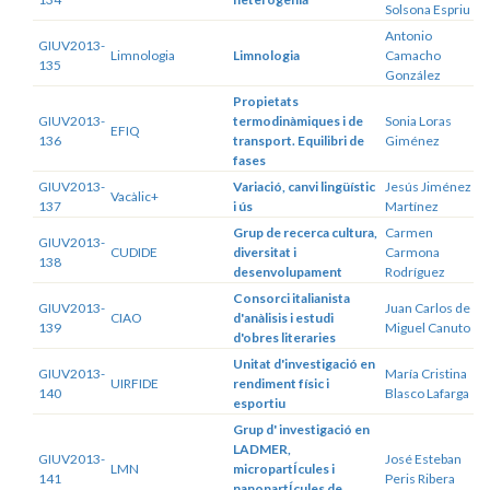
Solsona Espriu
Antonio
GIUV2013-
Limnologia
Limnologia
Camacho
135
González
Propietats
GIUV2013-
termodinàmiques i de
Sonia Loras
EFIQ
136
transport. Equilibri de
Giménez
fases
GIUV2013-
Variació, canvi lingüístic
Jesús Jiménez
Vacàlic+
137
i ús
Martínez
Grup de recerca cultura,
Carmen
GIUV2013-
CUDIDE
diversitat i
Carmona
138
desenvolupament
Rodríguez
Consorci italianista
GIUV2013-
Juan Carlos de
CIAO
d'anàlisis i estudi
139
Miguel Canuto
d'obres literaries
Unitat d'investigació en
GIUV2013-
María Cristina
UIRFIDE
rendiment físic i
140
Blasco Lafarga
esportiu
Grup d' investigació en
LADMER,
GIUV2013-
José Esteban
LMN
micropartÍcules i
141
Peris Ribera
nanopartÍcules de