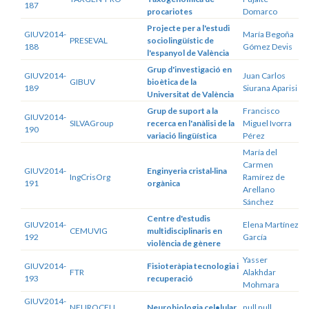
187
procariotes
Domarco
Projecte per a l'estudi
GIUV2014-
María Begoña
PRESEVAL
sociolingüístic de
188
Gómez Devis
l'espanyol de València
Grup d'investigació en
GIUV2014-
Juan Carlos
GIBUV
bioètica de la
189
Siurana Aparisi
Universitat de València
Grup de suport a la
Francisco
GIUV2014-
SILVAGroup
recerca en l'anàlisi de la
Miguel Ivorra
190
variació lingüística
Pérez
María del
Carmen
GIUV2014-
Enginyeria cristal·lina
IngCrisOrg
Ramírez de
191
orgànica
Arellano
Sánchez
Centre d'estudis
GIUV2014-
Elena Martínez
CEMUVIG
multidisciplinaris en
192
García
violència de gènere
Yasser
GIUV2014-
Fisioteràpia tecnologia i
FTR
Alakhdar
193
recuperació
Mohmara
GIUV2014-
NEUROCELL
Neurobiologia cel•lular
null null