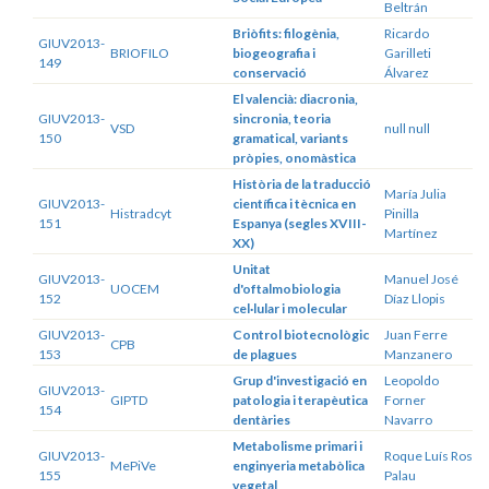
Beltrán
Briòfits: filogènia,
Ricardo
GIUV2013-
BRIOFILO
biogeografia i
Garilleti
149
conservació
Álvarez
El valencià: diacronia,
GIUV2013-
sincronia, teoria
VSD
null null
150
gramatical, variants
pròpies, onomàstica
Història de la traducció
María Julia
GIUV2013-
científica i tècnica en
Histradcyt
Pinilla
151
Espanya (segles XVIII-
Martínez
XX)
Unitat
GIUV2013-
Manuel José
UOCEM
d'oftalmobiologia
152
Díaz Llopis
cel·lular i molecular
GIUV2013-
Control biotecnològic
Juan Ferre
CPB
153
de plagues
Manzanero
Grup d'investigació en
Leopoldo
GIUV2013-
GIPTD
patologia i terapèutica
Forner
154
dentàries
Navarro
Metabolisme primari i
GIUV2013-
Roque Luís Ros
MePiVe
enginyeria metabòlica
155
Palau
vegetal