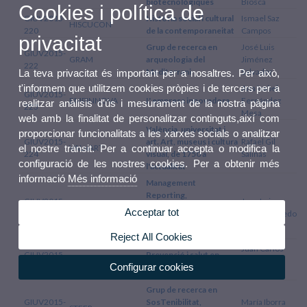
biotecnològiques
Biosca
Cookies i política de
GIUV2015-
Història social i cultural
Ismael Saz
HISCUCON
220
de la contemporaneitat
Campos
privacitat
Grup de recerca en
José Luis
GIUV2015-
GRAM
arqueologia del
Jiménez
222
Mediterrani
Salvador
La teva privacitat és important per a nosaltres. Per això,
t'informem que utilitzem cookies pròpies i de tercers per a
Ana Isabel
GIUV2015-
EMPINNOVA
L' empresa innovadora
Fernández
realitzar anàlisis d'ús i mesurament de la nostra pàgina
223
Mesa
web amb la finalitat de personalitzar continguts,així com
València, universitat i
proporcionar funcionalitats a les xarxes socials o analitzar
GIUV2015-
art. Art, museus i cultura
Rafael Gil
VALuART
el nostre trànsit. Per a continuar accepta o modifica la
224
visual, de 1750 a
Salinas
configuració de les nostres cookies. Per a obtenir més
l'actualitat
informació
Més informació
Management
Reporting,
GIUV2015-
Juan Luis
META
transparència, educació
Acceptar tot
225
Gandía Cabedo
comptable i fiabilidad de
la informació financera
Reject All Cookies
Juan Carlos
GIUV2015-
Prevenció i salut en
PHES
Colado
Configurar cookies
226
l'exercici i l'esport
Sánchez
Grup de recerca en
GIUV2015-
SosTenibilitat,
María Iborra