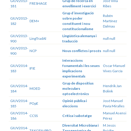
GIUV2013-
Grup de recerca en
José Viña
FRESHAGE
181
envelliment i exercici
Ribes
Grup d´investigació
Rubén
GIUV2013-
sobre poder
DEM+
Martínez
182
constituent i nou
Dalmau
constitucionalisme
GIUV2013-
Lingüística alemanya i
LingTradAl
null null
900
traducció
GIUV2013-
NCP
Nous conflictes i procés
null null
900
Interaccions
GIUV2014-
fonamentals i les seues
Oscar Manuel
IFIE
183
implicacions
Vives García
experimentals
Grup de dispositius
GIUV2014-
Hendrik Jan
MOED
moleculars
184
Bolink
optoelectrònics
GIUV2014-
Opinió pública i
José Manuel
POpE
185
eleccions
Pavía Miralles
GIUV2014-
Manuel Asensi
CCSS
Crítica i sabotatge
186
Pérez
Diversitat Microbiana i
M Jesús
GIUV2014-
TAXGEN-PRO
Taxogenòmica de
Pujalte