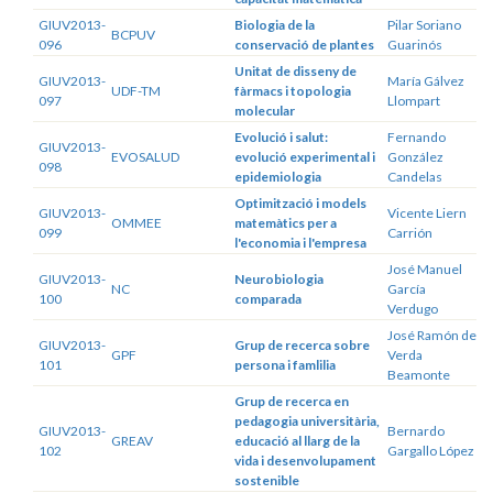
GIUV2013-
Biologia de la
Pilar Soriano
BCPUV
096
conservació de plantes
Guarinós
Unitat de disseny de
GIUV2013-
María Gálvez
UDF-TM
fàrmacs i topologia
097
Llompart
molecular
Evolució i salut:
Fernando
GIUV2013-
EVOSALUD
evolució experimental i
González
098
epidemiologia
Candelas
Optimització i models
GIUV2013-
Vicente Liern
OMMEE
matemàtics per a
099
Carrión
l'economia i l'empresa
José Manuel
GIUV2013-
Neurobiologia
NC
García
100
comparada
Verdugo
José Ramón de
GIUV2013-
Grup de recerca sobre
GPF
Verda
101
persona i famlilia
Beamonte
Grup de recerca en
pedagogia universitària,
GIUV2013-
Bernardo
GREAV
educació al llarg de la
102
Gargallo López
vida i desenvolupament
sostenible