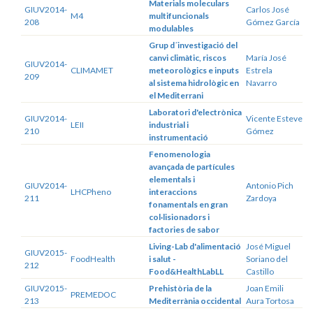
Materials moleculars
GIUV2014-
Carlos José
M4
multifuncionals
208
Gómez García
modulables
Grup d´investigació del
canvi climàtic, riscos
María José
GIUV2014-
CLIMAMET
meteorològics e inputs
Estrela
209
al sistema hidrològic en
Navarro
el Mediterrani
Laboratori d'electrònica
GIUV2014-
Vicente Esteve
LEII
industrial i
210
Gómez
instrumentació
Fenomenologia
avançada de partícules
elementals i
GIUV2014-
Antonio Pich
LHCPheno
interaccions
211
Zardoya
fonamentals en gran
col·lisionadors i
factories de sabor
Living-Lab d'alimentació
José Miguel
GIUV2015-
FoodHealth
i salut -
Soriano del
212
Food&HealthLabLL
Castillo
GIUV2015-
Prehistòria de la
Joan Emili
PREMEDOC
213
Mediterrània occidental
Aura Tortosa