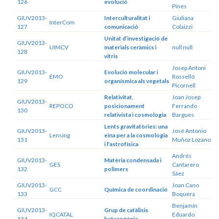
126
evolució
Pines
GIUV2013-
Interculturalitat i
Giuliana
InterCom
127
comunicació
Colaizzi
Unitat d’investigació de
GIUV2013-
UIMCV
materials ceràmics i
null null
128
vitris
Josep Antoni
GIUV2013-
Evolució molecular i
EMO
Rosselló
129
organísmica als vegetals
Picornell
Relativitat,
Joan Josep
GIUV2013-
REPOCO
posicionament
Ferrando
130
relativista i cosmologia
Bargues
Lents gravitatòries: una
GIUV2013-
José Antonio
Lensing
eina per a la cosmologia
131
Muñoz Lozano
i l'astrofísica
Andrés
GIUV2013-
Matèria condensada i
GES
Cantarero
132
polímers
Sáez
GIUV2013-
Joan Cano
GCC
Química de coordinació
133
Boquera
Benjamín
GIUV2013-
Grup de catàlisis
IQCATAL
Eduardo
134
heterogènia