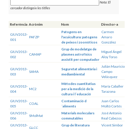
Nota: El
cercador distingeix les titlles
Referència
Acrònim
Nom
Director-a
Patogens en
Carmen
GIUV2013-
PAFZP
l'acuicultura: patogens
Amaro
001
de peixos i zoonòticos
González
Grup de modelatge de
GIUV2013-
Miguel Ángel
CAMAP
plasmes astrofísics
002
Aloy Toras
assistit per computador
Julián Mauricio
GIUV2013-
Seguretat alimentària i
SAMA
Campo
003
mediambiental
Velásquez
Mètodes cuantitatius
GIUV2013-
María Caballer
MC2
per a la medició de la
004
Tarazona
cultura i l´educació
GIUV2013-
Contaminació d
Juan Carlos
COAL
005
´aliments
Moltó Cortés
GIUV2013-
Materials moleculars
José Antonio
SMolMat
006
commutables
Real Cabezos
GIUV2013-
Grup de literatura
Vicent Simbor
GLCC