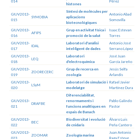
014
Pérez
histones
Síntesi de molècules per
GIUV2013-
Antonio Abad
SYMOBIA
aplicacions
015
Somovilla
biotecnológiques
GIUV2013-
Grup en activitat física i
Isaac Estevan
AFIPS
016
promoció de la salut
Torres
GIUV2013-
Laboratori d'anàlisi
Antonio José
IDAL
017
intel·ligent de dades
Serrano López
GIUV2013-
Laboratori
José Juan
LEQ
018
d'electroquímica
García Jareño
GIUV2013-
Grup de recerca en
Jesús Selfa
ZOORECERC
019
zoologia
Arlandis
GIUV2013-
Laboratori de simulació i
Rafael Javier
LSyM
020
modelatge
Martínez Dura
Diferenciabilitat,
GIUV2013-
renormaments i
Pablo Galindo
DRAFBE
021
funcions analítiques en
Pastor
espais de Banach
GIUV2013-
Biodiversitat i evolució
Álvaro Luis
BEC
022
de cnidaris
Peña Cantero
GIUV2013-
Juan Antonio
ZOOMAR
Zoología marina
023
Raga Esteve