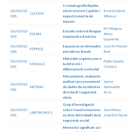
Cromatografia liquida,
GIUV2013-
electroforesi Capil·lar i
Ernesto Simó
CLECEM
038
espectrometria de
Alfonso
masses
M. Milagros
GIUV2013-
Estudis sobre la llengua
ELEAM
Aleza
039
espanyola a Amèrica
Izquierdo
GIUV2013-
Equacions en derivades
José M. Mazón
EDPNOL
040
parcials no lineals
Ruiz
Materials orgànics per a
GIUV2013-
Pablo Gaviña
MODeLiC
la detecció i
041
Costero
alliberament controlat
Mesurament, avaluació,
anàlisis i processament
Jaime
GIUV2013-
METRAS
de dades de accidentes
Sanmartín
042
de trànsit i seguretat
Arce
viària
Grup d'investigació
GIUV2013-
sobre transformacions
José María
LABORUM3.0
043
en dret del treball i de la
Goerlich Peset
seguretat social
Memòria i significat: ús i