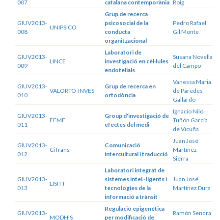
007
catalana contemporània
Roig
Grup de recerca
GIUV2013-
psicosocial de la
Pedro Rafael
UNIPSICO
008
conducta
Gil Monte
organitzacional
Laboratori de
GIUV2013-
Susana Novella
LINCE
investigació en cèl·lules
009
del Campo
endotelials
Vanessa Maria
GIUV2013-
Grup de recerca en
VALORTO-INVES
de Paredes
010
ortodòncia
Gallardo
Ignacio Nilo
GIUV2013-
Group d'investigació de
EFME
Tuñón García
011
efectes del medi
de Vicuña
Juan José
GIUV2013-
Comunicació
CiTrans
Martínez
012
intercultural i traducció
Sierra
Laboratori integrat de
GIUV2013-
sistemes intel · ligents i
Juan José
LISITT
013
tecnologies de la
Martínez Dura
informació a trànsit
Regulació epigenètica
GIUV2013-
Ramón Sendra
MODHIS
per modificació de