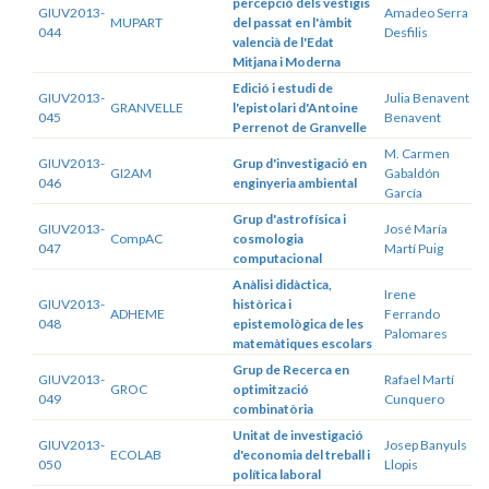
percepció dels vestigis
GIUV2013-
Amadeo Serra
MUPART
del passat en l'àmbit
044
Desfilis
valencià de l'Edat
Mitjana i Moderna
Edició i estudi de
GIUV2013-
Julia Benavent
GRANVELLE
l'epistolari d'Antoine
045
Benavent
Perrenot de Granvelle
M. Carmen
GIUV2013-
Grup d'investigació en
GI2AM
Gabaldón
046
enginyeria ambiental
García
Grup d'astrofísica i
GIUV2013-
José María
CompAC
cosmologia
047
Martí Puig
computacional
Anàlisi didàctica,
Irene
GIUV2013-
històrica i
ADHEME
Ferrando
048
epistemològica de les
Palomares
matemàtiques escolars
Grup de Recerca en
GIUV2013-
Rafael Martí
GROC
optimització
049
Cunquero
combinatòria
Unitat de investigació
GIUV2013-
Josep Banyuls
ECOLAB
d'economia del treball i
050
Llopis
política laboral