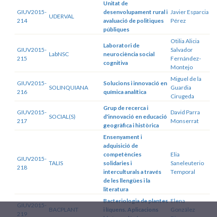
Unitat de
GIUV2015-
desenvolupament rural i
Javier Esparcia
UDERVAL
214
avaluació de politiques
Pérez
públiques
Otilia Alicia
Laboratori de
GIUV2015-
Salvador
LabNSC
neurociència social
215
Fernández-
cognitiva
Montejo
Miguel de la
GIUV2015-
Solucions i innovació en
SOLINQUIANA
Guardia
216
química analítica
Cirugeda
Grup de recerca i
GIUV2015-
David Parra
SOCIAL(S)
d'innovació en educació
217
Monserrat
geogràfica i històrica
Ensenyament i
adquisició de
competències
Elia
GIUV2015-
TALIS
solidaries i
Saneleuterio
218
interculturals a través
Temporal
de les llengües i la
literatura
Bacteriologia de plantes
Elena
GIUV2015-
BACPLANT
i líquens. Aplicacions
González
219