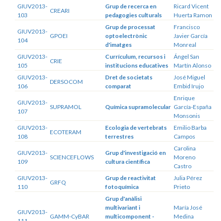
GIUV2013-
Grup de recerca en
Ricard Vicent
CREARI
103
pedagogies culturals
Huerta Ramon
Grup de processat
Francisco
GIUV2013-
GPOEI
optoelectrònic
Javier García
104
d'imatges
Monreal
GIUV2013-
Currículum, recursos i
Ángel San
CRIE
105
institucions educatives
Martín Alonso
GIUV2013-
Dret de societats
José Miguel
DERSOCOM
106
comparat
Embid Irujo
Enrique
GIUV2013-
SUPRAMOL
Química supramolecular
García-España
107
Monsonis
GIUV2013-
Ecologia de vertebrats
Emilio Barba
ECOTERAM
108
terrestres
Campos
Carolina
GIUV2013-
Grup d'investigació en
SCIENCEFLOWS
Moreno
109
cultura científica
Castro
GIUV2013-
Grup de reactivitat
Julia Pérez
GRFQ
110
fotoquímica
Prieto
Grup d'anàlisi
multivariant i
María José
GIUV2013-
GAMM-CyBAR
multicomponent -
Medina
111