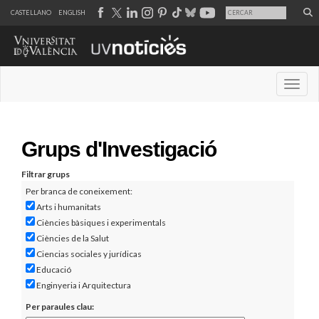
CASTELLANO
ENGLISH
Desple
Grups d'Investigació
Filtrar grups
Per branca de coneixement:
Arts i humanitats
Ciències bàsiques i experimentals
Ciències de la Salut
Ciencias sociales y jurídicas
Educació
Enginyeria i Arquitectura
Per paraules clau: