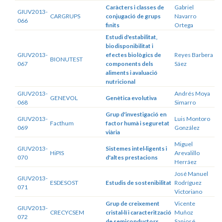
Caràcters i classes de
Gabriel
GIUV2013-
CARGRUPS
conjugació de grups
Navarro
066
finits
Ortega
Estudi d'estabilitat,
biodisponibilitat i
GIUV2013-
efectes biològics de
Reyes Barbera
BIONUTEST
067
components dels
Sáez
aliments i avaluació
nutricional
GIUV2013-
Andrés Moya
GENEVOL
Genètica evolutiva
068
Simarro
Grup d'investigació en
GIUV2013-
Luis Montoro
Facthum
factor humà i seguretat
069
González
viària
Miguel
GIUV2013-
Sistemes intel·ligents i
HiPIS
Arevalillo
070
d'altes prestacions
Herráez
José Manuel
GIUV2013-
ESDESOST
Estudis de sostenibilitat
Rodríguez
071
Victoriano
Grup de creixement
Vicente
GIUV2013-
CRECYCSEM
cristal·lí i caracterització
Muñoz
072
de semiconductors
Sanjosé