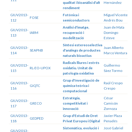
qualitat i bioanàlisi d'alt
Hernández
rendiment
GIUV2013-
Fotònica i
Miguel Vicente
FOSE
112
semiconductors
Andrés Bou
Anàlisi d'imatge,
Juan de Mata
GIUV2013-
IARM
recuperació i
Domingo
113
modelització
Esteve
Síntesi estereoselectiva
GIUV2013-
Juan Alberto
SEAPNB
d'anàlegs de productes
114
Marco Ventura
naturals bioactius
Radicals lliures i estrés
GIUV2013-
Guillermo
RL-EO-UPOX
oxidatiu. Unitat de
115
Sáez Tormo
patologìa oxidativa
Grup d'Investigació de
GIUV2013-
Raúl Crespo
GIQTC
química teòrica i
116
Crespo
computacional
Estratègia,
César
GIUV2013-
GRECO
competitivitat i
Camisón
117
innovació
Zornoza
GIUV2013-
Grup d'Estudi de Dret
Javier Plaza
GEDPED
118
Privat Europeu i Digital
Penadés
Sistemàtica, evolució i
José Gabriel
GIUV2013-