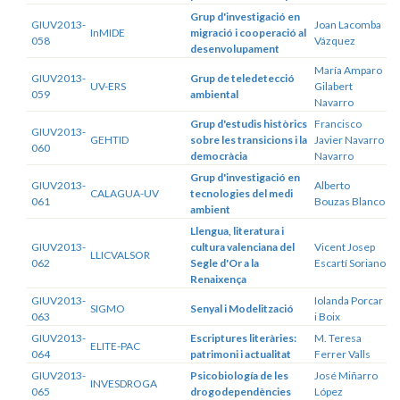
Grup d'investigació en
GIUV2013-
Joan Lacomba
InMIDE
migració i cooperació al
058
Vázquez
desenvolupament
María Amparo
GIUV2013-
Grup de teledetecció
UV-ERS
Gilabert
059
ambiental
Navarro
Grup d'estudis històrics
Francisco
GIUV2013-
GEHTID
sobre les transicions i la
Javier Navarro
060
democràcia
Navarro
Grup d'investigació en
GIUV2013-
Alberto
CALAGUA-UV
tecnologies del medi
061
Bouzas Blanco
ambient
Llengua, literatura i
GIUV2013-
cultura valenciana del
Vicent Josep
LLICVALSOR
062
Segle d'Or a la
Escartí Soriano
Renaixença
GIUV2013-
Iolanda Porcar
SIGMO
Senyal i Modelització
063
i Boix
GIUV2013-
Escriptures literàries:
M. Teresa
ELITE-PAC
064
patrimoni i actualitat
Ferrer Valls
GIUV2013-
Psicobiología de les
José Miñarro
INVESDROGA
065
drogodependències
López