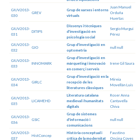
Juan Manuel
GIUV2013-
Grup de xarxes i entorns
GREV
Orduña
030
virtuals
Huertas
Dissenys i tècniques
GIUV2013-
Sergio Murgui
DITIPS
d'investigació en
031
Pérez
psicologia social
GIUV2013-
Grup d'investigació en
GIO
null null
032
optometria
Grup d'investigació en
GIUV2013-
INNOMARK
màrqueting i innovació
Irene Gil Saura
033
en comerç i serveis
Grup d'investigació en la
GIUV2013-
Mireia
GIRLC
recepció de les
034
Movellán Luis
literatures clàssiques
Literatura catalana
Roser Anna
GIUV2013-
LICAMEHD
medieval i humanitats
Cantavella
035
digitals
Chiva
Grup de sistemes
GIUV2013-
GSIC
d'informació i
null null
036
comunicacions
GIUV2013-
Història conceptual i
Faustino
HistConcep
037
crítica de la modernitat
Oncina Coves