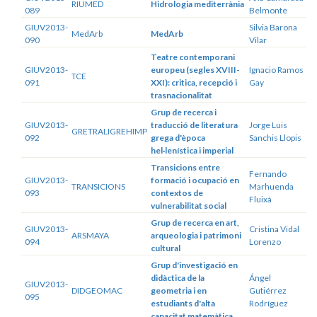
RIUMED
Hidrologia mediterrània
089
Belmonte
GIUV2013-
Silvia Barona
MedArb
MedArb
090
Vilar
Teatre contemporani
GIUV2013-
europeu (segles XVIII-
Ignacio Ramos
TCE
091
XXI): critica, recepció i
Gay
trasnacionalitat
Grup de recerca i
GIUV2013-
traducció de literatura
Jorge Luis
GRETRALIGREHIMP
092
grega d'època
Sanchis Llopis
hel·lenística i imperial
Transicions entre
Fernando
GIUV2013-
formació i ocupació en
TRANSICIONS
Marhuenda
093
contextos de
Fluixà
vulnerabilitat social
Grup de recerca en art,
GIUV2013-
Cristina Vidal
ARSMAYA
arqueologia i patrimoni
094
Lorenzo
cultural
Grup d'investigació en
didàctica de la
Ángel
GIUV2013-
DIDGEOMAC
geometria i en
Gutiérrez
095
estudiants d'alta
Rodríguez
capacitat matemàtica