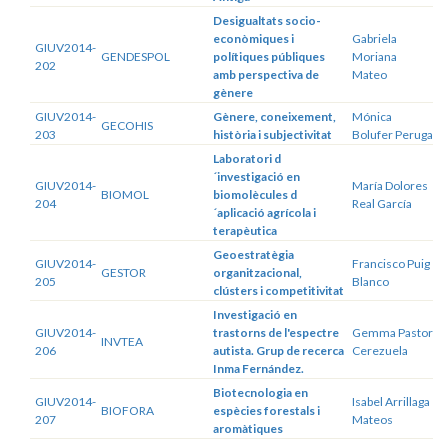
Desigualtats socio-
econòmiques i
Gabriela
GIUV2014-
GENDESPOL
polítiques públiques
Moriana
202
amb perspectiva de
Mateo
gènere
GIUV2014-
Gènere, coneixement,
Mónica
GECOHIS
203
història i subjectivitat
Bolufer Peruga
Laboratori d
´investigació en
GIUV2014-
María Dolores
BIOMOL
biomolècules d
204
Real García
´aplicació agrícola i
terapèutica
Geoestratègia
GIUV2014-
Francisco Puig
GESTOR
organitzacional,
205
Blanco
clústers i competitivitat
Investigació en
GIUV2014-
trastorns de l'espectre
Gemma Pastor
INVTEA
206
autista. Grup de recerca
Cerezuela
Inma Fernández.
Biotecnologia en
GIUV2014-
Isabel Arrillaga
BIOFORA
espècies forestals i
207
Mateos
aromàtiques