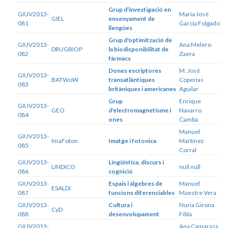
Grup d'investigació en
GIUV2013-
María José
GIEL
ensenyament de
081
García Folgado
llengües
Grup d'optimització de
GIUV2013-
Ana Melero
DRUGBIOP
la biodisponibilitat de
082
Zaera
fàrmacs
Dones escriptores
M. José
GIUV2013-
BATWoW
transatlàntiques
Coperías
083
britàniques i americanes
Aguilar
Grup
Enrique
GIUV2013-
GEO
d'electromagnetisme i
Navarro
084
ones
Camba
Manuel
GIUV2013-
ImaFoton
Imatge i fotonica
Martínez
085
Corral
GIUV2013-
Lingüística, discurs i
LINDICO
null null
086
cognició
GIUV2013-
Espais i álgebres de
Manuel
ESALDI
087
funcions diferenciables
Maestre Vera
GIUV2013-
Cultura i
Nuria Girona
CyD
088
desenvolupament
Fibla
GIUV2013-
Ana Camarasa