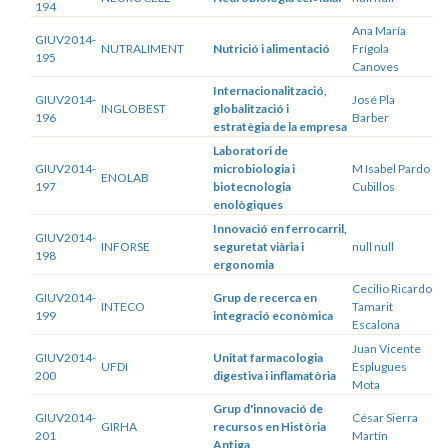
194
Ana María
GIUV2014-
NUTRALIMENT
Nutrició i alimentació
Frígola
195
Canoves
Internacionalització,
GIUV2014-
José Pla
INGLOBEST
globalització i
196
Barber
estratègia de la empresa
Laboratori de
GIUV2014-
microbiologia i
M Isabel Pardo
ENOLAB
197
biotecnologia
Cubillos
enològiques
Innovació en ferrocarril,
GIUV2014-
INFORSE
seguretat viària i
null null
198
ergonomia
Cecilio Ricardo
GIUV2014-
Grup de recerca en
INTECO
Tamarit
199
integració econòmica
Escalona
Juan Vicente
GIUV2014-
Unitat farmacologia
UFDI
Esplugues
200
digestiva i inflamatòria
Mota
Grup d'innovació de
GIUV2014-
César Sierra
GIRHA
recursos en Història
201
Martín
Antiga