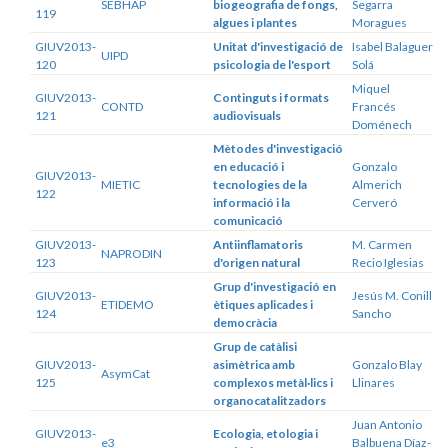
SEBHAP
biogeografia de fongs,
Segarra
119
algues i plantes
Moragues
GIUV2013-
Unitat d'investigació de
Isabel Balaguer
UIPD
120
psicologia de l'esport
Solá
Miquel
GIUV2013-
Continguts i formats
CONTD
Francés
121
audiovisuals
Doménech
Mètodes d'investigació
en educació i
Gonzalo
GIUV2013-
MIETIC
tecnologies de la
Almerich
122
informació i la
Cerveró
comunicació
GIUV2013-
Antiinflamatoris
M. Carmen
NAPRODIN
123
d'origen natural
Recio Iglesias
Grup d'investigació en
GIUV2013-
Jesús M. Conill
ETIDEMO
ètiques aplicades i
124
Sancho
democràcia
Grup de catàlisi
GIUV2013-
asimètrica amb
Gonzalo Blay
AsymCat
125
complexos metàl·lics i
Llinares
organocatalitzadors
Juan Antonio
GIUV2013-
Ecologia, etologia i
e3
Balbuena Díaz-