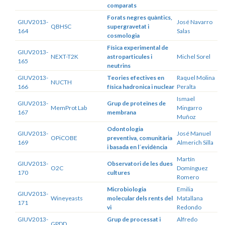
comparats
Forats negres quàntics,
GIUV2013-
José Navarro
QBHSC
supergravetat i
164
Salas
cosmologia
Física experimental de
GIUV2013-
NEXT-T2K
astroparticules i
Michel Sorel
165
neutrins
GIUV2013-
Teories efectives en
Raquel Molina
NUCTH
166
física hadronica i nuclear
Peralta
Ismael
GIUV2013-
Grup de proteïnes de
MemProt Lab
Mingarro
167
membrana
Muñoz
Odontologia
GIUV2013-
José Manuel
OPiCOBE
preventiva, comunitària
169
Almerich Silla
i basada en l´evidència
Martín
GIUV2013-
Observatori de les dues
O2C
Domínguez
170
cultures
Romero
Microbiologia
Emilia
GIUV2013-
Wineyeasts
molecular dels rents del
Matallana
171
vi
Redondo
GIUV2013-
Grup de processat i
Alfredo
GPDD