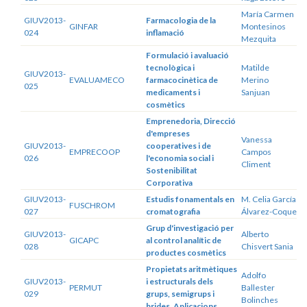
María Carmen
GIUV2013-
Farmacologia de la
GINFAR
Montesinos
024
inflamació
Mezquita
Formulació i avaluació
tecnològica i
Matilde
GIUV2013-
EVALUAMECO
farmacocinètica de
Merino
025
medicaments i
Sanjuan
cosmètics
Emprenedoria, Direcció
d'empreses
Vanessa
GIUV2013-
cooperatives i de
EMPRECOOP
Campos
026
l'economia social i
Climent
Sostenibilitat
Corporativa
GIUV2013-
Estudis fonamentals en
M. Celia García
FUSCHROM
027
cromatografia
Álvarez-Coque
Grup d'investigació per
GIUV2013-
Alberto
GICAPC
al control analític de
028
Chisvert Sania
productes cosmètics
Propietats aritmètiques
Adolfo
GIUV2013-
i estructurals dels
PERMUT
Ballester
029
grups, semigrups i
Bolinches
brides. Aplicacions