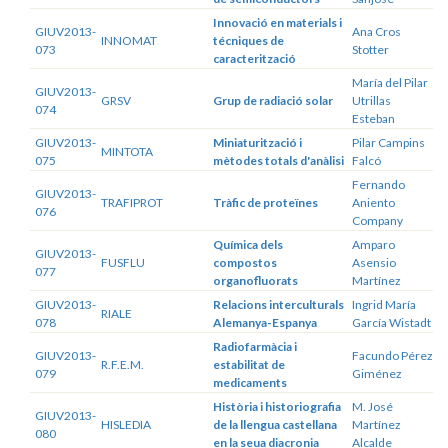
Innovació en materials i
GIUV2013-
Ana Cros
INNOMAT
técniques de
073
Stotter
caracterització
María del Pilar
GIUV2013-
GRSV
Grup de radiació solar
Utrillas
074
Esteban
GIUV2013-
Miniaturització i
Pilar Campins
MINTOTA
075
mètodes totals d'anàlisi
Falcó
Fernando
GIUV2013-
TRAFIPROT
Tràfic de proteïnes
Aniento
076
Company
Química dels
Amparo
GIUV2013-
FUSFLU
compostos
Asensio
077
organofluorats
Martínez
GIUV2013-
Relacions interculturals
Ingrid María
RIALE
078
Alemanya-Espanya
García Wistadt
Radiofarmàcia i
GIUV2013-
Facundo Pérez
R.F.E.M.
estabilitat de
079
Giménez
medicaments
Història i historiografia
M. José
GIUV2013-
HISLEDIA
de la llengua castellana
Martínez
080
en la seua diacronia
Alcalde