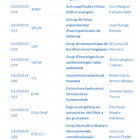
GIUV2013-
Astropartícules i física
José Wagner
AHEP
156
d'altes energies
Furtado Valle
Group de física
GIUV2013-
experimental
Juan Zúñiga
VEGA
157
d'astropartícules de
Román
València
GIUV2013-
Grup de immunologia de
M. Luísa Gil
GIIF
158
les infeccions fungiques
Herrero
Grup d'investigació en
GIUV2013-
Ana Esplugues
GIESA
epidemiologia i salut
159
Cebrián
ambiental
GIUV2013-
Genòmica traslacional
Rubén Darío
GT
160
Humana
Artero Allepuz
Estructura hadronica i
GIUV2013-
Vicente Vento
EHIF
interaccions
161
Torres
fonamentals
Expressió gènica en
Elia Paula
GIUV2013-
EGE-DtoP
eucariotes: del DNA a
Alepuz
162
les proteïnes
Martínez
Grup d'estudis tributaris
GIUV2013-
internacionals,
José Luís
ETICCs
163
constitucionals i
Bosch Cholbi