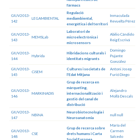
fàrmacs
Regulació
GIUV2013-
Inmaculada
LEGAMBIENTAL
mediambiental,
142
Revuelta Pérez
energètica i del territori
Laboratori de
GIUV2013-
Abilio Cándido
MEMSLab
microelectrònica i
143
Reig Escrivá
microsensors
Domingo
GIUV2013-
Hibridacions culturals i
Hybrida
Pujante
144
identitats migrants
González
GIUV2013-
Cultures i societats de
Antoni Josep
CiSEM
145
l'Edat Mitjana
Furió Diego
Grup de recerca en
màrqueting,
GIUV2013-
Alejandro
MARKINADIS
internacionalització i
146
Mollá Descals
gestió del canal de
distribució
GIUV2013-
Neurobiotecnologia i
NBiNA
null null
147
Neuroanatomia
María del
Grup de recerca sobre
GIUV2013-
Carmen
CSE
drets humans i Carta
148
Salcedo
Social Europea