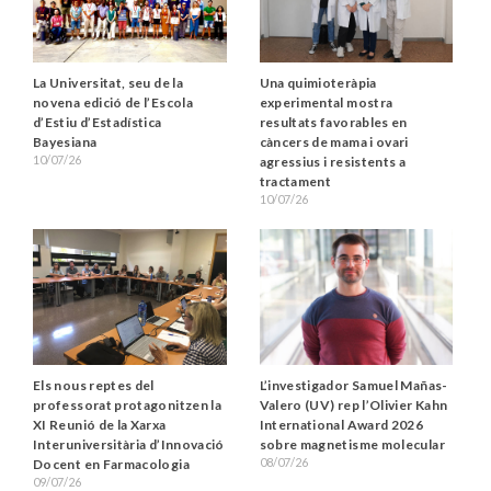
La Universitat, seu de la
Una quimioteràpia
novena edició de l’Escola
experimental mostra
d’Estiu d’Estadística
resultats favorables en
Bayesiana
càncers de mama i ovari
10/07/26
agressius i resistents a
tractament
10/07/26
Els nous reptes del
L’investigador Samuel Mañas-
professorat protagonitzen la
Valero (UV) rep l’Olivier Kahn
XI Reunió de la Xarxa
International Award 2026
Interuniversitària d’Innovació
sobre magnetisme molecular
08/07/26
Docent en Farmacologia
09/07/26