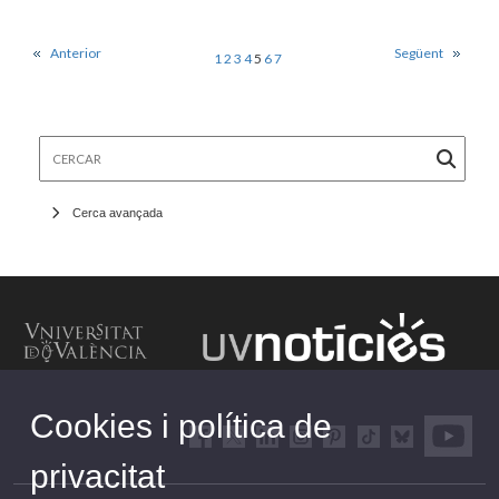
Anterior
Següent
1
2
3
4
5
6
7
Cercar
Cerca avançada
Cookies i política de
privacitat