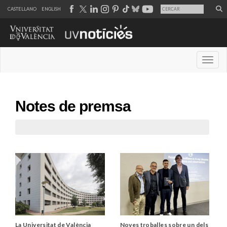
CASTELLANO
ENGLISH
Desple
Notes de premsa
La Universitat de València
Noves troballes sobre un dels