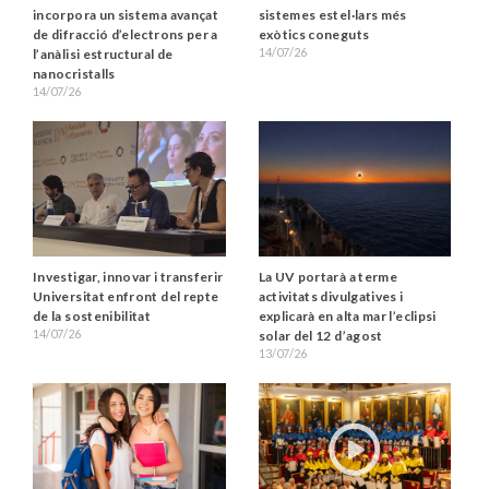
incorpora un sistema avançat
sistemes estel·lars més
de difracció d’electrons per a
exòtics coneguts
14/07/26
l’anàlisi estructural de
nanocristalls
14/07/26
La UV portarà a terme
Investigar, innovar i transferir
activitats divulgatives i
Universitat enfront del repte
explicarà en alta mar l’eclipsi
de la sostenibilitat
14/07/26
solar del 12 d’agost
13/07/26