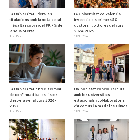
La Universitat lidera les
La Universitat de València
titulacions amb la nota de tall
investeix els primers 50
més alta i cobreix el 99,7% de
doctors i doctores del curs
la seua oferta
2024-2025
10/07/26
10/07/26
La Universitat obri el termini
UV Societat conclou el curs
de confirmació a les llistes
amb les universitats
d’espera per al curs 2026-
estacionals i col·laboratoris
2027
d’Ademús i Aras de los Olmos
10/07/26
10/07/26