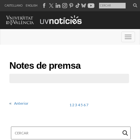
CASTELLANO
ENGLISH
Desple
Notes de premsa
Anterior
1
2
3
4
5
6
7
Cercar