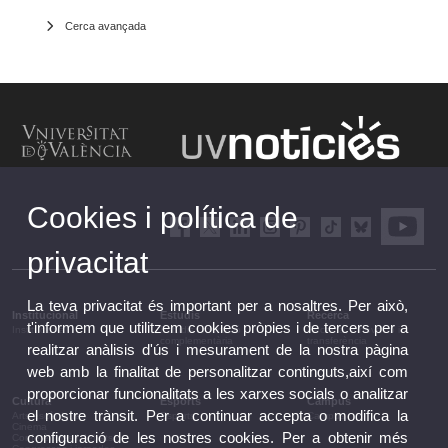
Cerca avançada
Cookies i política de
privacitat
La teva privacitat és important per a nosaltres. Per això,
Institucional
Estudis
Recerca
t'informem que utilitzem cookies pròpies i de tercers per a
Institucional
Estudis i formació
Recerca, innovació i
complementària
transferència
realitzar anàlisis d'ús i mesurament de la nostra pàgina
web amb la finalitat de personalitzar continguts,així com
proporcionar funcionalitats a les xarxes socials o analitzar
Cultura
Esports
Campus
el nostre trànsit. Per a continuar accepta o modifica la
Arts escèniques
Esports
Campus
Cinema
configuració de les nostres cookies. Per a obtenir més
Conferències i debats