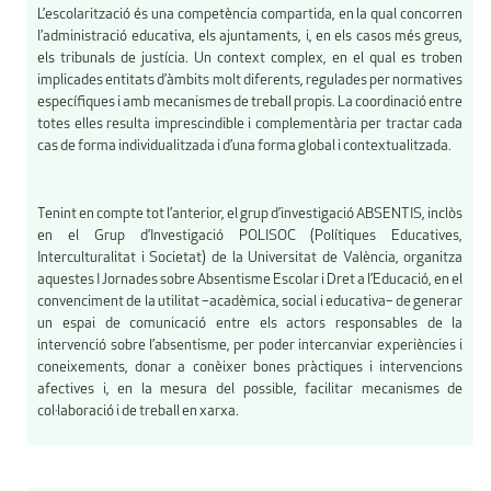
L’escolarització és una competència compartida, en la qual concorren
l’administració educativa, els ajuntaments, i, en els casos més greus,
els tribunals de justícia. Un context complex, en el qual es troben
implicades entitats d’àmbits molt diferents, regulades per normatives
específiques i amb mecanismes de treball propis. La coordinació entre
totes elles resulta imprescindible i complementària per tractar cada
cas de forma individualitzada i d’una forma global i contextualitzada.
Tenint en compte tot l’anterior, el grup d’investigació ABSENTIS, inclòs
en el Grup d’Investigació POLISOC (Polítiques Educatives,
Interculturalitat i Societat) de la Universitat de València, organitza
aquestes I Jornades sobre Absentisme Escolar i Dret a l’Educació, en el
convenciment de la utilitat –acadèmica, social i educativa– de generar
un espai de comunicació entre els actors responsables de la
intervenció sobre l’absentisme, per poder intercanviar experiències i
coneixements, donar a conèixer bones pràctiques i intervencions
afectives i, en la mesura del possible, facilitar mecanismes de
col·laboració i de treball en xarxa.