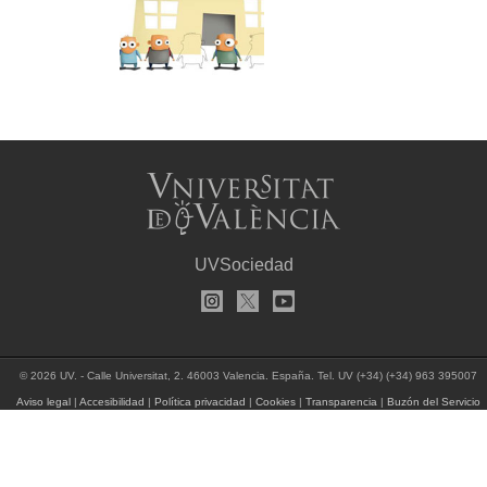
UVSociedad
© 2026 UV. - Calle Universitat, 2. 46003 Valencia. España. Tel. UV (+34) (+34) 963 395007
Aviso legal
|
Accesibilidad
|
Política privacidad
|
Cookies
|
Transparencia
|
Buzón del Servicio