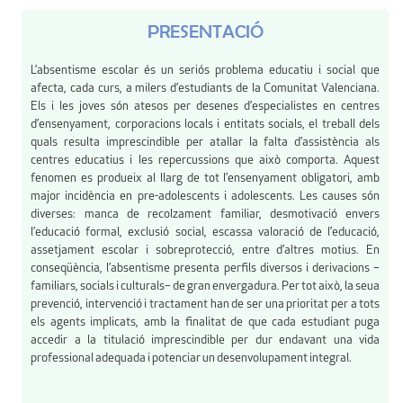
PRESENTACIÓ
L’absentisme escolar és un seriós problema educatiu i social que
afecta, cada curs, a milers d’estudiants de la Comunitat Valenciana.
Els i les joves són atesos per desenes d’especialistes en centres
d’ensenyament, corporacions locals i entitats socials, el treball dels
quals resulta imprescindible per atallar la falta d’assistència als
centres educatius i les repercussions que això comporta. Aquest
fenomen es produeix al llarg de tot l’ensenyament obligatori, amb
major incidència en pre-adolescents i adolescents. Les causes són
diverses: manca de recolzament familiar, desmotivació envers
l’educació formal, exclusió social, escassa valoració de l’educació,
assetjament escolar i sobreprotecció, entre d’altres motius. En
conseqüència, l’absentisme presenta perfils diversos i derivacions –
familiars, socials i culturals– de gran envergadura. Per tot això, la seua
prevenció, intervenció i tractament han de ser una prioritat per a tots
els agents implicats, amb la finalitat de que cada estudiant puga
accedir a la titulació imprescindible per dur endavant una vida
professional adequada i potenciar un desenvolupament integral.