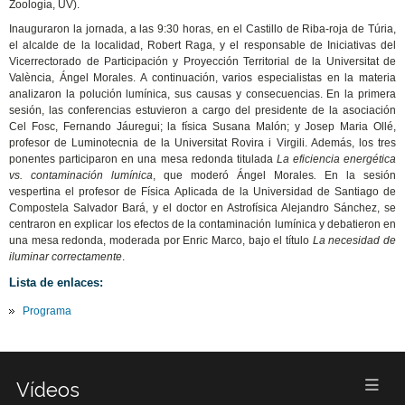
Zoología, UV).
Inauguraron la jornada, a las 9:30 horas, en el Castillo de Riba-roja de Túria,
el alcalde de la localidad, Robert Raga, y el responsable de Iniciativas del
Vicerrectorado de Participación y Proyección Territorial de la Universitat de
València, Ángel Morales. A continuación, varios especialistas en la materia
analizaron la polución lumínica, sus causas y consecuencias. En la primera
sesión, las conferencias estuvieron a cargo del presidente de la asociación
Cel Fosc, Fernando Jáuregui; la física Susana Malón; y Josep Maria Ollé,
profesor de Luminotecnia de la Universitat Rovira i Virgili. Además, los tres
ponentes participaron en una mesa redonda titulada
La eficiencia energética
vs. contaminación lumínica
, que moderó Ángel Morales
.
En la sesión
vespertina el profesor de Física Aplicada de la Universidad de Santiago de
Compostela Salvador Bará, y el doctor en Astrofísica Alejandro Sánchez, se
centraron en explicar los efectos de la contaminación lumínica y debatieron en
una mesa redonda, moderada por Enric Marco, bajo el título
La necesidad de
iluminar correctamente
.
Lista de enlaces:
Programa
Vídeos