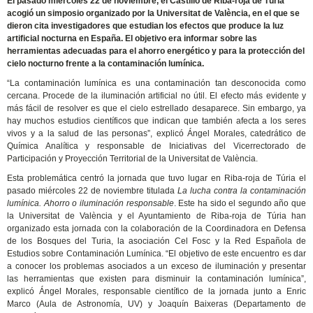
El pasado miércoles 22 de noviembre, el Castillo de Riba-roja de Túria
acogió un simposio organizado por la Universitat de València, en el que se
dieron cita investigadores que estudian los efectos que produce la luz
artificial nocturna en España. El objetivo era informar sobre las
herramientas adecuadas para el ahorro energético y para la protección del
cielo nocturno frente a la contaminación lumínica.
“La contaminación lumínica es una contaminación tan desconocida como
cercana. Procede de la iluminación artificial no útil. El efecto más evidente y
más fácil de resolver es que el cielo estrellado desaparece. Sin embargo, ya
hay muchos estudios científicos que indican que también afecta a los seres
vivos y a la salud de las personas”, explicó Ángel Morales, catedrático de
Química Analítica y responsable de Iniciativas del Vicerrectorado de
Participación y Proyección Territorial de la Universitat de València.
Esta problemática centró la jornada que tuvo lugar en Riba-roja de Túria el
pasado miércoles 22 de noviembre titulada
La lucha contra la contaminación
lumínica. Ahorro o iluminación responsable
. Este ha sido el segundo año que
la Universitat de València y el Ayuntamiento de Riba-roja de Túria han
organizado esta jornada con la colaboración de la Coordinadora en Defensa
de los Bosques del Turia, la asociación Cel Fosc y la Red Española de
Estudios sobre Contaminación Lumínica. “El objetivo de este encuentro es dar
a conocer los problemas asociados a un exceso de iluminación y presentar
las herramientas que existen para disminuir la contaminación lumínica”,
explicó Ángel Morales, responsable científico de la jornada junto a Enric
Marco (Aula de Astronomía, UV) y Joaquín Baixeras (Departamento de