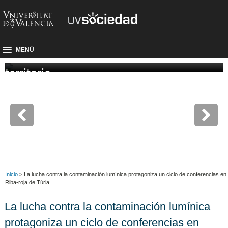
Las exposiciones escampan cultura en el
MENÚ
territorio
R
Inicio
> La lucha contra la contaminación lumínica protagoniza un ciclo de conferencias en
Riba-roja de Túria
La lucha contra la contaminación lumínica
protagoniza un ciclo de conferencias en