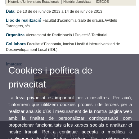
Històric d'Universitats Estacionals
Històric d'activitats
IDECOS
Data:
De 13 de de juny de 2013 a 14 de de juny de 2013.
Lloc de realització
Facultat d'Economia (saló de graus). Av/dels
Tarongers, s/n.
Organitza
Vicerectorat de Participació i Projecció Territorial.
Col·labora
Facultat d'Economia, Imelsa i Institut Interuniversitari de
Desenvolupament Local (IIDL)..
Imatges:
Cookies i política de
privacitat
La teva privacitat és important per a nosaltres. Per això,
t'informem que utilitzem cookies pròpies i de tercers per a
realitzar anàlisis d'ús i mesurament de la nostra pàgina web
amb la finalitat de personalitzar continguts,així com
proporcionar funcionalitats a les xarxes socials o analitzar el
nostre trànsit. Per a continuar accepta o modifica la
configuració de les nostres cookies. Per a obtenir més