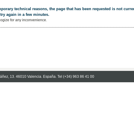
porary technical reasons, the page that has been requested is not curren
try again in a few minutes.
ogize for any inconvenience.
Ibáñez, 13. 46010 Valencia. España. Tel (+34) 963 86 41 00