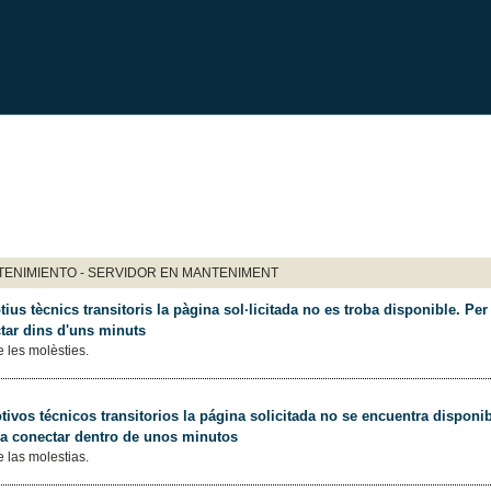
ENIMIENTO - SERVIDOR EN MANTENIMENT
ius tècnics transitoris la pàgina sol·licitada no es troba disponible. Per 
tar dins d'uns minuts
 les molèsties.
ivos técnicos transitorios la página solicitada no se encuentra disponib
 a conectar dentro de unos minutos
 las molestias.