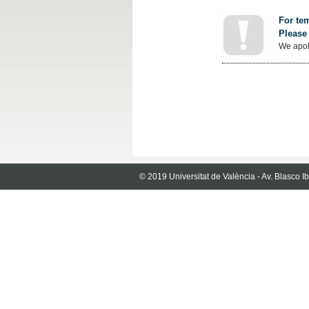
For tem
Please 
We apol
© 2019 Universitat de València - Av. Blasco 