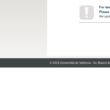
For tem
Please 
We apol
© 2019 Universitat de València - Av. Blasco 