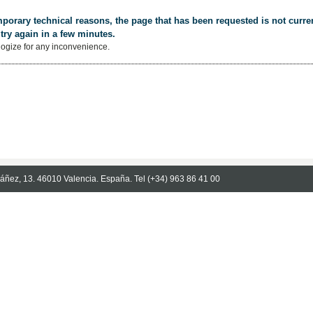
porary technical reasons, the page that has been requested is not curren
try again in a few minutes.
ogize for any inconvenience.
Ibáñez, 13. 46010 Valencia. España. Tel (+34) 963 86 41 00