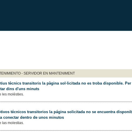
ENIMIENTO - SERVIDOR EN MANTENIMENT
ius tècnics transitoris la pàgina sol·licitada no es troba disponible. Per 
tar dins d'uns minuts
 les molèsties.
ivos técnicos transitorios la página solicitada no se encuentra disponib
 a conectar dentro de unos minutos
 las molestias.