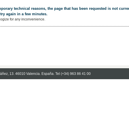
porary technical reasons, the page that has been requested is not curren
try again in a few minutes.
ogize for any inconvenience.
Ibáñez, 13. 46010 Valencia. España. Tel (+34) 963 86 41 00