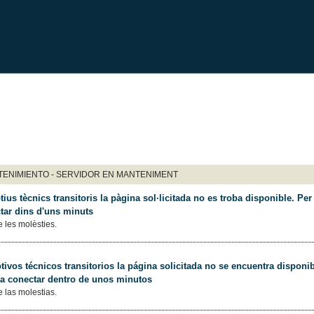
ENIMIENTO - SERVIDOR EN MANTENIMENT
ius tècnics transitoris la pàgina sol·licitada no es troba disponible. Per 
tar dins d'uns minuts
 les molèsties.
ivos técnicos transitorios la página solicitada no se encuentra disponib
 a conectar dentro de unos minutos
 las molestias.