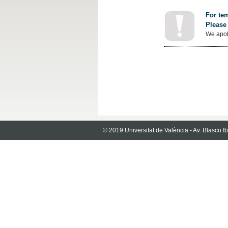
For tem
Please 
We apol
© 2019 Universitat de València - Av. Blasco 